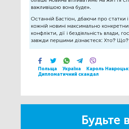
більше новина впливатиме на життя спо
важливішою вона буде».
Останній Бастіон, дбаючи про статки і
кожній новині максимально конкретний.
конфлікти, дії і бездіяльність влади, г
завжди першими дізнаєтеся: Хто? Що
Польща
Україна
Кароль Навроцьк
Дипломатичний скандал
Будьте в