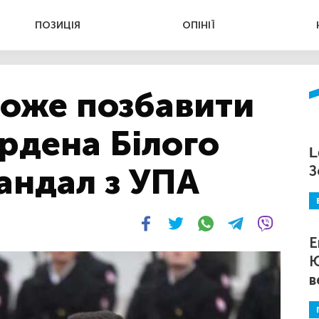
ПОЗИЦІЯ
ОПІНІЇ
оже позбавити
рдена Білого
L
андал з УПА
З
Е
Ю
в