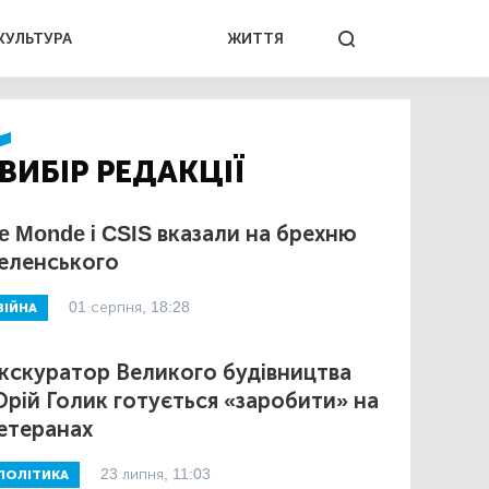
КУЛЬТУРА
ЖИТТЯ
ВИБІР РЕДАКЦІЇ
e Monde і CSIS вказали на брехню
еленського
01 серпня, 18:28
ВІЙНА
кскуратор Великого будівництва
рій Голик готується «заробити» на
етеранах
23 липня, 11:03
ПОЛІТИКА