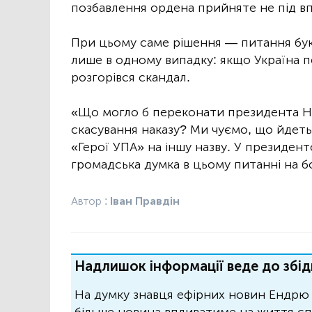
позбавлення ордена прийняте не під в
При цьому саме рішення — питання букв
лише в одному випадку: якщо Україна п
розгорівся скандал.
«Що могло б переконати президента На
скасування наказу? Ми чуємо, що йдет
«Герої УПА» на іншу назву. У президен
громадська думка в цьому питанні на б
Автор :
Іван Правдін
Надлишок інформації веде до збід
На думку знавця ефірних новин Ендрю 