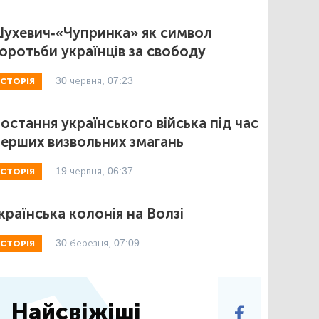
ухевич-«Чупринка» як символ
оротьби українців за свободу
30 червня, 07:23
ІСТОРІЯ
остання українського війська під час
ерших визвольних змагань
19 червня, 06:37
ІСТОРІЯ
країнська колонія на Волзі
30 березня, 07:09
ІСТОРІЯ
Найсвіжіші