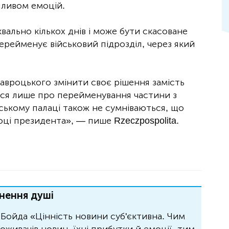
пливом емоцій.
ально кількох днів і може бути скасоване
ерейменує військовий підрозділ, через який
вроцького змінити своє рішення замість
ься лише про перейменування частини з
тському палаці також не сумніваються, що
оці президента», — пише Rzeczpospolita.
нення душі
Бойда «Цінність новини суб'єктивна. Чим