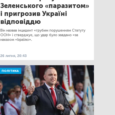
Зеленського «паразитом»
і пригрозив Україні
відповіддю
Він назвав інцидент «грубим порушенням Статуту
ООН» і стверджує, що удар було завдано «за
наказом «Ізраїлю».
26 липня, 20:43
ПОЛІТИКА