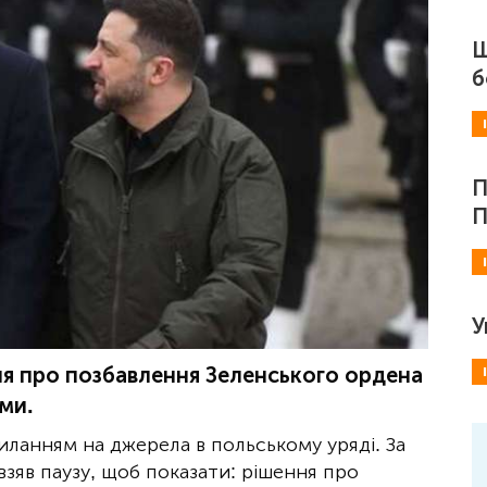
Ш
б
П
П
У
я про позбавлення Зеленського ордена
ми.
иланням на джерела в польському уряді. За
зяв паузу, щоб показати: рішення про