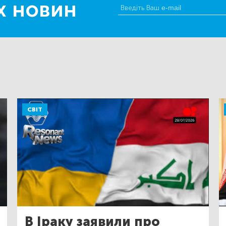
х новин
СВІТ
В Іраку заявили про