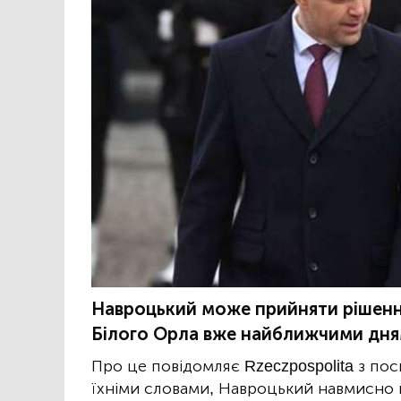
Навроцький може прийняти рішенн
Білого Орла вже найближчими дня
Про це повідомляє Rzeczpospolita з пос
їхніми словами, Навроцький навмисно в