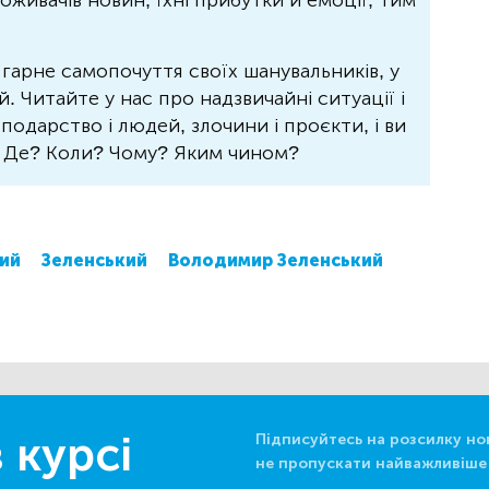
живачів новин, їхні прибутки й емоції, тим
 гарне самопочуття своїх шанувальників, у
 Читайте у нас про надзвичайні ситуації і
осподарство і людей, злочини і проєкти, і ви
? Де? Коли? Чому? Яким чином?
ий
Зеленський
Володимир Зеленський
 курсі
Підписуйтесь на розсилку но
не пропускати найважливіше