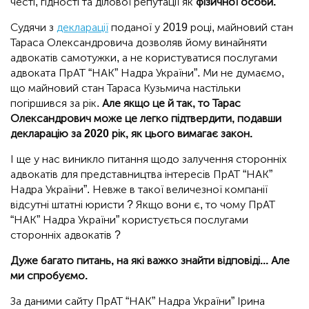
честі, гідності та ділової репутації як
фізичної особи.
Судячи з
декларації
поданої у 2019 році, майновий стан
Тараса Олександровича дозволяв йому винайняти
адвокатів самотужки, а не користуватися послугами
адвоката ПрАТ “НАК” Надра України”. Ми не думаємо,
що майновий стан Тараса Кузьмича настільки
погіршився за рік.
Але якщо це й так, то Тарас
Олександрович може це легко підтвердити, подавши
декларацію за 2020 рік, як цього вимагає закон.
І ще у нас виникло питання щодо залучення сторонніх
адвокатів для представництва інтересів ПрАТ “НАК”
Надра України”. Невже в такої величезної компанії
відсутні штатні юристи ? Якщо вони є, то чому ПрАТ
“НАК” Надра України” користується послугами
сторонніх адвокатів ?
Дуже багато питань, на які важко знайти відповіді... Але
ми спробуємо.
За даними сайту ПрАТ “НАК” Надра України” Ірина