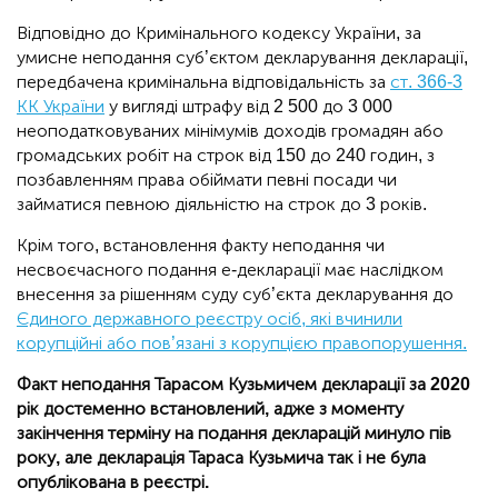
Відповідно до Кримінального кодексу України, за
умисне неподання суб’єктом декларування декларації,
передбачена кримінальна відповідальність за
ст. 366-3
КК України
у вигляді штрафу від 2 500 до 3 000
неоподатковуваних мінімумів доходів громадян або
громадських робіт на строк від 150 до 240 годин, з
позбавленням права обіймати певні посади чи
займатися певною діяльністю на строк до 3 років.
Крім того, встановлення факту неподання чи
несвоєчасного подання е-декларації має наслідком
внесення за рішенням суду суб’єкта декларування до
Єдиного державного реєстру осіб, які вчинили
корупційні або пов’язані з корупцією правопорушення.
Факт неподання Тарасом Кузьмичем декларації за 2020
рік достеменно встановлений, адже з моменту
закінчення терміну на подання декларацій минуло пів
року, але декларація Тараса Кузьмича так і не була
опублікована в реєстрі.