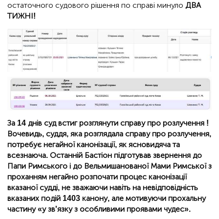
остаточного судового рішення по справі минуло
ДВА
ТИЖНІ!
За 14 днів суд встиг розглянути справу про розлучення !
Вочевидь, суддя, яка розглядала справу про розлучення,
потребує негайної канонізації, як ясновидяча та
всезнаюча. Останній Бастіон підготував звернення до
Папи Римського і до Вельмишанованої Мами Римської з
проханням негайно розпочати процес канонізації
вказаної судді, не зважаючи навіть на невідповідність
вказаних подій 1403 канону, але мотивуючи прохальну
частину «у зв'язку з особливими проявами чудес».