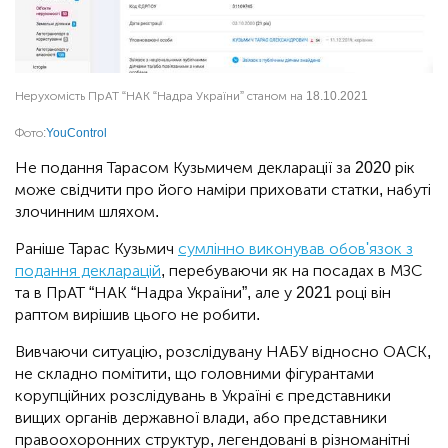
Нерухомість ПрАТ “НАК “Надра України” станом на 18.10.2021
Фото:
YouControl
Не подання Тарасом Кузьмичем декларації за 2020 рік
може свідчити про його наміри приховати статки, набуті
злочинним шляхом.
Раніше Тарас Кузьмич
сумлінно виконував обов'язок з
подання декларацій
, перебуваючи як на посадах в МЗС
та в ПрАТ “НАК “Надра України”, але у 2021 році він
раптом вирішив цього не робити.
Вивчаючи ситуацію, розслідувану НАБУ відносно ОАСК,
не складно помітити, що головними фігурантами
корупційних розслідувань в Україні є представники
вищих органів державної влади, або представники
правоохоронних структур, легендовані в різноманітні