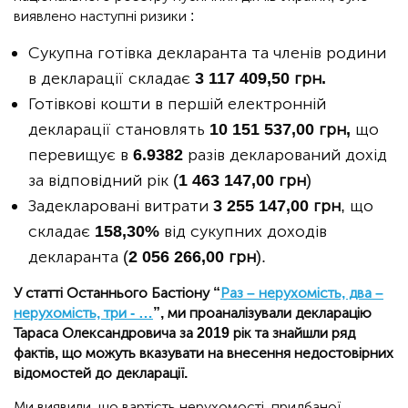
виявлено наступні ризики :
Сукупна готівка декларанта та членів родини
в декларації складає
3 117 409,50 грн.
Готівкові кошти в першій електронній
декларації становлять
10 151 537,00 грн,
що
перевищує в
6.9382
разів декларований дохід
за відповідний рік (
1 463 147,00 грн
)
Задекларовані витрати
3 255 147,00 грн
, що
складає
158,30%
від сукупних доходів
декларанта (
2 056 266,00 грн
).
У статті Останнього Бастіону “
Раз – нерухомість, два –
нерухомість, три - …
”, ми проаналізували декларацію
Тараса Олександровича за 2019 рік та знайшли ряд
фактів, що можуть вказувати на внесення недостовірних
відомостей до декларації.
Ми виявили, що вартість нерухомості, придбаної