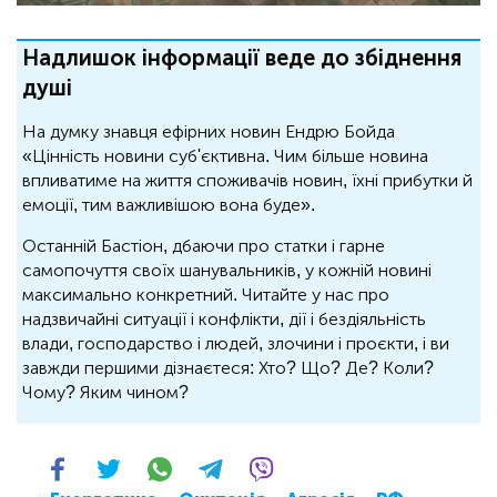
Надлишок інформації веде до збіднення
душі
На думку знавця ефірних новин Ендрю Бойда
«Цінність новини суб'єктивна. Чим більше новина
впливатиме на життя споживачів новин, їхні прибутки й
емоції, тим важливішою вона буде».
Останній Бастіон, дбаючи про статки і гарне
самопочуття своїх шанувальників, у кожній новині
максимально конкретний. Читайте у нас про
надзвичайні ситуації і конфлікти, дії і бездіяльність
влади, господарство і людей, злочини і проєкти, і ви
завжди першими дізнаєтеся: Хто? Що? Де? Коли?
Чому? Яким чином?