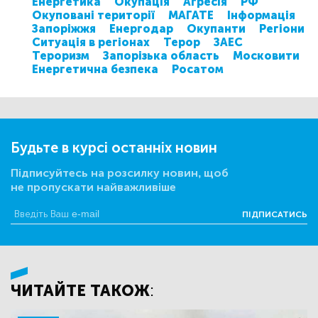
Енергетика
Окупація
Агресія
РФ
Окуповані території
МАГАТЕ
Інформація
Запоріжжя
Енергодар
Окупанти
Регіони
Ситуація в регіонах
Терор
ЗАЕС
Тероризм
Запорізька область
Московити
Енергетична безпека
Росатом
Будьте в курсі останніх новин
Підписуйтесь на розсилку новин, щоб
не пропускати найважливіше
ПІДПИСАТИСЬ
ЧИТАЙТЕ ТАКОЖ: