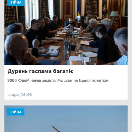
ВІЙНА
Дурень гаслами багатіє
3000 ФлаМіндічів замість Москви на Ізраєл полетіли.
вчора, 16:46
ВІЙНА