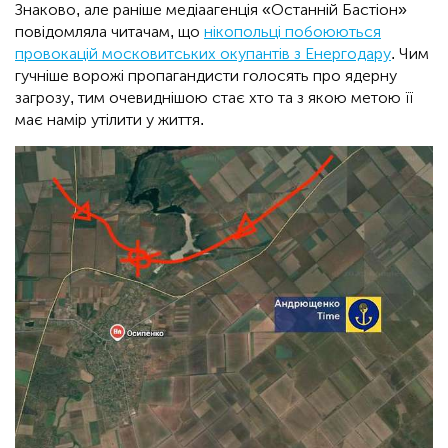
Знаково, але раніше медіаагенція «Останній Бастіон»
повідомляла читачам, що
нікопольці побоюються
провокацій московитських окупантів з Енергодару
. Чим
гучніше ворожі пропагандисти голосять про ядерну
загрозу, тим очевиднішою стає хто та з якою метою її
має намір утілити у життя.