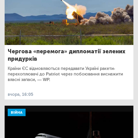
Чергова «перемога» дипломатії зелених
придурків
Країни ЄС відмовляються передавати Україні ракети-
перехоплювачі до Patriot через побоювання виснажити
власні запаси, — WP.
вчора, 16:05
ВІЙНА