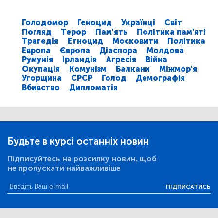
Голодомор
Геноцид
Українці
Світ
Погляд
Терор
Пам'ять
Політика пам'яті
Трагедія
Етноцид
Московити
Політика
Европа
Європа
Діаспора
Молдова
Румунія
Ірландія
Агресія
Війна
Окупація
Комунізм
Балкани
Міжмор'я
Угорщина
СРСР
Голод
Демографія
Вбивство
Дипломатія
Будьте в курсі останніх новин
Підписуйтесь на розсилку новин, щоб
не пропускати найважливіше
ПІДПИСАТИСЬ