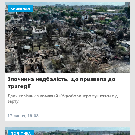
КРИМІНАЛ
Злочинна недбалість, що призвела до
трагедії
Двох керівників компаній «Укроборонпрому» взяли під
варту.
17 липня, 19:03
ПОЛІТИКА