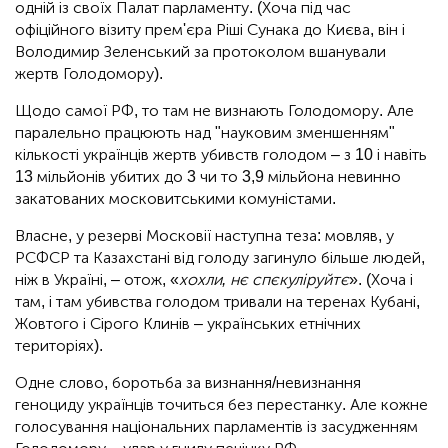
одній із своїх Палат парламенту. (Хоча під час
офіційного візиту прем'єра Ріші Сунака до Києва, він і
Володимир Зеленський за протоколом вшанували
жертв Голодомору).
Щодо самої РФ, то там не визнають Голодомору. Але
паралельно працюють над "науковим зменшенням"
кількості українців жертв убивств голодом – з 10 і навіть
13 мільйонів убитих до 3 чи то 3,9 мільйона невинно
закатованих московитськими комуністами.
Власне, у резерві Московії наступна теза: мовляв, у
РСФСР та Казахстані від голоду загинуло більше людей,
ніж в Україні, – отож, «
хохли, нє спєкуліруйтє
». (Хоча і
там, і там убивства голодом тривали на теренах Кубані,
Жовтого і Сірого Клинів – українських етнічних
територіях).
Одне слово, боротьба за визнання/невизнання
геноциду українців точиться без перестанку. Але кожне
голосування національних парламентів із засудженням