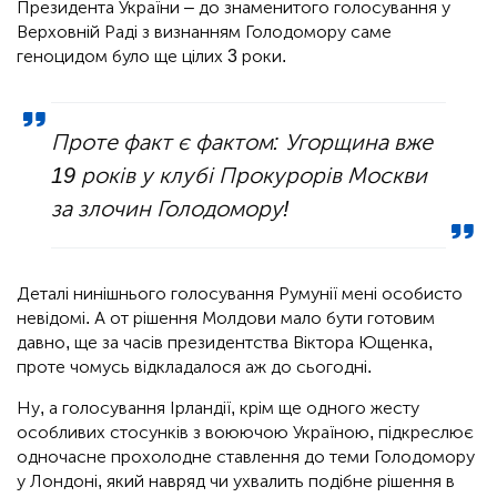
Президента України – до знаменитого голосування у
Верховній Раді з визнанням Голодомору саме
геноцидом було ще цілих 3 роки.
Проте факт є фактом: Угорщина вже
19 років у клубі Прокурорів Москви
за злочин Голодомору!
Деталі нинішнього голосування Румунії мені особисто
невідомі. А от рішення Молдови мало бути готовим
давно, ще за часів президентства Віктора Ющенка,
проте чомусь відкладалося аж до сьогодні.
Ну, а голосування Ірландії, крім ще одного жесту
особливих стосунків з воюючою Україною, підкреслює
одночасне прохолодне ставлення до теми Голодомору
у Лондоні, який навряд чи ухвалить подібне рішення в