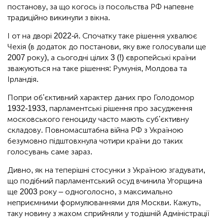
постанову, за що когось із посольства РФ напевне
традиційно викинули з вікна.
І от на дворі 2022-й. Спочатку таке рішення ухвалює
Чехія (в додаток до постанови, яку вже голосували ще
2007 року), а сьогодні цілих 3 (!) європейські країни
зважуються на таке рішення: Румунія, Молдова та
Ірландія.
Попри об'єктивний характер даних про Голодомор
1932-1933, парламентські рішення про засудження
московського геноциду часто мають суб'єктивну
складову. Повномасштабна війна РФ з Україною
безумовно підштовхнула чотири країни до таких
голосувань саме зараз.
Дивно, як на теперішні стосунки з Україною згадувати,
що подібний парламентський осуд вчинила Угорщина
ще 2003 року – одноголосно, з максимально
неприємними формулюваннями для Москви. Кажуть,
таку новину з жахом сприйняли у тодішній Адміністрації