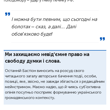
Голодомору – удар у гнилу печінку РФ.
І можна бути певним, що сьогодні на
болотах – сказ, а далі... Далі
обов'язково буде!
Ми захищаємо невід'ємне право на
свободу думки і слова.
Останній Бастіон виносить на розсуд свого
читацького загалу авторське бачення події, особи,
позиції, яке, звісно, не завжди збігається з редакційним
мейнстримом. Маємо надію, що й чиясь суб'єктивна
опінія посутньо посприяє формуванню українського
громадянського контексту.