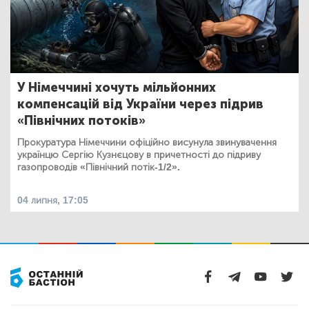
У Німеччині хочуть мільйонних
компенсацій від України через підрив
«Північних потоків»
Прокуратура Німеччини офіційно висунула звинувачення
українцю Сергію Кузнєцову в причетності до підриву
газопроводів «Північний потік-1/2».
04 липня, 17:05