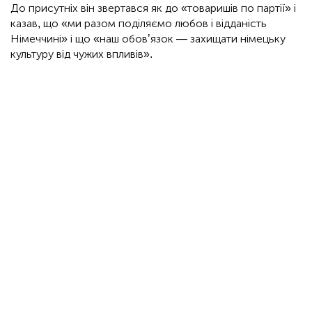
До присутніх він звертався як до «товаришів по партії» і
казав, що «ми разом поділяємо любов і відданість
Німеччині» і що «наш обов’язок — захищати німецьку
культуру від чужих впливів».