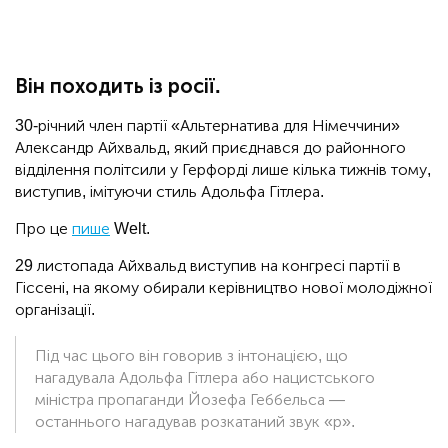
Він походить із росії.
30-річний член партії «Альтернатива для Німеччини»
Александр Айхвальд, який приєднався до районного
відділення політсили у Герфорді лише кілька тижнів тому,
виступив, імітуючи стиль Адольфа Гітлера.
Про це
пише
Welt.
29 листопада Айхвальд виступив на конгресі партії в
Гіссені, на якому обирали керівництво нової молодіжної
організації.
Під час цього він говорив з інтонацією, що
нагадувала Адольфа Гітлера або нацистського
міністра пропаганди Йозефа Геббельса —
останнього нагадував розкатаний звук «р».