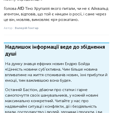
Голова AfD Тіно Хрупаллі якого питали, чи не є Айхвальд
агентом, відповів, що той є німцем із росії, і саме через
це він, мовляв, вимовляє «р» розкатано.
Автор :
Валерій Гонтар
Надлишок інформації веде до збіднення
душі
На думку знавця ефірних новин Ендрю Бойда
«Цінність новини суб'єктивна. Чим більше новина
впливатиме на життя споживачів новин, їхні прибутки й
емоції, тим важливішою вона буде».
Останній Бастіон, дбаючи про статки і гарне
самопочуття своїх шанувальників, у кожній новині
максимально конкретний. Читайте у нас про
надзвичайні ситуації і конфлікти, дії і бездіяльність
влади, господарство і людей, злочини і проєкти, і ви