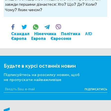
завжди першими дізнаєтеся: Хто? Що? Де? Коли?
Чому? Яким чином?
Скандал
Німеччина
Політика
AfD
Європа
Европа
Євросоюз
Будьте в курсі останніх новин
Підписуйтесь на розсилку новин, щоб
не пропускати найважливіше
ПІДПИСАТИСЬ