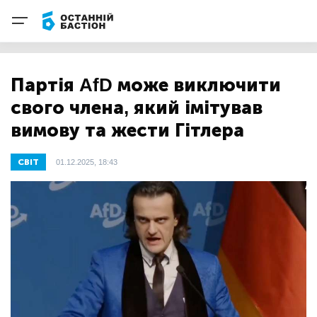
Партія AfD може виключити
свого члена, який імітував
вимову та жести Гітлера
СВІТ
01.12.2025, 18:43