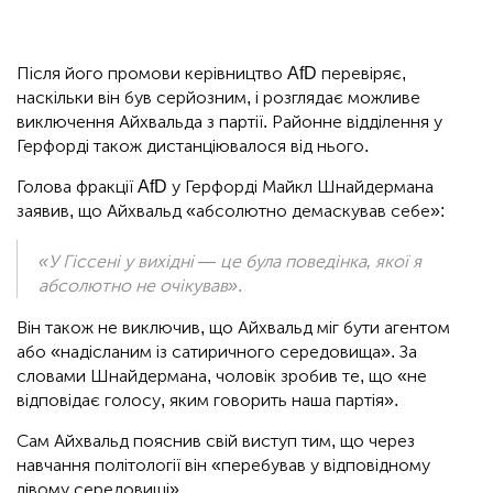
Після його промови керівництво AfD перевіряє,
наскільки він був серйозним, і розглядає можливе
виключення Айхвальда з партії. Районне відділення у
Герфорді також дистанціювалося від нього.
Голова фракції AfD у Герфорді Майкл Шнайдермана
заявив, що Айхвальд «абсолютно демаскував себе»:
«У Гіссені у вихідні — це була поведінка, якої я
абсолютно не очікував»
.
Він також не виключив, що Айхвальд міг бути агентом
або «надісланим із сатиричного середовища». За
словами Шнайдермана, чоловік зробив те, що «не
відповідає голосу, яким говорить наша партія».
Сам Айхвальд пояснив свій виступ тим, що через
навчання політології він «перебував у відповідному
лівому середовищі».