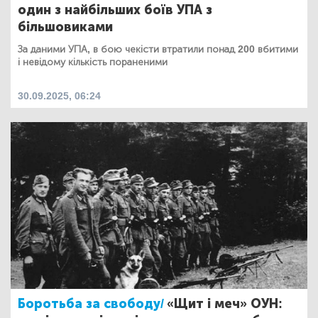
один з найбільших боїв УПА з
більшовиками
За даними УПА, в бою чекісти втратили понад 200 вбитими
і невідому кількість пораненими
30.09.2025, 06:24
Боротьба за свободу/
«Щит і меч» ОУН: