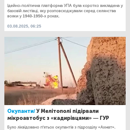
Ідейно-політична платформа УПА була коротко викладена у
базовій листівці, яку розповсюджували серед селянства
вояки у 1940-1950-х роках.
03.08.2025, 06:25
Окупанти/
У Мелітополі підірвали
мікроавтобус з «кадирівцями» — ГУР
Було ліквідовано п'ятьох окупантів з підрозділу «Ахмат».