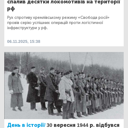
спалив десятки локомотивів на території
рф
Рух спротиву кремлівському режиму «Свобода росії»
провів серію успішних операцій проти логістичної
інфраструктури у рф.
06.11.2025, 15:38
День в історії/
30 вересня 1944 р. відбувся