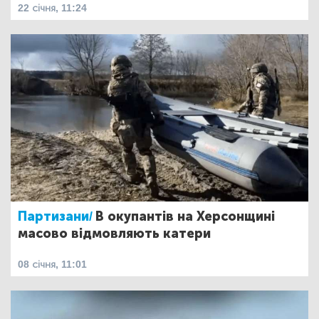
22 січня, 11:24
Партизани/
В окупантів на Херсонщині
масово відмовляють катери
08 січня, 11:01