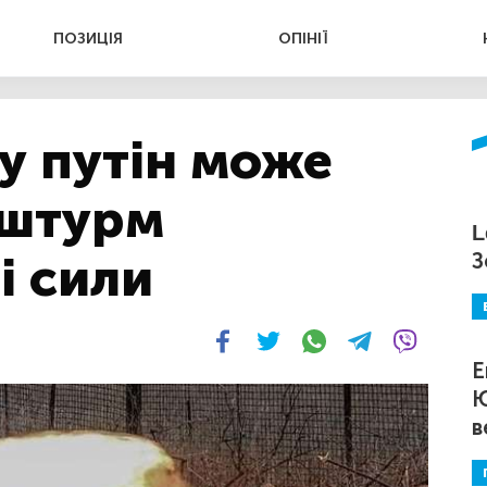
ПОЗИЦІЯ
ОПІНІЇ
у путін може
 штурм
L
і сили
З
Е
Ю
в