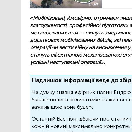
«
Мобілізовані, ймовірно, отримали лише
злагодженості, професійної підготовки 
механізованих атак, – пишуть американс
додаткових мобілізованих бійців, які пев
операції чи вести війну на виснаження у 
стануть ефективною механізованою сил
успішні наступальні операції
».
Надлишок інформації веде до збід
На думку знавця ефірних новин Ендрю 
більше новина впливатиме на життя спо
важливішою вона буде».
Останній Бастіон, дбаючи про статки і
кожній новині максимально конкретний.