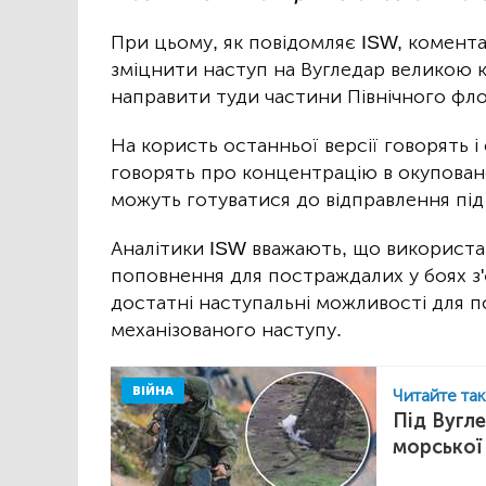
При цьому, як повідомляє ISW, комента
зміцнити наступ на Вугледар великою кі
направити туди частини Північного фл
На користь останньої версії говорять і
говорять про концентрацію в окупованом
можуть готуватися до відправлення під
Аналітики ISW вважають, що використа
поповнення для постраждалих у боях з
достатні наступальні можливості для 
механізованого наступу.
ВІЙНА
Читайте та
Під Вугл
морської 