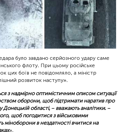
едара було завдано серйозного удару саме
анського флоту. При цьому російське
ок цих боїв не повідомляло, а міністр
пішний розвиток наступу».
ься з надмірно оптимістичним описом ситуації
ерством оборони, щоб підтримати наратив про
 Донецькій області, – вважають аналітики. –
того, щоб погодитися з військовими
ть міноборони в нездатності вчитися на
аках
».