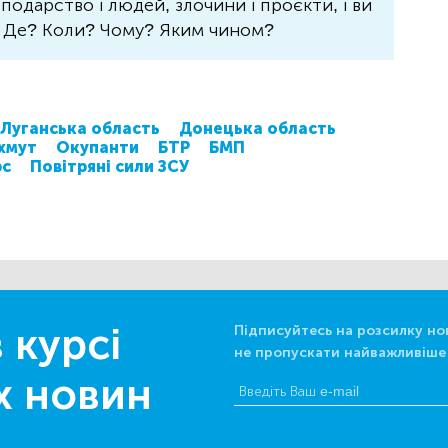
осподарство і людей, злочини і проєкти, і ви
? Де? Коли? Чому? Яким чином?
Луганська область
Донецька область
хмут
Окупанти
БТР
БМП
рс
Повітряні сили ЗСУ
 курсі
Підписуйтесь на розсилку но
не пропускати найважливіше
х новин