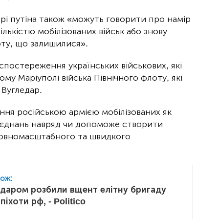
рі путіна також «можуть говорити про намір
лькістю мобілізованих військ або знову
оту, що залишилися».
 спостереження українських військових, які
у Маріуполі війська Північного флоту, які
 Вугледар.
ння російською армією мобілізованих як
'єднань навряд чи допоможе створити
повномасштабного та швидкого
кож:
едаром розбили вщент елітну бригаду
піхоти рф, - Politico