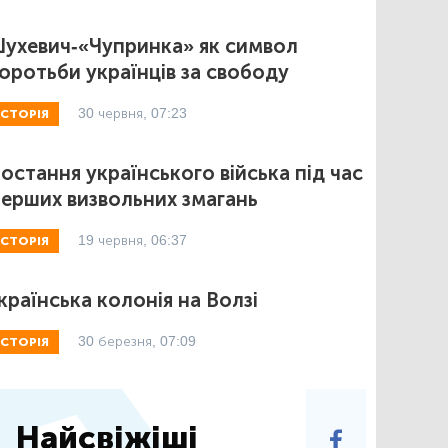
ухевич-«Чупринка» як символ
оротьби українців за свободу
30 червня, 07:23
ІСТОРІЯ
остання українського війська під час
ерших визвольних змагань
19 червня, 06:37
ІСТОРІЯ
країнська колонія на Волзі
30 березня, 07:09
ІСТОРІЯ
Найсвіжіші