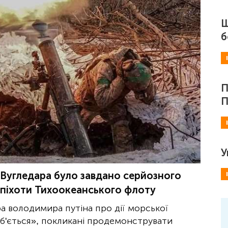
Ш
б
П
П
У
Вугледара було завдано серйозного
ї піхоти Тихоокеанського флоту
ра володимира путіна про дії морської
о б'ється», покликані продемонструвати