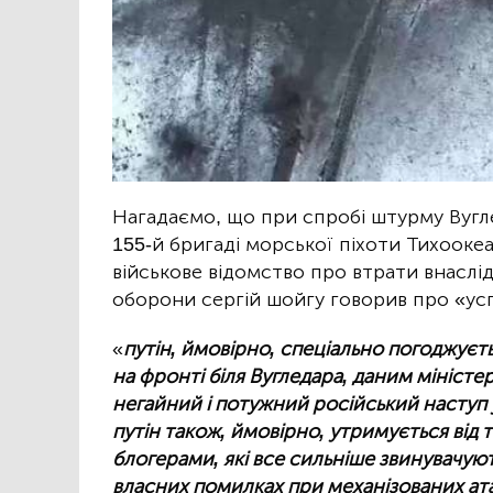
Нагадаємо, що при спробі штурму Вугл
155-й бригаді морської піхоти Тихооке
військове відомство про втрати внаслід
оборони сергій шойгу говорив про «ус
«
путін, ймовірно, спеціально погоджуєт
на фронті біля Вугледара, даним мініст
негайний і потужний російський наступ у
путін також, ймовірно, утримується від 
блогерами, які все сильніше звинувачую
власних помилках при механізованих ат