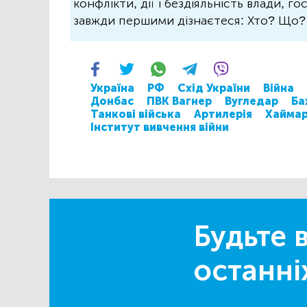
конфлікти, дії і бездіяльність влади, г
завжди першими дізнаєтеся: Хто? Що
Україна
РФ
Схід України
Війна
Донбас
ПВК Вагнер
Вугледар
Ба
Танкові війська
Артилерія
Хайма
Інститут вивчення війни
Будьте в
останні