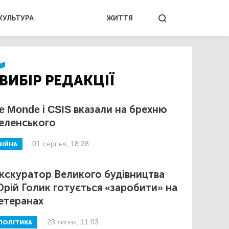
КУЛЬТУРА
ЖИТТЯ
ВИБІР РЕДАКЦІЇ
e Monde і CSIS вказали на брехню
еленського
01 серпня, 18:28
ВІЙНА
кскуратор Великого будівництва
рій Голик готується «заробити» на
етеранах
23 липня, 11:03
ПОЛІТИКА