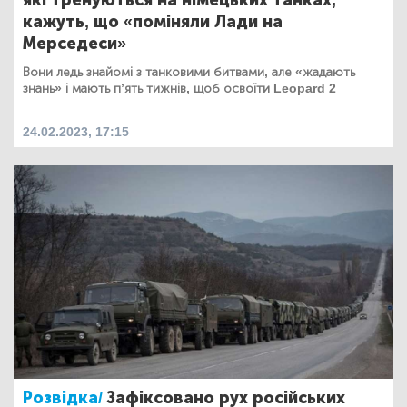
кажуть, що «поміняли Лади на
Мерседеси»
Вони ледь знайомі з танковими битвами, але «жадають
знань» і мають п’ять тижнів, щоб освоїти Leopard 2
24.02.2023, 17:15
Розвідка/
Зафіксовано рух російських