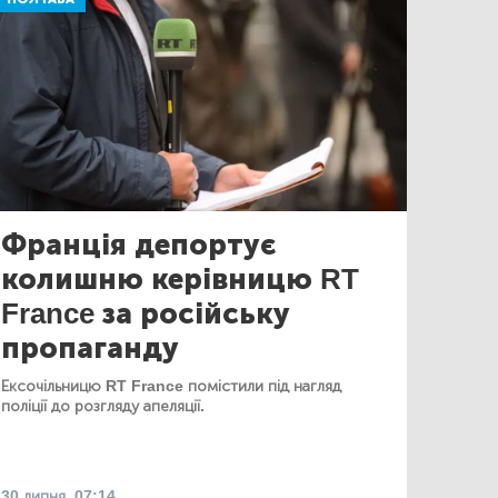
Франція депортує
колишню керівницю RT
France за російську
пропаганду
Ексочільницю RT France помістили під нагляд
поліції до розгляду апеляції.
30 липня, 07:14