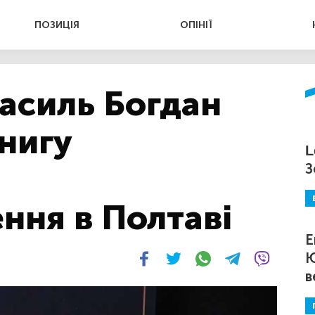
ПОЗИЦІЯ
ОПІНІЇ
асиль Богдан
нигу
L
З
ння в Полтаві
Е
Ю
в