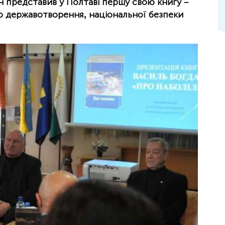
 представив у Полтаві першу свою книгу –
о державотворення, національної безпеки