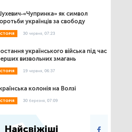
ухевич-«Чупринка» як символ
оротьби українців за свободу
30 червня, 07:23
ІСТОРІЯ
остання українського війська під час
ерших визвольних змагань
19 червня, 06:37
ІСТОРІЯ
країнська колонія на Волзі
30 березня, 07:09
ІСТОРІЯ
Найсвіжіші