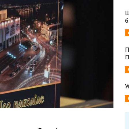
Ш
б
П
П
У