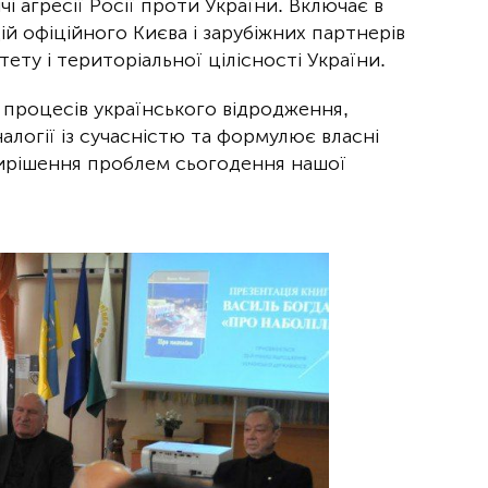
і агресії Росії проти України. Включає в
й офіційного Києва і зарубіжних партнерів
ету і територіальної цілісності України.
и процесів українського відродження,
налогії із сучасністю та формулює власні
вирішення проблем сьогодення нашої