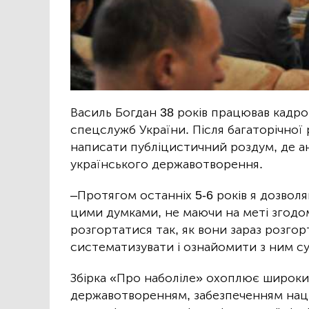
Василь Богдан 38 років працював кадр
спецслужб України. Після багаторічної
написати публіцистичний роздум, де ан
українського державотворення.
–Протягом останніх 5-6 років я дозволя
цими думками, не маючи на меті згодом
розгортатися так, як вони зараз розгор
систематизувати і ознайомити з ним су
Збірка «Про наболіле» охоплює широки
державотворенням, забезпеченням наці