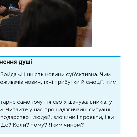
нення душі
Бойда «Цінність новини суб'єктивна. Чим
живачів новин, їхні прибутки й емоції, тим
 гарне самопочуття своїх шанувальників, у
 Читайте у нас про надзвичайні ситуації і
осподарство і людей, злочини і проєкти, і ви
? Де? Коли? Чому? Яким чином?