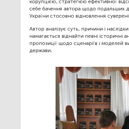
корупцією, стратегією ефективної відсіч
себе бачення автора щодо подальших ді
України стосовно відновлення сувереніт
Автор аналізує суть, причини і наслідк
намагається віднайти певні історичні а
пропозиції щодо сценаріїв і моделей 
держави.