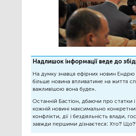
Надлишок інформації веде до збід
На думку знавця ефірних новин Ендрю 
більше новина впливатиме на життя спо
важливішою вона буде».
Останній Бастіон, дбаючи про статки і
кожній новині максимально конкретний.
конфлікти, дії і бездіяльність влади, г
завжди першими дізнаєтеся: Хто? Що