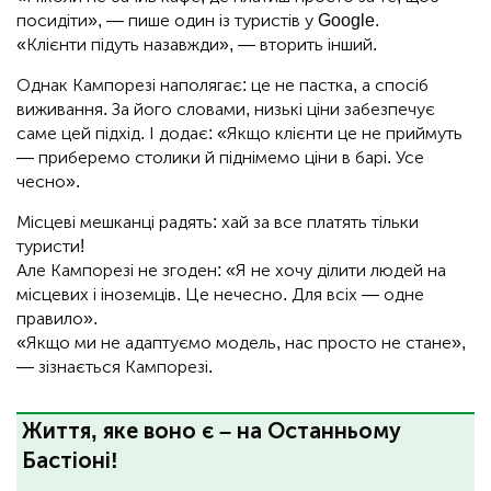
посидіти», — пише один із туристів у Google.
«Клієнти підуть назавжди», — вторить інший.
Однак Кампорезі наполягає: це не пастка, а спосіб
виживання. За його словами, низькі ціни забезпечує
саме цей підхід. І додає: «Якщо клієнти це не приймуть
— приберемо столики й піднімемо ціни в барі. Усе
чесно».
Місцеві мешканці радять: хай за все платять тільки
туристи!
Але Кампорезі не згоден: «Я не хочу ділити людей на
місцевих і іноземців. Це нечесно. Для всіх — одне
правило».
«Якщо ми не адаптуємо модель, нас просто не стане»,
— зізнається Кампорезі.
Життя, яке воно є – на Останньому
Бастіоні!