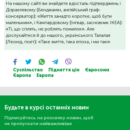
На нашому сайті ви знайдете вдосталь підтверджень і
Дізраелевому (Бенджамін, англійський граф-
консерватор): «Життя занадто коротке, щоб бути
маленьким», і Кампардовому (Інгвар, засновник ІКЕА):
«Ті, що сплять, не роблять помилок». Але
дослухайтеся й до нашого, українського Талалая
(Леонід, поет): «Таке життя, така епоха, і ми такі»
Суспільство
Підняття цін
Євросоюз
Європа
Европа
Будьте в курсі останніх новин
Підписуйтесь на розсилку новин, щоб
не пропускати найважливіше