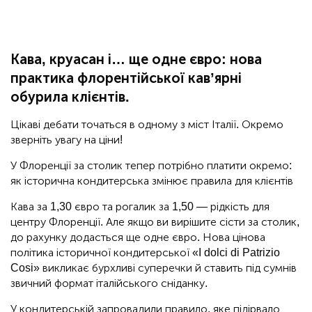
Кава, круасан і… ще одне євро: нова
практика флорентійської кав’ярні
обурила клієнтів.
Цікаві дебати точаться в одному з міст Італії. Окремо
зверніть увагу на ціни!
У Флоренції за столик тепер потрібно платити окремо:
як історична кондитерська змінює правила для клієнтів
Кава за 1,30 євро та рогалик за 1,50 — рідкість для
центру Флоренції. Але якщо ви вирішите сісти за столик,
до рахунку додасться ще одне євро. Нова цінова
політика історичної кондитерської «I dolci di Patrizio
Cosi» викликає бурхливі суперечки й ставить під сумнів
звичний формат італійського сніданку.
У кондитерській запровадили правило, яке підірвало