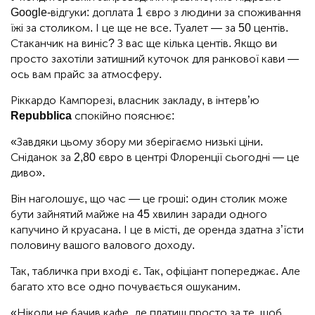
Google-відгуки: доплата 1 євро з людини за споживання
їжі за столиком. І це ще не все. Туалет — за 50 центів.
Стаканчик на виніс? З вас ще кілька центів. Якщо ви
просто захотіли затишний куточок для ранкової кави —
ось вам прайс за атмосферу.
Ріккардо Кампорезі, власник закладу, в інтерв’ю
Repubblica
спокійно пояснює:
«Завдяки цьому збору ми зберігаємо низькі ціни.
Сніданок за 2,80 євро в центрі Флоренції сьогодні — це
диво».
Він наголошує, що час — це гроші: один столик може
бути зайнятий майже на 45 хвилин заради одного
капучино й круасана. І це в місті, де оренда здатна з’їсти
половину вашого валового доходу.
Так, табличка при вході є. Так, офіціант попереджає. Але
багато хто все одно почувається ошуканим.
«Ніколи не бачив кафе, де платиш просто за те, щоб