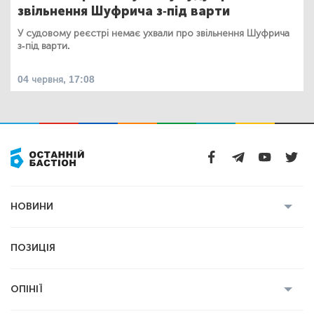
звільнення Шуфрича з-під варти
У судовому реєстрі немає ухвали про звільнення Шуфрича
з-під варти.
04 червня, 17:08
НОВИНИ
Усі новини
Кримінал
Полтава
ПОЗИЦІЯ
Політика
Війна
Світ
ОПІНІЇ
Економіка
Спорт