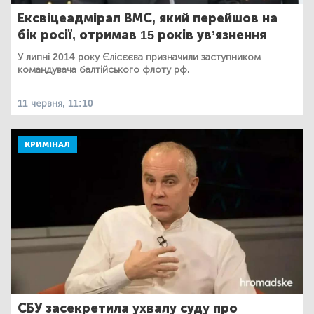
Ексвіцеадмірал ВМС, який перейшов на
бік росії, отримав 15 років ув’язнення
У липні 2014 року Єлісєєва призначили заступником
командувача балтійського флоту рф.
11 червня, 11:10
КРИМІНАЛ
СБУ засекретила ухвалу суду про