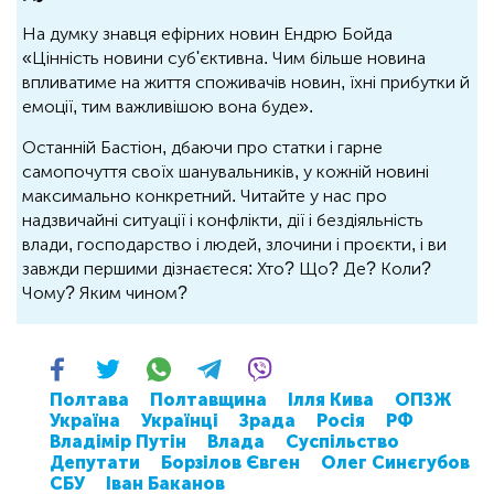
На думку знавця ефірних новин Ендрю Бойда
«Цінність новини суб'єктивна. Чим більше новина
впливатиме на життя споживачів новин, їхні прибутки й
емоції, тим важливішою вона буде».
Останній Бастіон, дбаючи про статки і гарне
самопочуття своїх шанувальників, у кожній новині
максимально конкретний. Читайте у нас про
надзвичайні ситуації і конфлікти, дії і бездіяльність
влади, господарство і людей, злочини і проєкти, і ви
завжди першими дізнаєтеся: Хто? Що? Де? Коли?
Чому? Яким чином?
Полтава
Полтавщина
Ілля Кива
ОПЗЖ
Україна
Українці
Зрада
Росія
РФ
Владімір Путін
Влада
Суспільство
Депутати
Борзілов Євген
Олег Синєгубов
СБУ
Іван Баканов