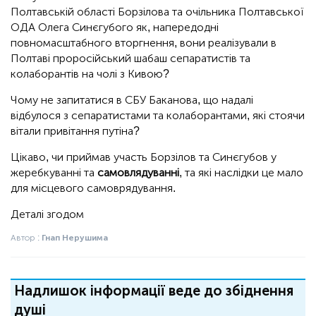
Полтавській області Борзілова та очільника Полтавської
ОДА Олега Синєгубого як, напередодні
повномасштабного вторгнення, вони реалізували в
Полтаві проросійський шабаш сепаратистів та
колаборантів на чолі з Кивою?
Чому не запитатися в СБУ Баканова, що надалі
відбулося з сепаратистами та колаборантами, які стоячи
вітали привітання путіна?
Цікаво, чи приймав участь Борзілов та Синєгубов у
жеребкуванні та
самовлядуванні
, та які наслідки це мало
для місцевого самоврядування.
Деталі згодом
Автор :
Гнап Нерушима
Надлишок інформації веде до збіднення
душі