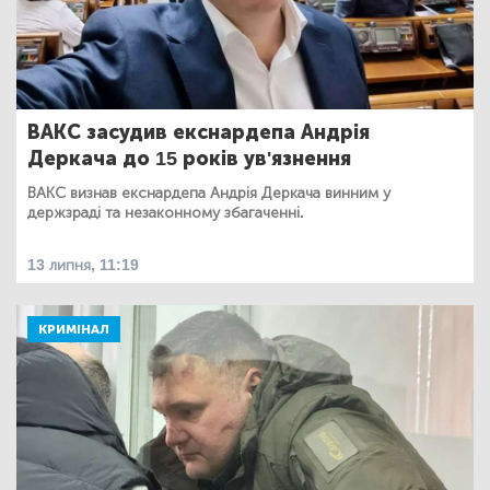
ВАКС засудив екснардепа Андрія
Деркача до 15 років ув'язнення
ВАКС визнав екснардепа Андрія Деркача винним у
держзраді та незаконному збагаченні.
13 липня, 11:19
КРИМІНАЛ