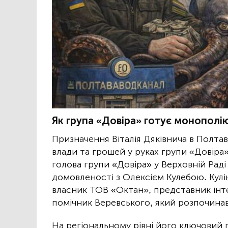
Як група «Довіра» готує монополію
Призначення Віталія Дяківнича в Полта
влади та грошей у руках групи «Довіра»
голова групи «Довіра» у Верховній Раді
домовленості з Олексієм Кулебою. Кулі
власник ТОВ «Октан», представник інте
помічник Веревського, який розпочинав к
На регіональному рівні його ключовий