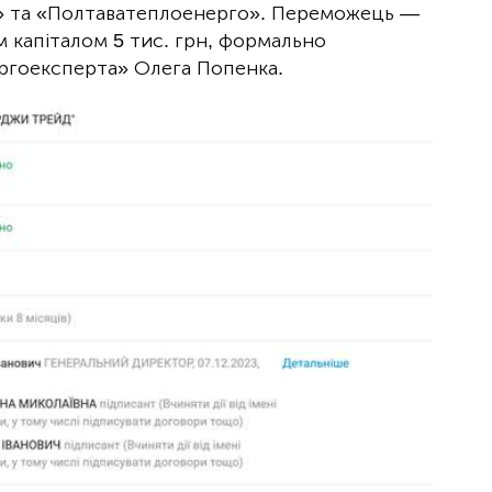
у» та «Полтаватеплоенерго». Переможець —
 капіталом 5 тис. грн, формально
ргоексперта» Олега Попенка.