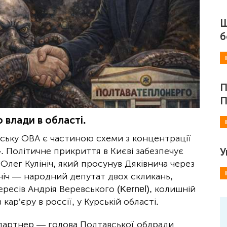
Ш
б
П
П
 влади в області.
вську ОВА є частиною схеми з концентрації
. Політичне прикриття в Києві забезпечує
У
 Олег Кулініч, який просунув Дяківнича через
ніч — народний депутат двох скликань,
ресів Андрія Веревського (Kernel), колишній
ар’єру в россії, у Курській області.
 партнер — голова Полтавської облради