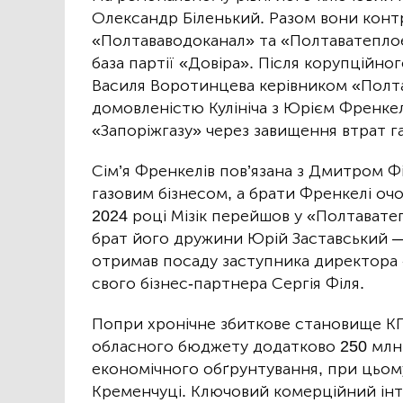
Олександр Біленький. Разом вони конт
«Полтававодоканал» та «Полтаватеплое
база партії «Довіра». Після корупційно
Василя Воротинцева керівником «Полта
домовленістю Кулініча з Юрієм Френкеле
«Запоріжгазу» через завищення втрат га
Сім’я Френкелів пов’язана з Дмитром 
газовим бізнесом, а брати Френкелі оч
2024 році Мізік перейшов у «Полтават
брат його дружини Юрій Заставський —
отримав посаду заступника директора 
свого бізнес-партнера Сергія Філя.
Попри хронічне збиткове становище КП, 
обласного бюджету додатково 250 млн 
економічного обґрунтування, при цьому
Кременчуці. Ключовий комерційний ін