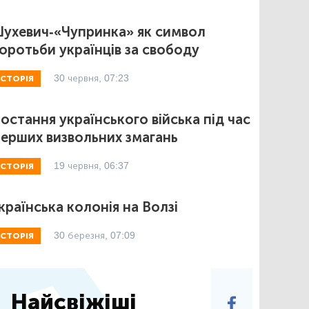
ухевич-«Чупринка» як символ
оротьби українців за свободу
30 червня, 07:23
ІСТОРІЯ
остання українського війська під час
ерших визвольних змагань
19 червня, 06:37
ІСТОРІЯ
країнська колонія на Волзі
30 березня, 07:09
ІСТОРІЯ
Найсвіжіші