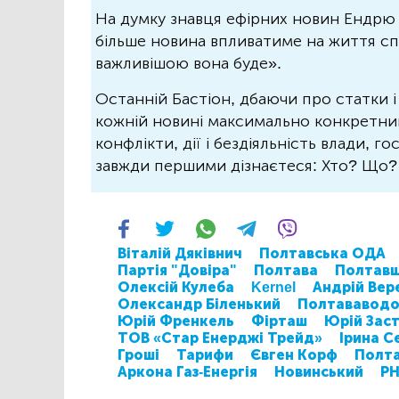
На думку знавця ефірних новин Ендрю 
більше новина впливатиме на життя спо
важливішою вона буде».
Останній Бастіон, дбаючи про статки і
кожній новині максимально конкретний.
конфлікти, дії і бездіяльність влади, г
завжди першими дізнаєтеся: Хто? Що
Віталій Дяківнич
Полтавська ОДА
Партія "Довіра"
Полтава
Полтав
Олексій Кулеба
Kernel
Андрій Вер
Олександр Біленький
Полтававодо
Юрій Френкель
Фірташ
Юрій Зас
ТОВ «Стар Енерджі Трейд»
Ірина С
Гроші
Тарифи
Євген Корф
Полта
Аркона Газ-Енергія
Новинський
Р