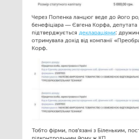
Через Попенка ланцюг веде до його ро
бенефіціара — Євгена Корфа, депутата 
підтверджується
деклараціями
: дружин
отримувала дохід від компанії «Преобр
Корф.
Тобто фірми, пов’язані з Біленьким, п
підконтрольним йому ж КП.