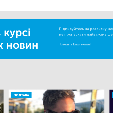
 курсі
Підписуйтесь на розсилку но
не пропускати найважливіше
х новин
ПОЛТАВА