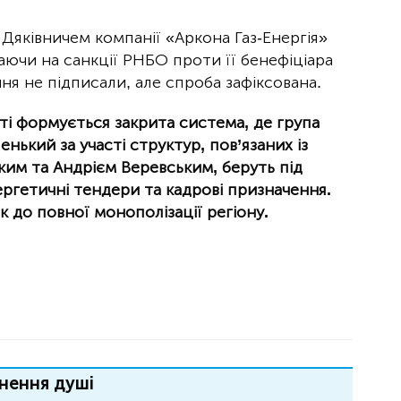
Дяківничем компанії «Аркона Газ-Енергія»
аючи на санкції РНБО проти її бенефіціара
я не підписали, але спроба зафіксована.
ті формується закрита система, де група
енький за участі структур, пов’язаних із
м та Андрієм Веревським, беруть під
ргетичні тендери та кадрові призначення.
 до повної монополізації регіону.
нення душі