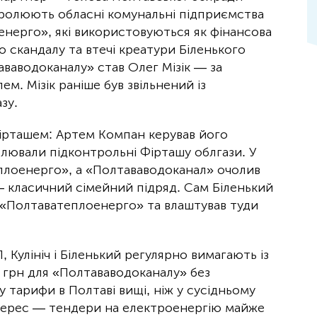
ролюють обласні комунальні підприємства
нерго», які використовуються як фінансова
го скандалу та втечі креатури Біленького
ваводоканалу» став Олег Мізік — за
м. Мізік раніше був звільнений із
зу.
Фірташем: Артем Компан керував його
олювали підконтрольні Фірташу облгази. У
еплоенерго», а «Полтававодоканал» очолив
 класичний сімейний підряд. Сам Біленький
«Полтаватеплоенерго» та влаштував туди
Кулініч і Біленький регулярно вимагають із
грн для «Полтававодоканалу» без
 тарифи в Полтаві вищі, ніж у сусідньому
терес — тендери на електроенергію майже