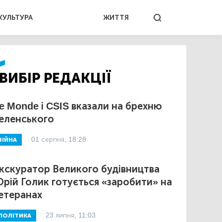
КУЛЬТУРА
ЖИТТЯ
ВИБІР РЕДАКЦІЇ
e Monde і CSIS вказали на брехню
еленського
01 серпня, 18:28
ВІЙНА
кскуратор Великого будівництва
рій Голик готується «заробити» на
етеранах
23 липня, 11:03
ПОЛІТИКА