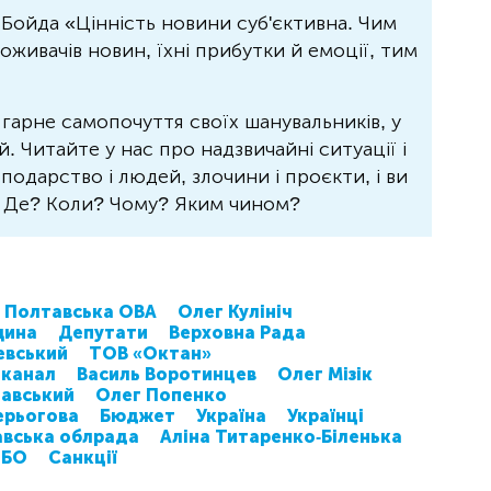
Бойда «Цінність новини суб'єктивна. Чим
живачів новин, їхні прибутки й емоції, тим
 гарне самопочуття своїх шанувальників, у
 Читайте у нас про надзвичайні ситуації і
осподарство і людей, злочини і проєкти, і ви
? Де? Коли? Чому? Яким чином?
Полтавська ОВА
Олег Кулініч
щина
Депутати
Верховна Рада
евський
ТОВ «Октан»
канал
Василь Воротинцев
Олег Мізік
тавський
Олег Попенко
ерьогова
Бюджет
Україна
Українці
вська облрада
Аліна Титаренко-Біленька
НБО
Санкції