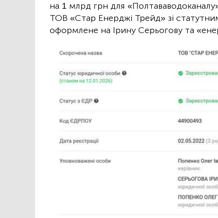
на 1 млрд грн для «Полтававодоканал
ТОВ «Стар Енерджі Трейд» зі статутним
оформлене на Ірину Серьогову та «ене