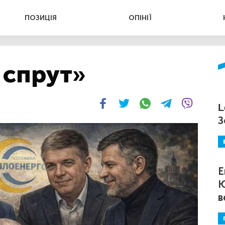
ПОЗИЦІЯ
ОПІНІЇ
 спрут»
L
З
Е
Ю
в