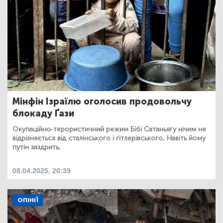
Мінфін Ізраїлю оголосив продовольчу
блокаду Ґази
Окупаційно-терористичний режим Бібі Сатаньягу нічим не
відрізняється від сталінського і гітлерівського. Навіть йому
путін заздрить.
08.04.2025, 20:39
ОПІНІЇ