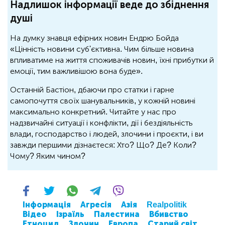
Надлишок інформації веде до збіднення
душі
На думку знавця ефірних новин Ендрю Бойда
«Цінність новини суб'єктивна. Чим більше новина
впливатиме на життя споживачів новин, їхні прибутки й
емоції, тим важливішою вона буде».
Останній Бастіон, дбаючи про статки і гарне
самопочуття своїх шанувальників, у кожній новині
максимально конкретний. Читайте у нас про
надзвичайні ситуації і конфлікти, дії і бездіяльність
влади, господарство і людей, злочини і проєкти, і ви
завжди першими дізнаєтеся: Хто? Що? Де? Коли?
Чому? Яким чином?
Інформація
Агресія
Азія
Realpolitik
Відео
Ізраїль
Палестина
Вбивство
Етноцид
Злочин
Европа
Старий світ