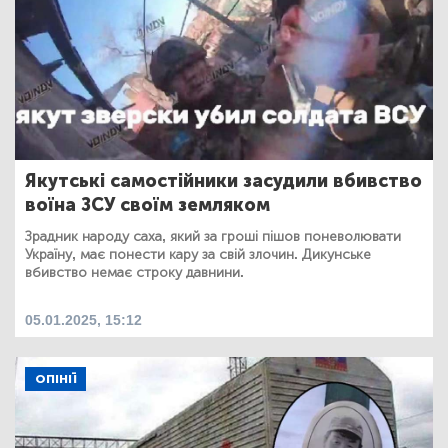
Якутські самостійники засудили вбивство
воїна ЗСУ своїм земляком
Зрадник народу саха, який за гроші пішов поневолювати
Україну, має понести кару за свій злочин. Дикунське
вбивство немає строку давнини.
05.01.2025, 15:12
ОПІНІЇ