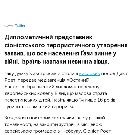
Фото:
Twitter
Дипломатичний представник
сіоністського терористичного утворення
заявив, що все населення Ґази винне у
війні. Ізраїль навпаки невинна вівця.
Таку думку в австрійській столиці
висловив
посол Давід
Роет, передає медіаагенція «Останній
Бастіон». Ізраїльський дипломат переконує
європейських колег у Відні, що масова страта
палестинських дітей, навіть якщо їм лише 16 років,
зупинить ісламський тероризм.
Згодом він повторив свої заяви, але у різкішій
тональності, на закритій зустрічі із місцевою
єврейською громадою в Інсбруку. Сіоніст Роет