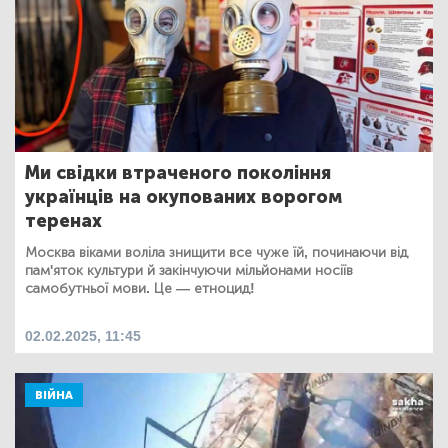
Ми свідки втраченого покоління
українців на окупованих ворогом
теренах
Москва віками воліла знищити все чуже їй, починаючи від
пам'яток культури й закінчуючи мільйонами носіїв
самобутньої мови. Це — етноцид!
02.02.2025, 11:45
ВІЙНА