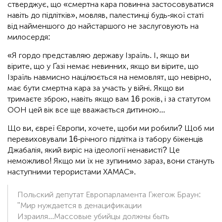
стверджує, що «смертна кара повинна застосовуватися
навіть до підлітків», мовляв, палестинці будь-якої статі
від найменшого до найстаршого не заслуговують на
милосердя:
«Я гордо представляю державу Ізраїль. І, якщо ви
вірите, що у Ґазі немає невинних, якщо ви вірите, що
Ізраїль навмисно націлюється на немовлят, що невірно,
має бути смертна кара за участь у війні. Якщо ви
тримаєте зброю, навіть якщо вам 16 років, і за статутом
ООН цей вік все ще вважається дитиною...
Що ви, євреї Європи, хочете, щоби ми робили? Щоб ми
перевиховували 16-річного підлітка із табору біженців
Джабалія, який виріс на ідеології ненависті? Це
неможливо! Якщо ми їх не зупинимо зараз, вони стануть
наступними терористами ХАМАС».
Польский депутат Европарламента Гжегож Браун:
"Мир нуждается в денацификации
Израиля...Массовые убийцы должны быть