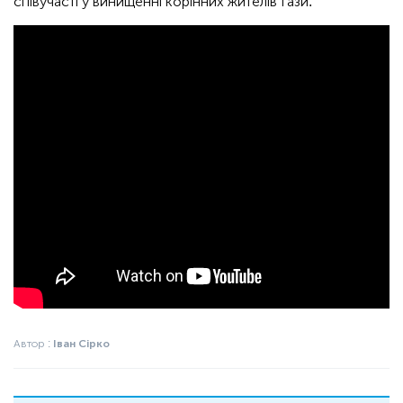
співучасті у винищенні корінних жителів Ґази.
Автор :
Іван Сірко