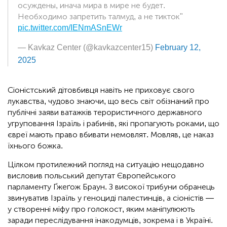
осуждены, инача мира в мире не будет.
Необходимо запретить талмуд, а не тикток"
pic.twitter.com/IENmASnEWr
— Kavkaz Center (@kavkazcenter15)
February 12,
2025
Сіоністський дітовбивця навіть не приховує свого
лукавства, чудово знаючи, що весь світ обізнаний про
публічні заяви ватажків терористичного державного
угруповання Ізраїль і рабинів, які пропагують роками, що
євреї мають право вбивати немовлят. Мовляв, це наказ
їхнього божка.
Цілком протилежний погляд на ситуацію нещодавно
висловив польський депутат Європейського
парламенту Ґжеґож Браун. З високої трибуни обранець
звинуватив Ізраїль у геноциді палестинців, а сіоністів —
у створенні міфу про голокост, яким маніпулюють
заради переслідування інакодумців, зокрема і в Україні.