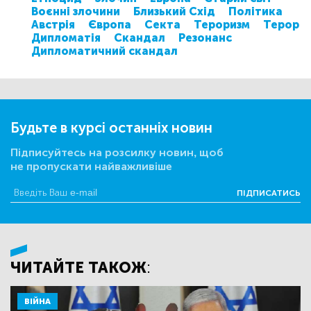
Воєнні злочини
Близький Схід
Політика
Австрія
Європа
Секта
Тероризм
Терор
Дипломатія
Скандал
Резонанс
Дипломатичний скандал
Будьте в курсі останніх новин
Підписуйтесь на розсилку новин, щоб
не пропускати найважливіше
ПІДПИСАТИСЬ
ЧИТАЙТЕ ТАКОЖ:
ВІЙНА