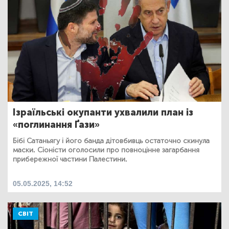
Ізраїльські окупанти ухвалили план із
«поглинання Ґази»
Бібі Сатаньягу і його банда дітовбивць остаточно скинула
маски. Сіоністи оголосили про повноцінне загарбання
прибережної частини Палестини.
05.05.2025, 14:52
СВІТ