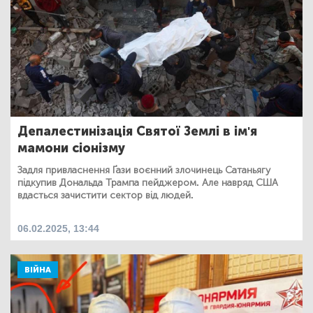
Депалестинізація Святої Землі в ім'я
мамони сіонізму
Задля привласнення Ґази воєнний злочинець Сатаньягу
підкупив Дональда Трампа пейджером. Але навряд США
вдасться зачистити сектор від людей.
06.02.2025, 13:44
ВІЙНА