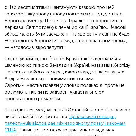
«Нас десятиліттями шантажують казкою про цей
голокост, яку знову і знову повторюють тут, у стінах
Європарламенту. Це не так. Ізраїль — терористична
держава. Світ потребує денацифікації Ізраїлю... Масові
вбивці мають бути засуджені, інакше світу у світі не буде.
Необхідно заборонити Талмуд, а не соціальні мережі»,
— наголосив євродепутат.
Слід зауважити, що Ґжеґож Браун також відзначився
шаленою критикою Зе-влади в Україні, назвавши Хєрпіду
Боневтіка та його «смарагдового кардинала рішальє»
Андрія Єрмака «грошовими пилотягами
Європи». Частка правди у словах поляках є, проте це
розуміють тільки не задурені «квартальною»
пропагандою громадяни.
Як і годиться, медіаагенція «Останній Бастіон» закликає
читачів пам'ятати про те, що
ізраїльський геноцид
палестинців відповідає міжнародному праву і законам
США
. Вашинґтон остаточно припинив стидатися