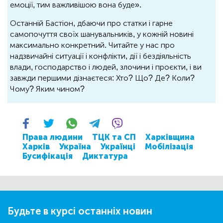
емоції, тим важливішою вона буде».
Останній Бастіон, дбаючи про статки і гарне
самопочуття своїх шанувальників, у кожній новині
максимально конкретний. Читайте у нас про
надзвичайні ситуації і конфлікти, дії і бездіяльність
влади, господарство і людей, злочини і проєкти, і ви
завжди першими дізнаєтеся: Хто? Що? Де? Коли?
Чому? Яким чином?
Права людини
ТЦК та СП
Харківщина
Харків
Україна
Українці
Мобілізація
Бусифікація
Диктатура
Будьте в курсі останніх новин