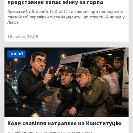
представник хапає жінку за горло
Львівський обласний ТЦК та СП оголосив про проведення
службової перевірки після інциденту, що стався 14 липня у
Львові.
15 липня, 16:09
ОПІНІЇ
Коли свавілля натрапляє на Конституцію
Нічний інцидент, що пішов не за сценарієм