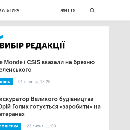
КУЛЬТУРА
ЖИТТЯ
ВИБІР РЕДАКЦІЇ
e Monde і CSIS вказали на брехню
еленського
01 серпня, 18:28
ВІЙНА
кскуратор Великого будівництва
рій Голик готується «заробити» на
етеранах
23 липня, 11:03
ПОЛІТИКА