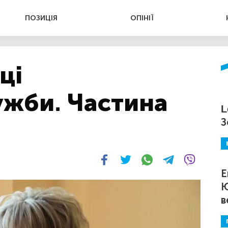
ПОЗИЦІЯ
ОПІНІЇ
ці
жби. Частина
L
З
Е
Ю
в