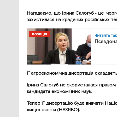
Нагадаємо, що Ірина Салогуб - це черг
захистилася на крадених російських те
ПОЗИЦІЯ
Читайте та
Псевдона
Її агроекономічна дисертація складаєть
Ірина Салогуб не скористалася правом 
кандидата економічних наук.
Тепер її дисертацію буде вивчати Націо
вищої освіти (НАЗЯВО).