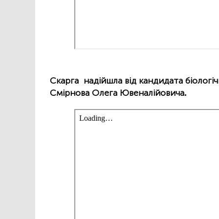
Скарга надійшла від кандидата біологі
Смірнова Олега Ювеналійовича.