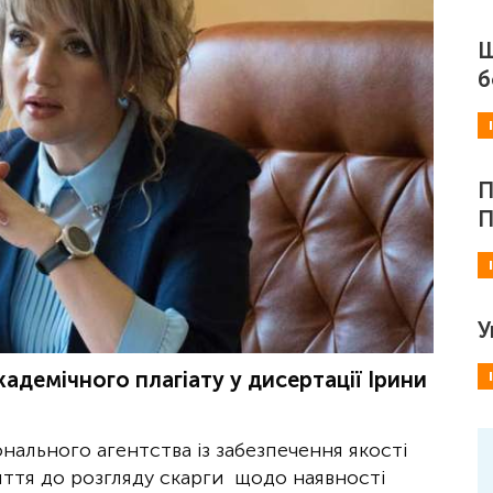
Ш
б
П
П
У
адемічного плагіату у дисертації Ірини
нального агентства із забезпечення якості
яття до розгляду скарги щодо наявності