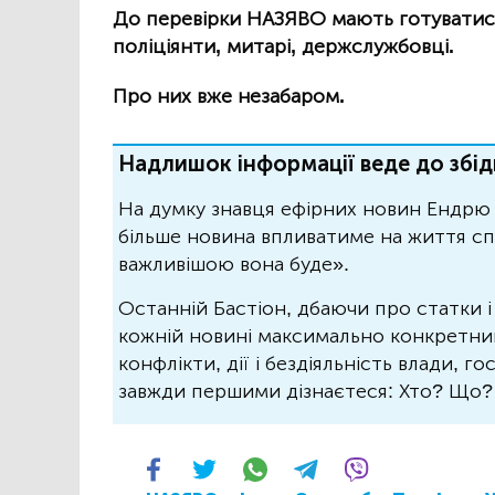
До перевірки НАЗЯВО мають готуватися 
поліціянти, митарі, держслужбовці.
Про них вже незабаром.
Надлишок інформації веде до збід
На думку знавця ефірних новин Ендрю 
більше новина впливатиме на життя спо
важливішою вона буде».
Останній Бастіон, дбаючи про статки і
кожній новині максимально конкретний.
конфлікти, дії і бездіяльність влади, г
завжди першими дізнаєтеся: Хто? Що