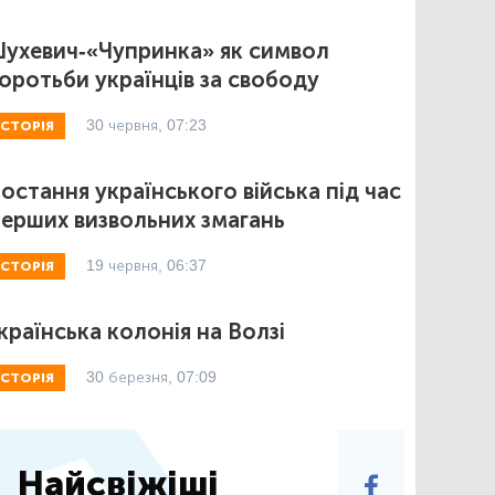
ухевич-«Чупринка» як символ
оротьби українців за свободу
30 червня, 07:23
ІСТОРІЯ
остання українського війська під час
ерших визвольних змагань
19 червня, 06:37
ІСТОРІЯ
країнська колонія на Волзі
30 березня, 07:09
ІСТОРІЯ
Найсвіжіші