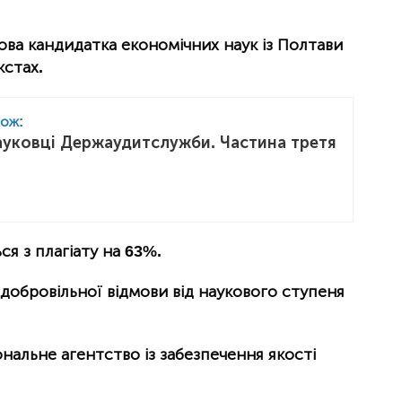
ова кандидатка економічних наук із Полтави
кстах.
кож:
уковці Держаудитслужби. Частина третя
ся з плагіату на 63%.
добровільної відмови від наукового ступеня
нальне агентство із забезпечення якості