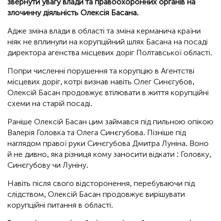
звернути увагу влади та правоохоронних органів на
злочинну діяльність Олексія Басана.
Адже зміна влади в області та зміна керманича країни
ніяк не вплинули на корупційний шлях Басана на посаді
директора агенства місцевих доріг Полтавської області.
Попри численні порушення та корупцію в Агентстві
місцевих доріг, котрі визнав навіть Олег Синєгубов,
Олексій Басан продовжує втілювати в життя корупційні
схеми на старій посаді.
Раніше Олексій Басан цим займався під пильною опікою
Валерія Головка та Олега Синєгубова. Пізніше під
наглядом правої руки Синєгубова Дмитра Луніна. Воно
й не дивно, яка різниця кому заносити відкати : Головку,
Синєгубову чи Луніну.
Навіть після свого відсторонення, перебуваючи під
слідством, Олексій Басан продовжує вирішувати
корупційні питання в області.