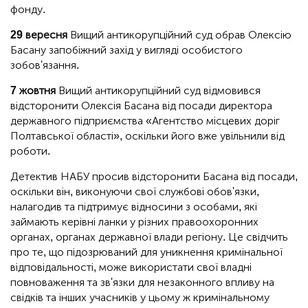
фонду.
29 вересня
Вищий антикорупційний суд обрав Олексію
Басану запобіжний захід у вигляді особистого
зобов'язання.
7 жовтня
Вищий антикорупційний суд відмовився
відсторонити Олексія Басана від посади директора
державного підприємства «Агентство місцевих доріг
Полтавської області», оскільки його вже увільнили від
роботи.
Детектив НАБУ просив відсторонити Басана від посади,
оскільки він, виконуючи свої службові обов'язки,
налагодив та підтримує відносини з особами, які
займають керівні ланки у різних правоохоронних
органах, органах державної влади регіону. Це свідчить
про те, що підозрюваний для уникнення кримінальної
відповідальності, може використати свої владні
повноваження та зв'язки для незаконного впливу на
свідків та інших учасників у цьому ж кримінальному