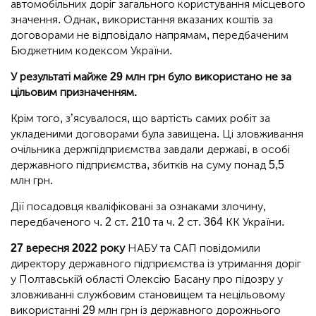
автомобільних доріг загального користування місцевого
значення. Однак, використання вказаних коштів за
договорами не відповідало напрямам, передбаченим
Бюджетним кодексом України.
У результаті майже 29 млн грн було використано не за
цільовим призначенням.
Крім того, з’ясувалося, що вартість самих робіт за
укладеними договорами була завищена. Ці зловживання
очільника держпідприємства завдали державі, в особі
державного підприємства, збитків на суму понад 5,5
млн грн.
Дії посадовця кваліфіковані за ознаками злочину,
передбаченого ч. 2 ст. 210 та ч. 2 ст. 364 КК України.
27 вересня 2022 року
НАБУ та САП повідомили
директору державного підприємства із утримання доріг
у Полтавській області Олексію Басану про підозру у
зловживанні службовим становищем та нецільовому
використанні 29 млн грн із державного дорожнього