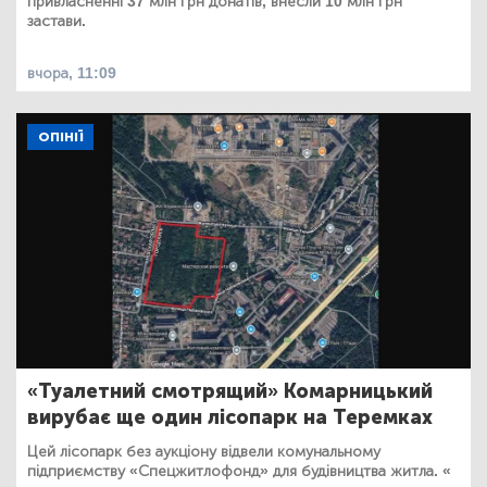
привласненні 37 млн грн донатів, внесли 10 млн грн
застави.
вчора, 11:09
ОПІНІЇ
«Туалетний смотрящий» Комарницький
вирубає ще один лісопарк на Теремках
Цей лісопарк без аукціону відвели комунальному
підприємству «Спецжитлофонд» для будівництва житла. «