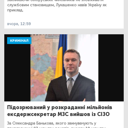
службовим становищем, Лукашенко навів Україну як
приклад.
вчора, 12:59
КРИМІНАЛ
Підозрюваний у розкраданні мільйонів
ексдержсекретар МЗС вийшов із СІЗО
За Олександра Банькова, якого звинувачують у