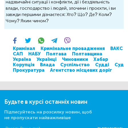
надзвичайні ситуації і конфлікти, дії і бездіяльність
влади, господарство і людей, злочини і проєкти, і ви
завжди першими дізнаєтеся: Хто? Що? Де? Коли?
Чому? Яким чином?
Кримінал
Кримінальне провадження
ВАКС
САП
НАБУ
Полтава
Полтавщина
Україна
Українці
Чиновники
Хабар
Корупція
Влада
Суспільство
Судді
Суд
Прокуратура
Агентство місцевих доріг
Будьте в курсі останніх новин
Підписуйтесь на розсилку новин, щоб
не пропускати найважливіше