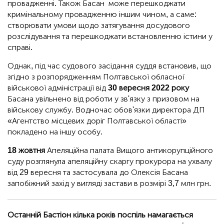
провадженні. Також Басан може перешкоджати
кримінальному провадженню іншим чином, а саме:
створювати умови щодо затягування досудового
розслідування та перешкоджати встановленню істини у
справі.
Однак, під час судового засідання суддя встановив, що
згідно з розпорядженням Полтавської обласної
військової адміністрації від
30 вересня 2022 року
Басана увільнено від роботи у зв'язку з призовом на
військову службу. Водночас обов'язки директора ДП
«Агентство місцевих доріг Полтавської області»
покладено на іншу особу.
18 жовтня
Апеляційна палата Вищого антикорупційного
суду розглянула апеляційну скаргу прокурора на ухвалу
від 29 вересня та застосувала до Олексія Басана
запобіжний захід у вигляді застави в розмірі 3,7 млн грн.
Останній Бастіон кілька років поспіль намагається