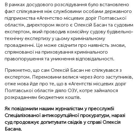
В рамках досудового розслідування було встановлено
факт спілкування між службовими особами державного
підприємства «Агентство місцевих доріг Полтавської
області», директором якого є Олексій Басан та судовим
експертом, який проводив комісійну судову будівельно-
технічну експертизу у цьому кримінальному
провадженні. Це може свідчити про наявність змови,
спрямованої на приховування кримінального
правопорушення та уникнення відповідальності.
Прикметно, що сам Олексій Басан не спілкувався з
експертом. Перемовини велися через його заступників,
отже мова йде про те, що в «Агентстві місцевих доріг
Полтавської області» діяло ОЗУ, котре займалося
розкраданням бюджетних коштів.
Як повідомили нашим журналістам у пресслужбі
Спеціалізованої антикорупційної прокуратури, наразі
суд продовжує допитувати свідків у справі Олексія
Басана.