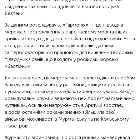
свідчення західних посадовців та експертів служб
безпеки.
За даними розслідувачів, «Гармонія» — це підводна
мережа спостереження в Баренцевому морі та інших
крижаних водах, де діють російські підводні човни. Вона
складається з тисяч кілометрів кабелів, датчиків
та гідролокаторів, які працюють для виявлення ворожих
підводних човнів, що входять у російські морські
«бастіони».
Як зазначається, ця мережа має перешкоджати спробам
Заходу відстежити або, у разі війни, знищити російські
субмарини, що можуть завдавати ядерних ударів. Західні
розвідувальні служби вважають цей проєкт надзвичайно
чутливим, оскільки напруженість в Арктиці зростає,
а росія останніми роками значно збільшила свої
військові можливості в Мурманську та на Кольському
півострові.
Журналісти встановили, що росія роками маневрувала