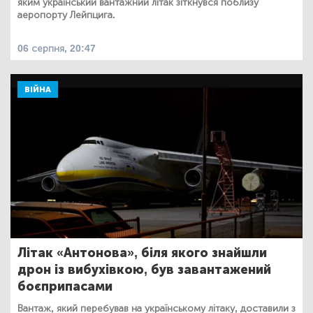
яким український вантажний літак зіткнувся поблизу
аеропорту Лейпцига.
06 серпня, 20:47
ВІЙНА
Літак «Антонова», біля якого знайшли
дрон із вибухівкою, був завантажений
боєприпасами
Вантаж, який перебував на українському літаку, доставили з