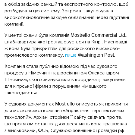
в обхід західних санкцій та експортного контролю, щоб
розбудувати цю систему. Зокрема, закуповувала
високотехнологічне західне обладнання через підставні
компанії.
У центрі схеми була компанія Mostrello Commercial Ltd.,
штаб-квартира якої розташовується на Кіпрі. Насправді
ж вона була прикриттям для російського військово-
промислового комплексу,
пише
Washington Post.
Компанія стала публічно відомою під час судового
процесу в Німеччині над росіянином Олександром
Шнякіним, якого звинуватили в координації закупівель
для кіпрської фірми з порушенням німецького
законодавства.
У судових документах Mostrello описують як прикриття
для московської компанії «Управління перспективних
технологій». Архівні сторінки її сайту свідчать про те,
що протягом останніх двох десятиліть вона працювала
з військовими, ФСБ, Службою зовнішньої розвідки рф