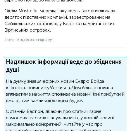
Окрім Mostrello, мережа закупівель також включала
десяток підставних компаній, зареєстрованих на
Сейшельських островах, у Белізі та на Британських
Віргінських островах.
Автор :
Відділ моніторингу
Надлишок інформації веде до збіднення
душі
На думку знавця ефірних новин Ендрю Бойда
«Цінність новини суб'єктивна. Чим більше новина
впливатиме на життя споживачів новин, їхні прибутки й
емоції, тим важливішою вона буде».
Останній Бастіон, дбаючи про статки і гарне
самопочуття своїх шанувальників, у кожній новині
максимально конкретний. Читайте у нас про
надзвичайні ситуації і конфлікти, дії і бездіяльність