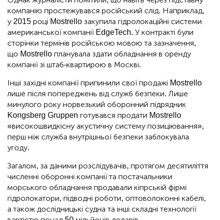
компанію простежувався російський слід. Наприклад,
у 2015 році Mostrello закупила гідролокаційні системи
американської компанії EdgeTech. У контракті були
сторінки термінів російською мовою та зазначення,
що Mostrello планувала здати обладнання в оренду
компанії зі штаб-квартирою в Москві.
Інші західні компанії припинили свої продажі Mostrello
лише після попереджень від служб безпеки. Лише
минулого року норвезький оборонний підрядник
Kongsberg Gruppen готувався продати Mostrello
«високошвидкісну акустичну систему позиціювання»,
перш ніж служба внутрішньої безпеки заблокувала
угоду.
Загалом, за даними розслідувачів, протягом десятиліття
численні оборонні компанії та постачальники
морського обладнання продавали кіпрській фірмі
гідролокатори, підводні роботи, оптоволоконні кабелі,
а також дослідницькі судна та інші складні технології
вартістю понад 50 мільйонів доларів.