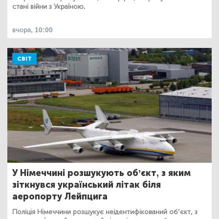
стані війни з Україною.
вчора, 10:00
СВІТ
У Німеччині розшукують об’єкт, з яким
зіткнувся український літак біля
аеропорту Лейпцига
Поліція Німеччини розшукує неідентифікований об’єкт, з