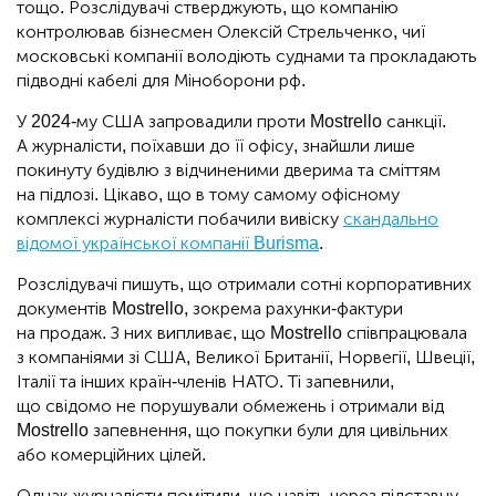
тощо. Розслідувачі стверджують, що компанію
контролював бізнесмен Олексій Стрельченко, чиї
московські компанії володіють суднами та прокладають
підводні кабелі для Міноборони рф.
У 2024-му США запровадили проти Mostrello санкції.
А журналісти, поїхавши до її офісу, знайшли лише
покинуту будівлю з відчиненими дверима та сміттям
на підлозі. Цікаво, що в тому самому офісному
комплексі журналісти побачили вивіску
скандально
відомої української компанії Burisma
.
Розслідувачі пишуть, що отримали сотні корпоративних
документів Mostrello, зокрема рахунки-фактури
на продаж. З них випливає, що Mostrello співпрацювала
з компаніями зі США, Великої Британії, Норвегії, Швеції,
Італії та інших країн-членів НАТО. Ті запевнили,
що свідомо не порушували обмежень і отримали від
Mostrello запевнення, що покупки були для цивільних
або комерційних цілей.
Однак журналісти помітили, що навіть через підставну