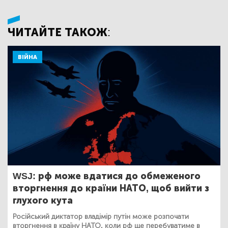
ЧИТАЙТЕ ТАКОЖ:
ВІЙНА
WSJ: рф може вдатися до обмеженого
вторгнення до країни НАТО, щоб вийти з
глухого кута
Російський диктатор владімір путін може розпочати
вторгнення в країну НАТО, коли рф ще перебуватиме в