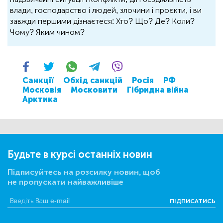
влади, господарство і людей, злочини і проєкти, і ви
завжди першими дізнаєтеся: Хто? Що? Де? Коли?
Чому? Яким чином?
Санкції
Обхід санкцій
Росія
РФ
Московія
Московити
Гібридна війна
Арктика
Будьте в курсі останніх новин
Підписуйтесь на розсилку новин, щоб
не пропускати найважливіше
ПІДПИСАТИСЬ