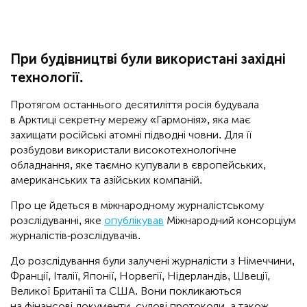
При будівництві були використані західні
технології.
Протягом останнього десятиліття росія будувала
в Арктиці секретну мережу «Гармонія», яка має
захищати російські атомні підводні човни. Для її
розбудови використали високотехнологічне
обладнання, яке таємно купували в європейських,
американських та азійських компаній.
Про це йдеться в міжнародному журналістському
розслідуванні, яке
опублікував
Міжнародний консорціум
журналістів-розслідувачів.
До розслідування були залучені журналісти з Німеччини,
Франції, Італії, Японії, Норвегії, Нідерландів, Швеції,
Великої Британії та США. Вони покликаються
на фінансові документи, судові протоколи, а також