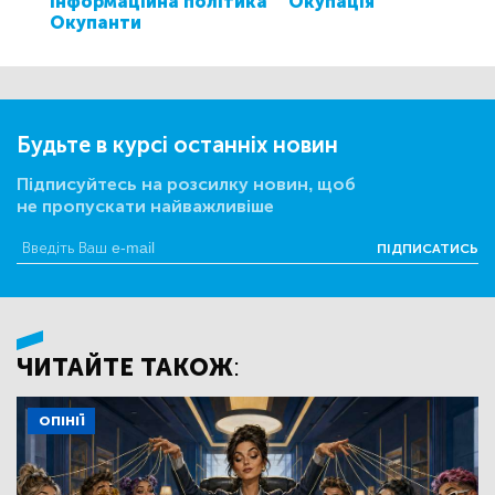
Інформаційна політика
Окупація
Окупанти
Будьте в курсі останніх новин
Підписуйтесь на розсилку новин, щоб
не пропускати найважливіше
ПІДПИСАТИСЬ
ЧИТАЙТЕ ТАКОЖ:
ОПІНІЇ