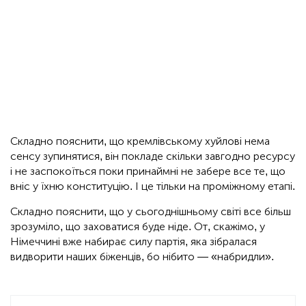
Складно пояснити, що кремлівському хуйлові нема
сенсу зупинятися, він покладе скільки завгодно ресурсу
і не заспокоїться поки принаймні не забере все те, що
вніс у їхню конституцію. І це тільки на проміжному етапі.
Складно пояснити, що у сьогоднішньому світі все більш
зрозуміло, що заховатися буде ніде. От, скажімо, у
Німеччині вже набирає силу партія, яка зібралася
видворити наших біженців, бо нібито — «набридли».