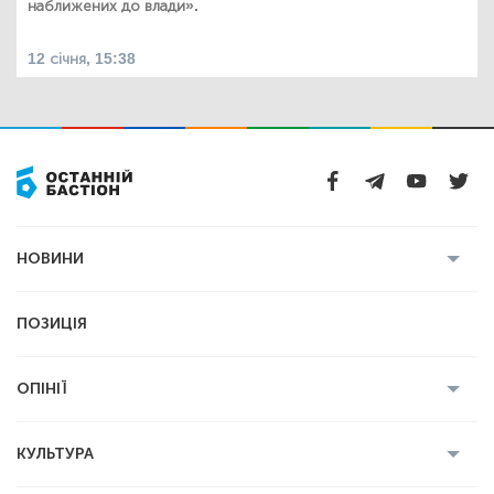
наближених до влади».
12 січня, 15:38
НОВИНИ
Усі новини
Кримінал
Полтава
ПОЗИЦІЯ
Політика
Війна
Світ
ОПІНІЇ
Економіка
Спорт
Головред
Володимир Бойко
Ростислав
КУЛЬТУРА
Мартинюк
Геннадій Сікалов
Ігор Лядський