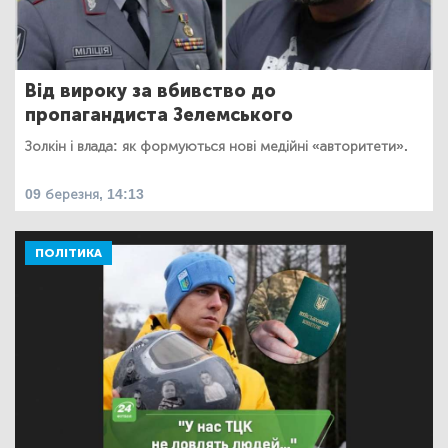
Від вироку за вбивство до
пропагандиста Зелемського
Золкін і влада: як формуються нові медійні «авторитети».
09 березня, 14:13
ПОЛІТИКА