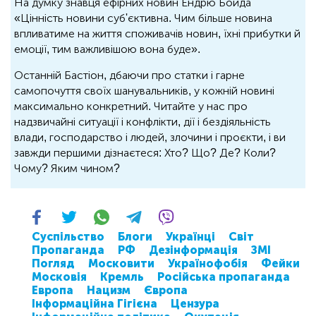
На думку знавця ефірних новин Ендрю Бойда
«Цінність новини суб'єктивна. Чим більше новина
впливатиме на життя споживачів новин, їхні прибутки й
емоції, тим важливішою вона буде».
Останній Бастіон, дбаючи про статки і гарне
самопочуття своїх шанувальників, у кожній новині
максимально конкретний. Читайте у нас про
надзвичайні ситуації і конфлікти, дії і бездіяльність
влади, господарство і людей, злочини і проєкти, і ви
завжди першими дізнаєтеся: Хто? Що? Де? Коли?
Чому? Яким чином?
Суспільство
Блоги
Українці
Світ
Пропаганда
РФ
Дезінформація
ЗМІ
Погляд
Московити
Українофобія
Фейки
Московія
Кремль
Російська пропаганда
Европа
Нацизм
Європа
Інформаційна Гігієна
Цензура