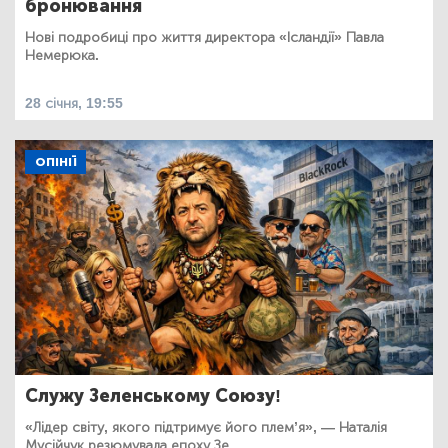
бронювання
Нові подробиці про життя директора «Ісландії» Павла
Немерюка.
28 січня, 19:55
ОПІНІЇ
Служу Зеленському Союзу!
«Лідер світу, якого підтримує його плем’я», — Наталія
Мусійчук резюмувала епоху Зе.