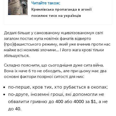
Читайте також:
Кремлівська пропаганда в агонії
посилює тиск на українців
Дедалі більше у самозваному «цивілізованому» світі
загалом постає купа новітніх фанатів відверто
(про)фашистського режиму, який уже вчинив проти нас
майже всі можливі злочини... І його жага крові тільки
збільшується.
Складно пояснити, що сьогоднішня дуже сита війна.
Вона їх наче б то не обходить, але при цьому має два
основні фактори позірної ситості для них:
по-перше, кров тих, хто рубається в окопах;
по-друге, іноземні гроші, які допомогли не
обвалити гривню до 400 або 4000 за $1, а не
до 40.