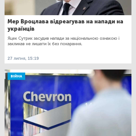
Мер Вроцлава відреагував на напади на
українців
Яцек Сутрик засудив напади за національною ознакою і
закликав не лишати їх без покарання.
27 липня, 15:19
ВІЙНА