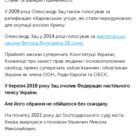
Станік та Валерія Пшеничного.
У 2009 році Олександр Зац також голосував за
ратифікацію «Харківських угод», які стали передумовою
для окупації росією Криму.
Олександр Зац у 2014 році голосував за
диктаторські
закони Віктора Януковича 16 січня.
Прийняті закони суперечать Конституції України,
Конвенції про захист прав людини і основоположних
свобод, прямо суперечать зобов'язанням і обов'язкам
України як члена ООН, Ради Європи та ОБСЄ.
У березні 2018 року Зац очолив Федерацію настільного
тенісу України.
Але його обрання не обійшлося без скандалу.
На початку 2021 року до Господарського суду міста
Києва звернувся з позовом Ульянчич Микола
Миколайович.