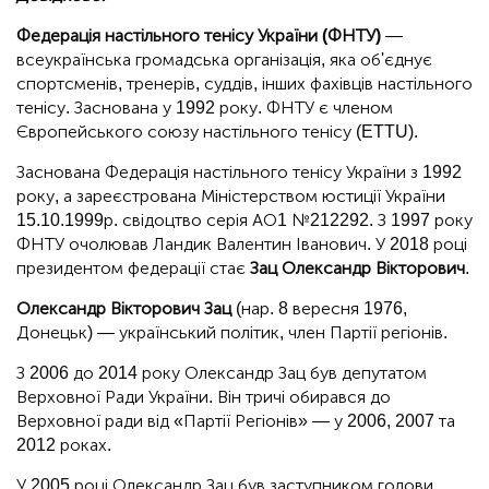
Федерація настільного тенісу України (ФНТУ)
—
всеукраїнська громадська організація, яка об'єднує
спортсменів, тренерів, суддів, інших фахівців настільного
тенісу. Заснована у 1992 року. ФНТУ є членом
Європейського союзу настільного тенісу (ETTU).
Заснована Федерація настільного тенісу України з 1992
року, а зареєстрована Міністерством юстиції України
15.10.1999р. свідоцтво серія АО1 №212292. З 1997 року
ФНТУ очолював Ландик Валентин Іванович. У 2018 році
президентом федерації стає
Зац Олександр Вікторович
.
Олександр Вікторович Зац
(нар. 8 вересня 1976,
Донецьк) — український політик, член Партії регіонів.
З 2006 до 2014 року Олександр Зац був депутатом
Верховної Ради України. Він тричі обирався до
Верховної ради від «Партії Регіонів» — у 2006, 2007 та
2012 роках.
У 2005 році Олександр Зац був заступником голови