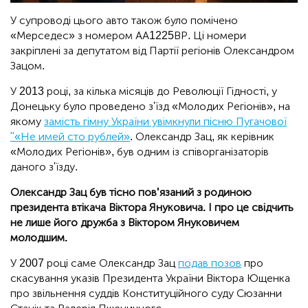
У супроводі цього авто також було помічено
«Мерседес» з номером АА1225ВР. Ці номери
закріплені за депутатом від Партії регіонів Олександром
Зацом.
У 2013 році, за кілька місяців до Революції Гідності, у
Донецьку було проведено з'їзд «Молодих Регіонів», на
якому
замість гімну України увімкнули пісню Пугачової
"«Не имей сто рублей»
. Олександр Зац, як керівник
«Молодих Регіонів», був одним із співорганізаторів
даного з'їзду.
Олександр Зац був тісно пов'язаний з родиною
президента втікача Віктора Януковича. І про це свідчить
не лише його дружба з Віктором Януковичем
молодшим.
У 2007 році саме Олександр Зац
подав позов
про
скасування указів Президента України Віктора Ющенка
про звільнення суддів Конституційного суду Сюзанни