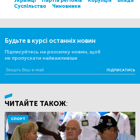
Українці
Партія регіонів
Корупція
Влада
Суспільство
Чиновники
Будьте в курсі останніх новин
Підписуйтесь на розсилку новин, щоб
не пропускати найважливіше
ПІДПИСАТИСЬ
ЧИТАЙТЕ ТАКОЖ:
СПОРТ