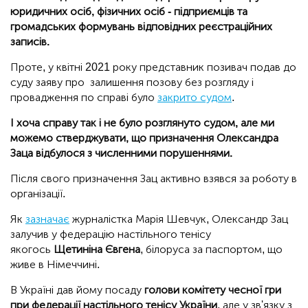
юридичних осіб, фізичних осіб - підприємців та
громадських формувань відповідних реєстраційних
записів.
Проте, у квітні 2021 року представник позивач подав до
суду заяву про залишення позову без розгляду і
провадження по справі було
закрито судом
.
І хоча справу так і не було розглянуто судом, але ми
можемо стверджувати, що призначення Олександра
Заца відбулося з численними порушеннями.
Після свого призначення Зац активно взявся за роботу в
організації.
Як
зазначає
журналістка Марія Шевчук, Олександр Зац
залучив у федерацію настільного тенісу
якогось
Щетиніна Євгена
, білоруса за паспортом, що
живе в Німеччині.
В Україні дав йому посаду
голови комітету чесної гри
при федерації настільного тенісу України
, але у зв'язку з