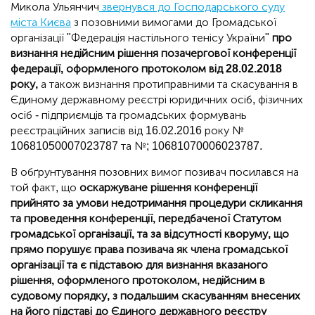
Микола Ульянчич
звернувся до Господарського суду
міста Києва
з позовними вимогами до Громадської
організації "Федерація настільного тенісу України"
про
визнання недійсним рішення позачергової конференції
федерації, оформленого протоколом від 28.02.2018
року,
а також визнання протиправними та скасування в
Єдиному державному реєстрі юридичних осіб, фізичних
осіб - підприємців та громадських формувань
реєстраційних записів від 16.02.2016 року №
10681050007023787 та №; 10681070006023787.
В обґрунтування позовних вимог позивач посилався на
той факт, що
оскаржуване рішення конференції
прийнято за умови недотримання процедури скликання
та проведення конференції, передбаченої Статутом
громадської організації, та за відсутності кворуму, що
прямо порушує права позивача як члена громадської
організації та є підставою для визнання вказаного
рішення, оформленого протоколом, недійсним в
судовому порядку, з подальшим скасуванням внесених
на його підставі до Єдиного державного реєстру