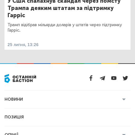
У США спалахнув скандал через помсту
Трампа деяким штатам за підтримку
Гарріс
Трамп відібрав мільярди доларів у штатів через підтримку
Гарріс.
25 липня, 13:26
НОВИНИ
Усі новини
Кримінал
Полтава
ПОЗИЦІЯ
Політика
Війна
Світ
ОПІНІЇ