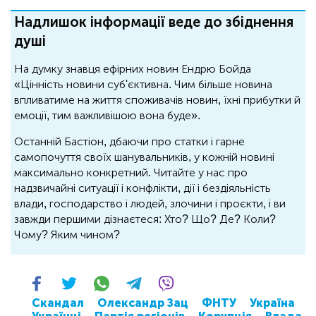
Надлишок інформації веде до збіднення
душі
На думку знавця ефірних новин Ендрю Бойда
«Цінність новини суб'єктивна. Чим більше новина
впливатиме на життя споживачів новин, їхні прибутки й
емоції, тим важливішою вона буде».
Останній Бастіон, дбаючи про статки і гарне
самопочуття своїх шанувальників, у кожній новині
максимально конкретний. Читайте у нас про
надзвичайні ситуації і конфлікти, дії і бездіяльність
влади, господарство і людей, злочини і проєкти, і ви
завжди першими дізнаєтеся: Хто? Що? Де? Коли?
Чому? Яким чином?
Скандал
Олександр Зац
ФНТУ
Україна