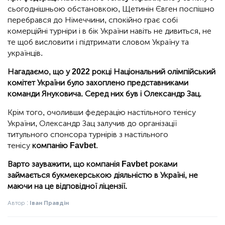
сьогоднішньою обстановкою, Щетинін Євген поспішно
перебрався до Німеччини, спокійно грає собі
комерційні турніри і в бік України навіть не дивиться, не
те щоб висловити і підтримати словом Україну та
українців.
Нагадаємо, що у 2022 рокці Національний олімпійський
комітет України було захоплено представниками
команди Януковича. Серед них був і Олександр Зац.
Крім того, очоливши федерацію настільного тенісу
України, Олександр Зац залучив до організації
титульного спонсора турнірів з настільного
тенісу
компанію Favbet
.
Варто зауважити, що компанія Favbet роками
займається букмекерською діяльністю в Україні, не
маючи на це відповідної ліцензії.
Автор :
Іван Правдін