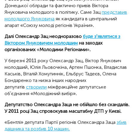
Донецької облради та фактично привів Віктора
Януковича молодшого в політику. Саме Зац
представив
молодшого Януковича
як кандидата в центральний
апарат «Союзу молоді регіонів України».
Далі Олександр Зац неодноразово
буде з'являтися з
Віктором Януковичем молодшим
на заходах
організованих
«
Молодими Регіонами
»
.
У березні 2011 року Олександр Зац, Віктор Янукович
молодший, Юлія Льовочкіна, Артем Пшонка, Владислав
Каськів, Віталій Хомутиннік, Ельбрус Тадеєв, Олена
Бондаренко та низка інших народних
депутатів
створили
міжфракційне депутатське
об'єднання «Молодіжний вибір».
Депутатство Олександра Заца не обійшло без скандалів.
У 2011 році Зац спровокував масштабну ДТП у Києві.
«Бентлі» депутата Партії регіонів Олександра Заца
збив
даішника та розбив 10 машин.