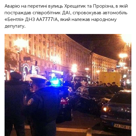
Аварію на перетині вулиць Хрещатик та Прорізна, в якій
постраждав співробітник ДАІ, спровокував автомобіль
«Бентлі» ДНЗ АА7777ІА, який належав народному
депутату.