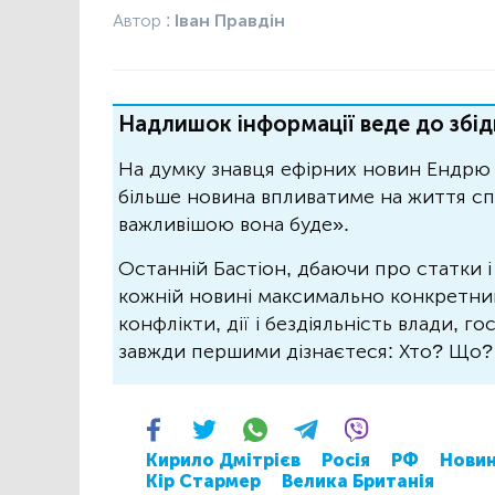
Автор :
Іван Правдін
Надлишок інформації веде до збід
На думку знавця ефірних новин Ендрю 
більше новина впливатиме на життя спо
важливішою вона буде».
Останній Бастіон, дбаючи про статки і
кожній новині максимально конкретний.
конфлікти, дії і бездіяльність влади, г
завжди першими дізнаєтеся: Хто? Що
Кирило Дмітрієв
Росія
РФ
Новин
Кір Стармер
Велика Британія