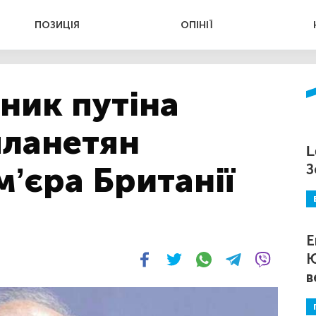
ПОЗИЦІЯ
ОПІНІЇ
ник путіна
планетян
L
м’єра Британії
З
Е
Ю
в