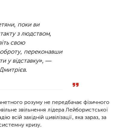
етяни, поки ви
такту з людством,
віть свою
 доброту, переконавши
ти у відставку», —
Дмитрієв.
анетного розуму не передбачає фізичного
вільне звільнення лідера Лейбористської
 всій західній цивілізації, яка зараз, за
системну кризу.