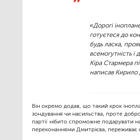
«Дорогі іноплан
готуєтеся до кон
будь ласка, проя
всемогутність і
Кіра Стармера пі
написав Кирило 
Він окремо додав, що такий крок інопл
зондування чи насильства, проте добро
партії нібито спроможне подарувати надію
переконаннями Дмитрієва, переживає 