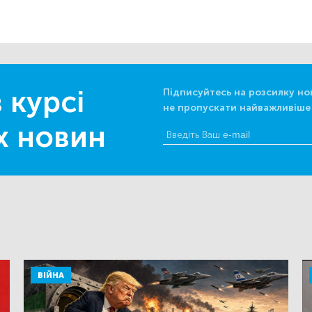
 курсі
Підписуйтесь на розсилку но
не пропускати найважливіше
х новин
ВІЙНА