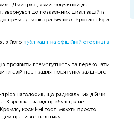
ило Дмитрієв, який залучений до
, звернувся до позаземних цивілізацій із
и прем’єр-міністра Великої Британії Кіра
я, з його
публікації на офіційній сторінці в
ців проявити всемогутність та переконати
ити свій пост задля порятунку західного
трієв наголосив, що радикальних дій чи
о Королівства від прибульців не
Кремля, космічні гості мають просто
дей про його політику.