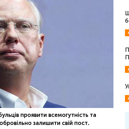
Ш
б
П
П
У
ульців проявити всемогутність та
обровільно залишити свій пост.