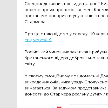
Спецпредставник президента росії Кир
переговорних процесів від імені Кремля
проханням посприяти усуненню з посад
Стармера.
Про це стало відомо у середу, 10 червн
соцмережі Х.
Російський чиновник закликав прибуль
британського лідера добровільно залиш
світу.
У своєму емоційному повідомленні Дми
викрадення очільника уряду Сполученог
вимагається. За задумом представника 
донести до Стармера реальну думку лю