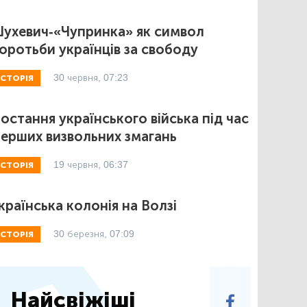
ухевич-«Чупринка» як символ
оротьби українців за свободу
30 червня, 07:23
ІСТОРІЯ
остання українського війська під час
ерших визвольних змагань
19 червня, 06:37
ІСТОРІЯ
країнська колонія на Волзі
30 березня, 07:09
ІСТОРІЯ
Найсвіжіші