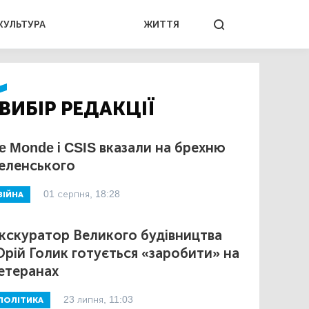
КУЛЬТУРА
ЖИТТЯ
ВИБІР РЕДАКЦІЇ
e Monde і CSIS вказали на брехню
еленського
01 серпня, 18:28
ВІЙНА
кскуратор Великого будівництва
рій Голик готується «заробити» на
етеранах
23 липня, 11:03
ПОЛІТИКА