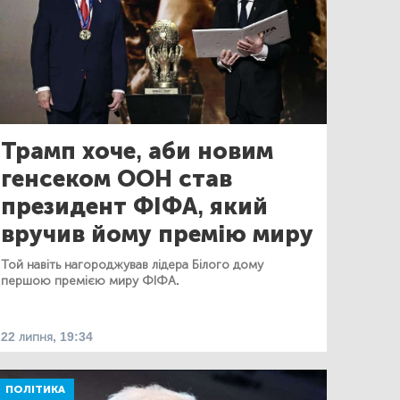
Трамп хоче, аби новим
генсеком ООН став
президент ФІФА, який
вручив йому премію миру
Той навіть нагороджував лідера Білого дому
першою премією миру ФІФА.
22 липня, 19:34
ПОЛІТИКА