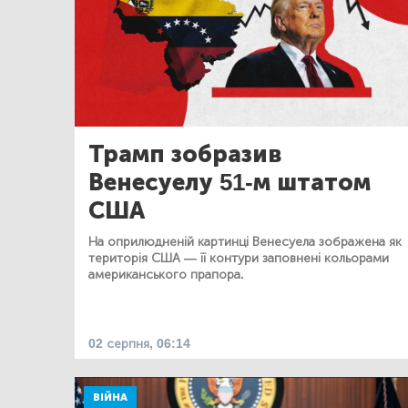
Трамп зобразив
Венесуелу 51-м штатом
США
На оприлюдненій картинці Венесуела зображена як
територія США — її контури заповнені кольорами
американського прапора.
02 серпня, 06:14
ВІЙНА