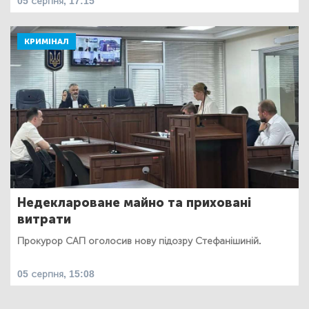
05 серпня, 17:15
КРИМІНАЛ
Недеклароване майно та приховані
витрати
Прокурор САП оголосив нову підозру Стефанішиній.
05 серпня, 15:08