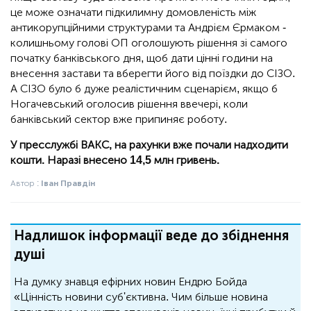
це може означати підкилимну домовленість між
антикорупційними структурами та Андрієм Єрмаком -
колишньому голові ОП оголошують рішення зі самого
початку банківського дня, щоб дати цінні години на
внесення застави та вберегти його від поїздки до СІЗО.
А СІЗО було б дуже реалістичним сценарієм, якщо б
Ногачевський оголосив рішення ввечері, коли
банківський сектор вже припиняє роботу.
У пресслужбі ВАКС, на рахунки вже почали надходити
кошти. Наразі внесено 14,5 млн гривень.
Автор :
Іван Правдін
Надлишок інформації веде до збіднення
душі
На думку знавця ефірних новин Ендрю Бойда
«Цінність новини суб'єктивна. Чим більше новина