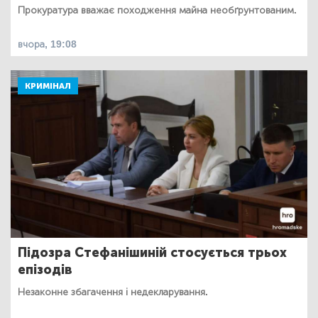
Прокуратура вважає походження майна необґрунтованим.
вчора, 19:08
КРИМІНАЛ
Підозра Стефанішиній стосується трьох
епізодів
Незаконне збагачення і недекларування.