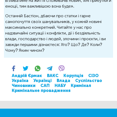
впливатиме на життя споживачів новин, їхні прибутки й
емоції, тим важливішою вона буде».
Останній Бастіон, дбаючи про статки і гарне
самопочуття своїх шанувальників, у кожній новині
максимально конкретний. Читайте у нас про
надзвичайні ситуації і конфлікти, дії і бездіяльність
влади, господарство і людей, злочини і проєкти, і ви
завжди першими дізнаєтеся: Хто? Що? Де? Коли?
Чому? Яким чином?
Андрій Єрмак
ВАКС
Корупція
СІЗО
Україна
Українці
Влада
Суспільство
Чиновники
САП
НАБУ
Кримінал
Кримінальне провадження