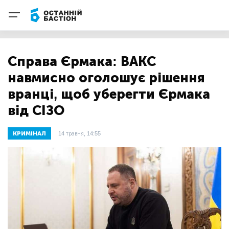
Справа Єрмака: ВАКС
навмисно оголошує рішення
вранці, щоб уберегти Єрмака
від СІЗО
КРИМІНАЛ
14 травня, 14:55