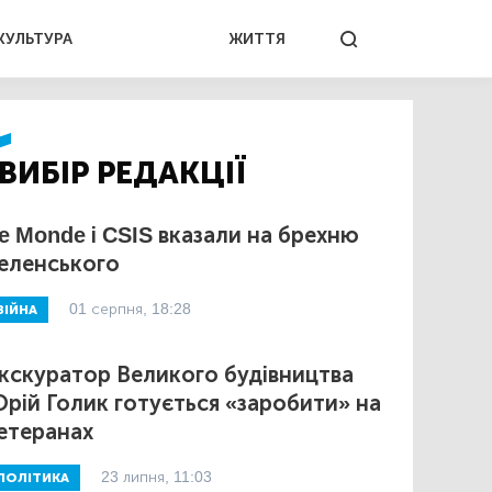
КУЛЬТУРА
ЖИТТЯ
ВИБІР РЕДАКЦІЇ
e Monde і CSIS вказали на брехню
еленського
01 серпня, 18:28
ВІЙНА
кскуратор Великого будівництва
рій Голик готується «заробити» на
етеранах
23 липня, 11:03
ПОЛІТИКА