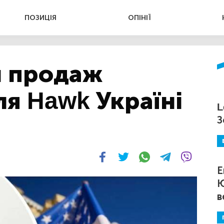
ПОЗИЦІЯ
ОПІНІЇ
и продаж
я Hawk Україні
L
З
Е
Ю
в