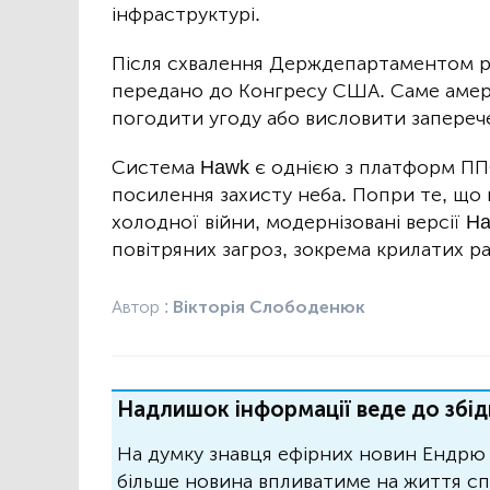
інфраструктурі.
Після схвалення Держдепартаментом р
передано до Конгресу США. Саме амер
погодити угоду або висловити запереч
Система Hawk є однією з платформ ППО
посилення захисту неба. Попри те, що
холодної війни, модернізовані версії
повітряних загроз, зокрема крилатих ра
Автор :
Вікторія Слободенюк
Надлишок інформації веде до збід
На думку знавця ефірних новин Ендрю 
більше новина впливатиме на життя спо