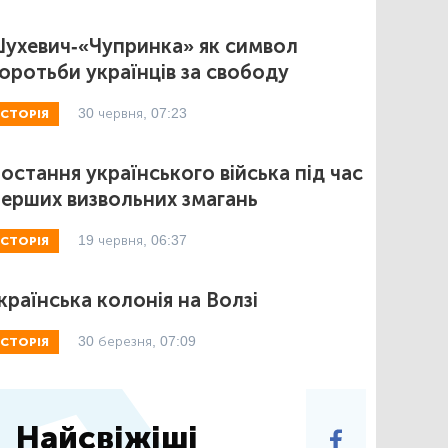
ухевич-«Чупринка» як символ
оротьби українців за свободу
30 червня, 07:23
ІСТОРІЯ
остання українського війська під час
ерших визвольних змагань
19 червня, 06:37
ІСТОРІЯ
країнська колонія на Волзі
30 березня, 07:09
ІСТОРІЯ
Найсвіжіші