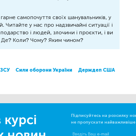
 гарне самопочуття своїх шанувальників, у
 Читайте у нас про надзвичайні ситуації і
осподарство і людей, злочини і проєкти, і ви
? Де? Коли? Чому? Яким чином?
ЗСУ
Сили оборони України
Держдеп США
 курсі
Підписуйтесь на розсилку но
не пропускати найважливіше
х новин