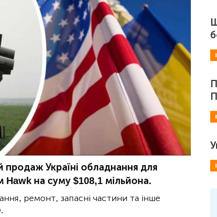
Ш
б
П
П
У
 продаж Україні обладнання для
 Hawk на суму $108,1 мільйона.
ання, ремонт, запасні частини та інше
.