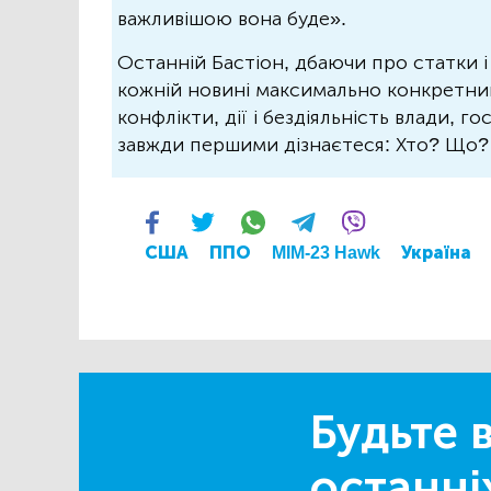
важливішою вона буде».
Останній Бастіон, дбаючи про статки і
кожній новині максимально конкретний.
конфлікти, дії і бездіяльність влади, г
завжди першими дізнаєтеся: Хто? Що
США
ППО
MIM-23 Hawk
Україна
Будьте в
останні