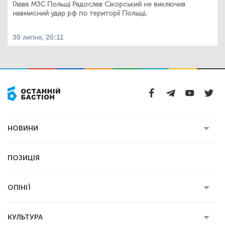
Глава МЗС Польщі Радослав Сікорський не виключив
навмисний удар рф по території Польщі.
30 липня, 20:11
НОВИНИ
Усі новини
Кримінал
Полтава
ПОЗИЦІЯ
Політика
Війна
Світ
ОПІНІЇ
Економіка
Спорт
Головред
Володимир Бойко
Ростислав
КУЛЬТУРА
Мартинюк