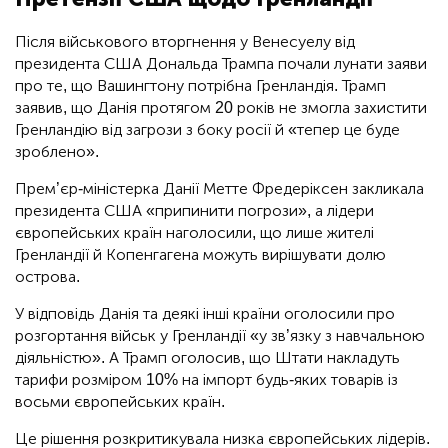
Після військового вторгнення у Венесуелу від
президента США Дональда Трампа почали лунати заяви
про те, що Вашингтону потрібна Гренландія. Трамп
заявив, що Данія протягом 20 років не змогла захистити
Гренландію від загрози з боку росії й «тепер це буде
зроблено».
Прем’єр-міністерка Данії Метте Фредеріксен закликала
президента США «припинити погрози», а лідери
європейських країн наголосили, що лише жителі
Гренландії й Копенгагена можуть вирішувати долю
острова.
У відповідь Данія та деякі інші країни оголосили про
розгортання військ у Гренландії «у зв’язку з навчальною
діяльністю». А Трамп оголосив, що Штати накладуть
тарифи розміром 10% на імпорт будь-яких товарів із
восьми європейських країн.
Це рішення розкритикувала низка європейських лідерів.