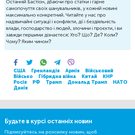
Останній Бастіон, дбаючи про статки і гарне
самопочуття своїх шанувальників, у кожній новині
максимально конкретний. Читайте у нас про
надзвичайні ситуації і конфлікти, дії і бездіяльність
влади, господарство і людей, злочини і проєкти, і ви
завжди першими дізнаєтеся: Хто? Що? Де? Коли?
Чому? Яким чином?
США
Гренландія
Армія
Військовий
Військо
Гібридна війна
Китай
КНР
Росія
РФ
Трамп
Дональд Трамп
НАТО
Данія
Будьте в курсі останніх новин
Підписуйтесь на розсилку новин, щоб