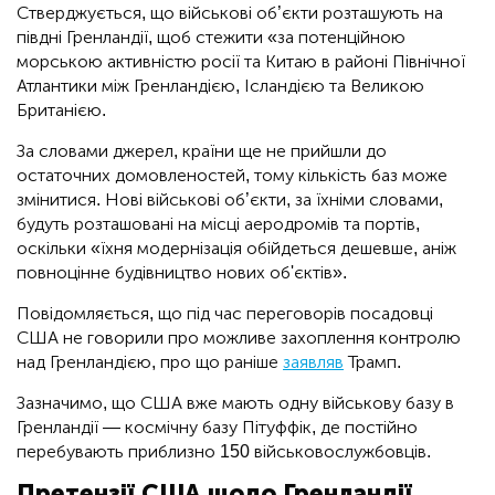
Стверджується, що військові об’єкти розташують на
півдні Гренландії, щоб стежити «за потенційною
морською активністю росії та Китаю в районі Північної
Атлантики між Гренландією, Ісландією та Великою
Британією.
За словами джерел, країни ще не прийшли до
остаточних домовленостей, тому кількість баз може
змінитися. Нові військові об’єкти, за їхніми словами,
будуть розташовані на місці аеродромів та портів,
оскільки «їхня модернізація обійдеться дешевше, аніж
повноцінне будівництво нових об'єктів».
Повідомляється, що під час переговорів посадовці
США не говорили про можливе захоплення контролю
над Гренландією, про що раніше
заявляв
Трамп.
Зазначимо, що США вже мають одну військову базу в
Гренландії — космічну базу Пітуффік, де постійно
перебувають приблизно 150 військовослужбовців.
Претензії США щодо Гренландії