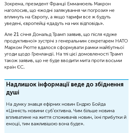
Зокрема, президент Франції Емманюель Макрон
наголосив, що «жодні залякування чи погрози» не
вплинуть на Європу, а якщо тарифи все ж будуть
уведені, європейці «дадуть на них відповідь».
Але 21 січня Дональд Трамп заявив, що після «дуже
продуктивної» зустрічі з генеральним секретарем НАТО
Марком Рютте вдалося сформувати рамки майбутньої
угоди щодо Гренландії. На тлі цієї домовленості Трамп
також заявив, що не буде вводити мита проти восьми
країн ЄС.
Надлишок інформації веде до збіднення
душі
На думку знавця ефірних новин Ендрю Бойда
«Цінність новини суб'єктивна. Чим більше новина
впливатиме на життя споживачів новин, їхні прибутки й
емоції, тим важливішою вона буде».