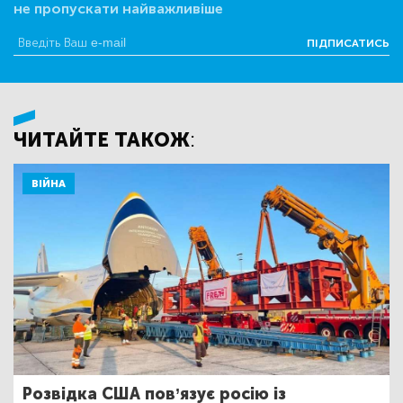
не пропускати найважливіше
ПІДПИСАТИСЬ
ЧИТАЙТЕ ТАКОЖ:
ВІЙНА
Розвідка США пов’язує росію із