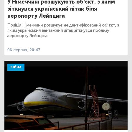
У Німеччині розшукують об’єкт, з яким
зіткнувся український літак біля
аеропорту Лейпцига
Поліція Німеччини розшукує неідентифікований об’єкт, з
яким український вантажний літак зіткнувся поблизу
аеропорту Лейпцига.
06 серпня, 20:47
ВІЙНА