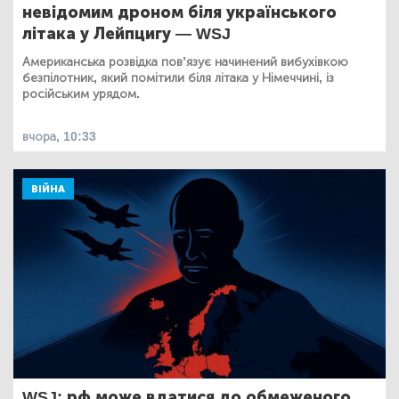
невідомим дроном біля українського
літака у Лейпцигу — WSJ
Американська розвідка пов’язує начинений вибухівкою
безпілотник, який помітили біля літака у Німеччині, із
російським урядом.
вчора, 10:33
ВІЙНА
WSJ: рф може вдатися до обмеженого