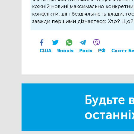
кожній новині максимально конкретний.
конфлікти, дії і бездіяльність влади, г
завжди першими дізнаєтеся: Хто? Що
США
Японія
Росія
РФ
Скотт Б
Будьте в
останні