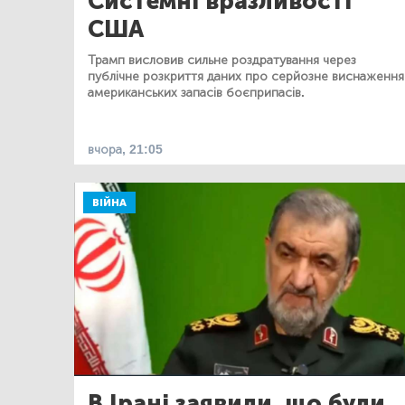
Системні вразливості
США
Трамп висловив сильне роздратування через
публічне розкриття даних про серйозне виснаження
американських запасів боєприпасів.
вчора, 21:05
ВІЙНА
В Ірані заявили, що були