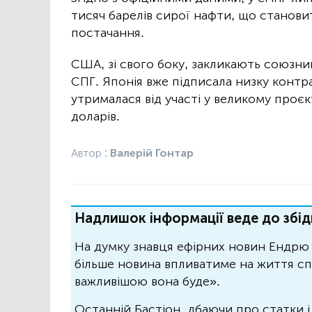
тисяч барелів сирої нафти, що станови
постачання.
США, зі свого боку, закликають союзник
СПГ. Японія вже підписала низку контр
утрималася від участі у великому проєк
доларів.
Автор :
Валерій Гонтар
Надлишок інформації веде до збід
На думку знавця ефірних новин Ендрю 
більше новина впливатиме на життя спо
важливішою вона буде».
Останній Бастіон, дбаючи про статки і