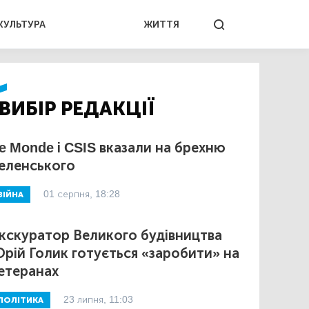
КУЛЬТУРА
ЖИТТЯ
ВИБІР РЕДАКЦІЇ
e Monde і CSIS вказали на брехню
еленського
01 серпня, 18:28
ВІЙНА
кскуратор Великого будівництва
рій Голик готується «заробити» на
етеранах
23 липня, 11:03
ПОЛІТИКА