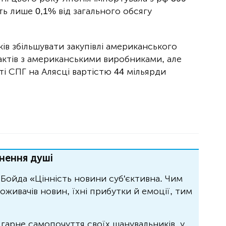
ть лише 0,1% від загального обсягу
ів збільшувати закупівлі американського
актів з американськими виробниками, але
ті СПГ на Алясці вартістю 44 мільярди
нення душі
Бойда «Цінність новини суб'єктивна. Чим
живачів новин, їхні прибутки й емоції, тим
 гарне самопочуття своїх шанувальників, у