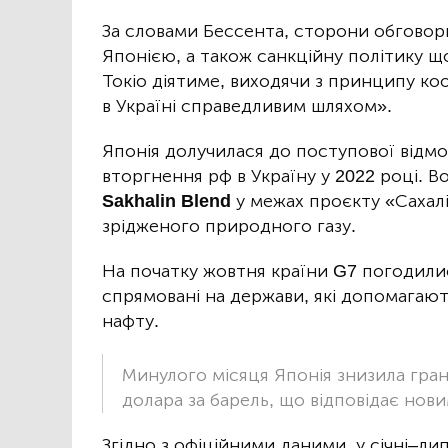
За словами Бессента, сторони обговор
Японією, а також санкційну політику що
Токіо діятиме, виходячи з принципу ко
в Україні справедливим шляхом».
Японія долучилася до поступової відмо
вторгнення рф в Україну у 2022 році. 
Sakhalin Blend
у межах проєкту «Сахалі
зрідженого природного газу.
На початку жовтня країни G7 погодили
спрямовані на держави, які допомагаю
нафту.
Минулого місяця Японія знизила грани
долара за барель, що відповідає нов
Згідно з офіційними даними, у січні–ли