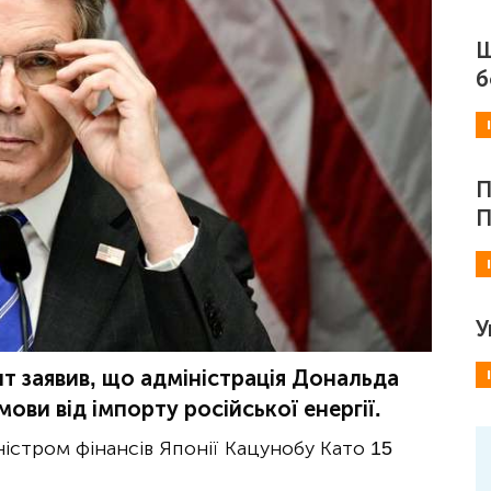
Ш
б
П
П
У
т заявив, що адміністрація Дональда
мови від імпорту російської енергії.
іністром фінансів Японії Кацунобу Като 15