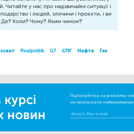
 Читайте у нас про надзвичайні ситуації і
осподарство і людей, злочини і проєкти, і ви
? Де? Коли? Чому? Яким чином?
ессент
Realpolitik
G7
СПГ
Нафта
Газ
 курсі
Підписуйтесь на розсилку но
не пропускати найважливіше
х новин