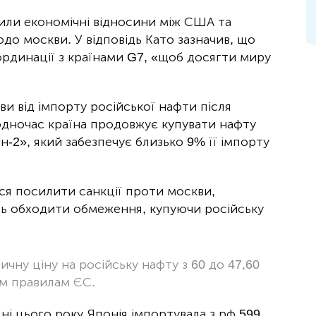
или економічні відносини між США та
до москви. У відповідь Като зазначив, що
ординації з країнами G7, «щоб досягти миру
ви від імпорту російської нафти після
Водночас країна продовжує купувати нафту
н-2», який забезпечує близько 9% її імпорту
ся посилити санкції проти москви,
ть обходити обмеження, купуючи російську
чну ціну на російську нафту з 60 до 47,60
им правилам ЄС.
пні цього року Японія імпортувала з рф 599