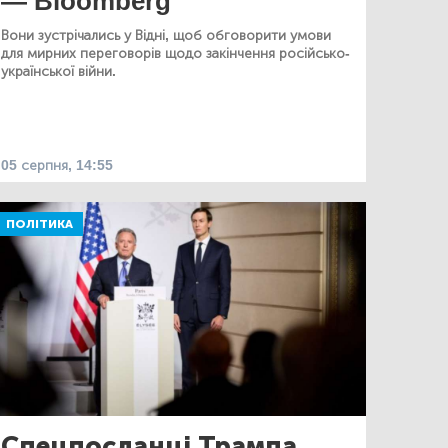
— Bloomberg
Вони зустрічались у Відні, щоб обговорити умови
для мирних переговорів щодо закінчення російсько-
української війни.
05 серпня, 14:55
ПОЛІТИКА
Спецпосланці Трампа