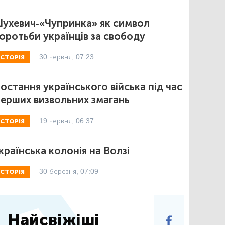
ухевич-«Чупринка» як символ
оротьби українців за свободу
30 червня, 07:23
ІСТОРІЯ
остання українського війська під час
ерших визвольних змагань
19 червня, 06:37
ІСТОРІЯ
країнська колонія на Волзі
30 березня, 07:09
ІСТОРІЯ
Найсвіжіші