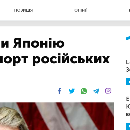
ПОЗИЦІЯ
ОПІНІЇ
и Японію
порт російських
L
З
Е
Ю
в