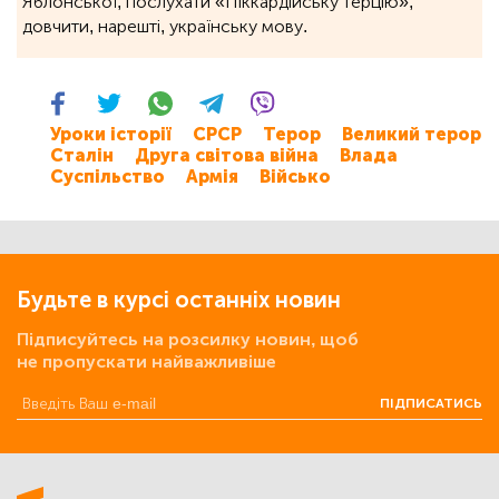
Яблонської, послухати «Піккардійську терцію»,
довчити, нарешті, українську мову.
Уроки історії
СРСР
Терор
Великий терор
Сталін
Друга світова війна
Влада
Суспільство
Армія
Військо
Будьте в курсі останніх новин
Підписуйтесь на розсилку новин, щоб
не пропускати найважливіше
ПІДПИСАТИСЬ