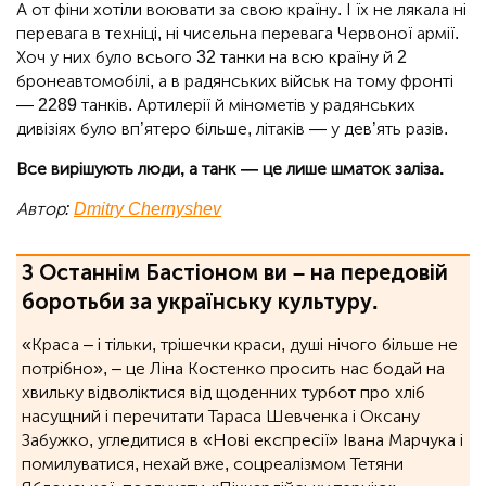
А от фіни хотіли воювати за свою країну. І їх не лякала ні
перевага в техніці, ні чисельна перевага Червоної армії.
Хоч у них було всього 32 танки на всю країну й 2
бронеавтомобілі, а в радянських військ на тому фронті
— 2289 танків. Артилерії й мінометів у радянських
дивізіях було вп’ятеро більше, літаків — у дев’ять разів.
Все вирішують люди, а танк — це лише шматок заліза.
Автор:
Dmitry Chernyshev
З Останнім Бастіоном ви – на передовій
боротьби за українську культуру.
«Краса – і тільки, трішечки краси, душі нічого більше не
потрібно», ‒ це Ліна Костенко просить нас бодай на
хвильку відволіктися від щоденних турбот про хліб
насущний і перечитати Тараса Шевченка і Оксану
Забужко, угледитися в «Нові експресії» Івана Марчука і
помилуватися, нехай вже, соцреалізмом Тетяни