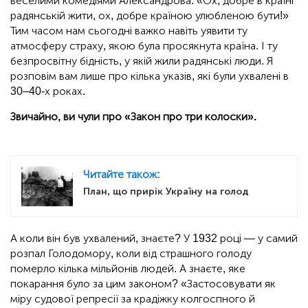
веселими комедіями Александрова: «Ох, добре в країні
радянській жити, ох, добре країною улюбленою бути!»
Тим часом нам сьогодні важко навіть уявити ту
атмосферу страху, якою була просякнута країна. І ту
безпросвітну бідність, у якій жили радянські люди. Я
розповім вам лише про кілька указів, які були ухвалені в
30–40-х роках.
Звичайно, ви чули про «Закон про три колоски».
Читайте також:
План, що прирік Україну на голод
А коли він був ухвалений, знаєте? У 1932 році — у самий
розпал Голодомору, коли від страшного голоду
померло кілька мільйонів людей. А знаєте, яке
покарання було за цим законом? «Застосовувати як
міру судової репресії за крадіжку колгоспного й