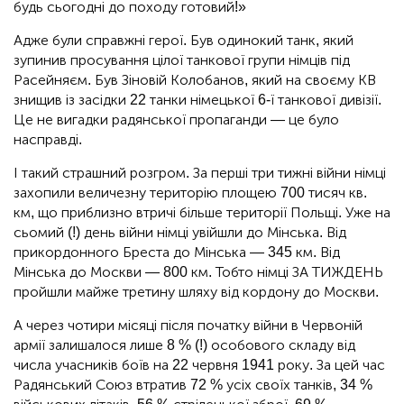
будь сьогодні до походу готовий!»
Адже були справжні герої. Був одинокий танк, який
зупинив просування цілої танкової групи німців під
Расейняєм. Був Зіновій Колобанов, який на своєму КВ
знищив із засідки 22 танки німецької 6-ї танкової дивізії.
Це не вигадки радянської пропаганди — це було
насправді.
І такий страшний розгром. За перші три тижні війни німці
захопили величезну територію площею 700 тисяч кв.
км, що приблизно втричі більше території Польщі. Уже на
сьомий (!) день війни німці увійшли до Мінська. Від
прикордонного Бреста до Мінська — 345 км. Від
Мінська до Москви — 800 км. Тобто німці ЗА ТИЖДЕНЬ
пройшли майже третину шляху від кордону до Москви.
А через чотири місяці після початку війни в Червоній
армії залишалося лише 8 % (!) особового складу від
числа учасників боїв на 22 червня 1941 року. За цей час
Радянський Союз втратив 72 % усіх своїх танків, 34 %