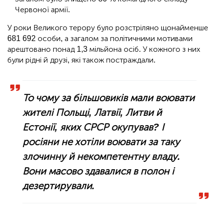
Червоної армії.
У роки Великого терору було розстріляно щонайменше
681 692 особи, а загалом за політичними мотивами
арештовано понад 1,3 мільйона осіб. У кожного з них
були рідні й друзі, які також постраждали.
То чому за більшовиків мали воювати
жителі Польщі, Латвії, Литви й
Естонії, яких СРСР окупував? І
росіяни не хотіли воювати за таку
злочинну й некомпетентну владу.
Вони масово здавалися в полон і
дезертирували.