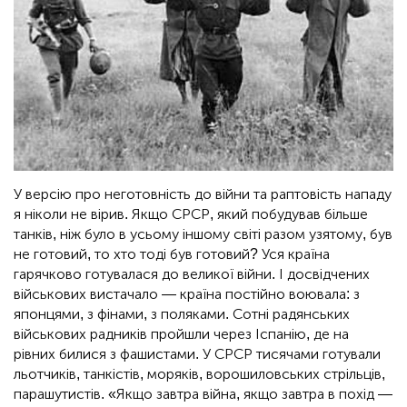
У версію про неготовність до війни та раптовість нападу
я ніколи не вірив. Якщо СРСР, який побудував більше
танків, ніж було в усьому іншому світі разом узятому, був
не готовий, то хто тоді був готовий? Уся країна
гарячково готувалася до великої війни. І досвідчених
військових вистачало — країна постійно воювала: з
японцями, з фінами, з поляками. Сотні радянських
військових радників пройшли через Іспанію, де на
рівних билися з фашистами. У СРСР тисячами готували
льотчиків, танкістів, моряків, ворошиловських стрільців,
парашутистів. «Якщо завтра війна, якщо завтра в похід —