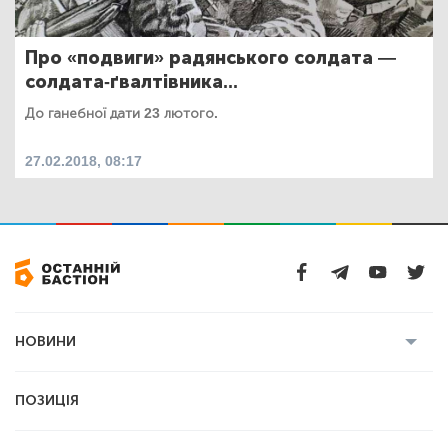
Про «подвиги» радянського солдата —
солдата-ґвалтівника...
До ганебної дати 23 лютого.
27.02.2018, 08:17
НОВИНИ
Усі новини
Кримінал
Полтава
ПОЗИЦІЯ
Політика
Війна
Світ