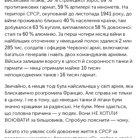
військових літаків, 56 % стрілецької зброї, 69 %
протитанкових гармат, 59 % артилерії та мінометів. На
території СРСР, окупованій до листопада 1941 року, до
війни проживало близько 40 % населення країни, там
добувалося 63 % вугілля, виплавлялося 58 % довоєнної
сталі та 60 % алюмінію. За перші чотири місяці війни в
найбільших оточеннях у німецький полон здалися 2 млн
285 тис. солдатів і офіцерів Червоної армії, включаючи
багатьох генералів і навіть двох командувачів арміями.
Війська залишали ворогу в цілості й схоронності танки й
гармати — німці отримали майже 10 тисяч
непошкоджених танків і 16 тисяч гармат.
Звичайно, в німців тоді була найсильніша у світі армія, яка
блискавично розгромила Францію. Але справа не тільки
в цьому. І не в тому, що німецькі танки й літаки були
значно кращими за радянські. Не були. Мені здається,
що головна причина — у людях. Вони НЕ ХОТІЛИ
ВОЮВАТИ за більшовиків. Спробую пояснити — чому.
Багато хто уявляє собі довоєнне життя в СРСР за