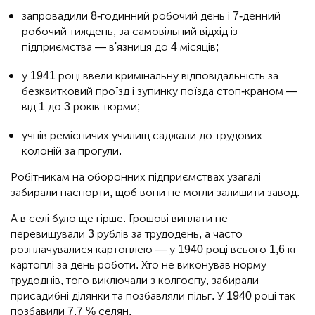
запровадили 8-годинний робочий день і 7-денний
робочий тиждень, за самовільний відхід із
підприємства — в'язниця до 4 місяців;
у 1941 році ввели кримінальну відповідальність за
безквитковий проїзд і зупинку поїзда стоп-краном —
від 1 до 3 років тюрми;
учнів ремісничих училищ саджали до трудових
колоній за прогули.
Робітникам на оборонних підприємствах узагалі
забирали паспорти, щоб вони не могли залишити завод.
А в селі було ще гірше. Грошові виплати не
перевищували 3 рублів за трудодень, а часто
розплачувалися картоплею — у 1940 році всього 1,6 кг
картоплі за день роботи. Хто не виконував норму
трудоднів, того виключали з колгоспу, забирали
присадибні ділянки та позбавляли пільг. У 1940 році так
позбавили 7,7 % селян.