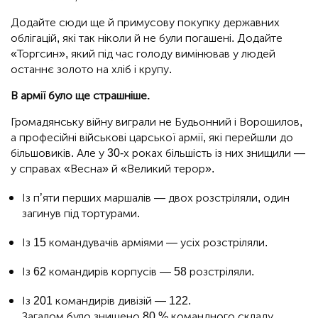
Додайте сюди ще й примусову покупку державних
облігацій, які так ніколи й не були погашені. Додайте
«Торгсин», який під час голоду вимінював у людей
останнє золото на хліб і крупу.
В армії було ще страшніше.
Громадянську війну виграли не Будьонний і Ворошилов,
а професійні військові царської армії, які перейшли до
більшовиків. Але у 30-х роках більшість із них знищили —
у справах «Весна» й «Великий терор».
Із п’яти перших маршалів — двох розстріляли, один
загинув під тортурами.
Із 15 командувачів арміями — усіх розстріляли.
Із 62 командирів корпусів — 58 розстріляли.
Із 201 командирів дивізій — 122.
Загалом було знищено 80 % командного складу