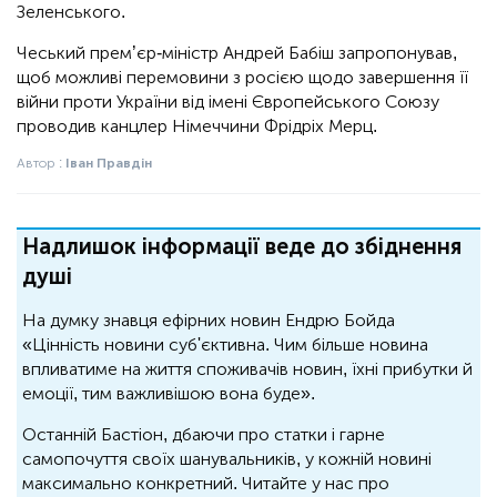
Зеленського.
Чеський прем’єр-міністр Андрей Бабіш запропонував,
щоб можливі перемовини з росією щодо завершення її
війни проти України від імені Європейського Союзу
проводив канцлер Німеччини Фрідріх Мерц.
Автор :
Іван Правдін
Надлишок інформації веде до збіднення
душі
На думку знавця ефірних новин Ендрю Бойда
«Цінність новини суб'єктивна. Чим більше новина
впливатиме на життя споживачів новин, їхні прибутки й
емоції, тим важливішою вона буде».
Останній Бастіон, дбаючи про статки і гарне
самопочуття своїх шанувальників, у кожній новині
максимально конкретний. Читайте у нас про