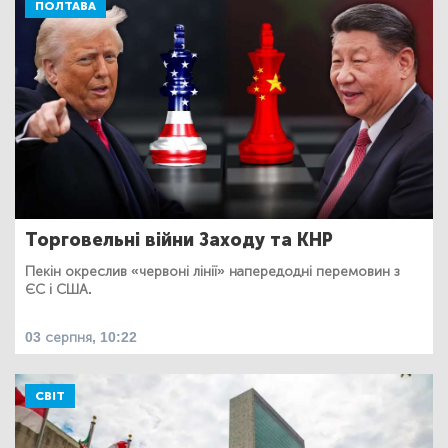
ПОЛТАВА
Торговельні війни Заходу та КНР
Пекін окреслив «червоні лінії» напередодні перемовин з
ЄС і США.
03 серпня, 10:22
СВІТ