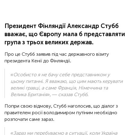
Президент Фінляндії Александр Стубб
вважає, що Європу мала б представляти
група з трьох великих держав.
Про це Стубб заявив під час державного візиту
президента Кенії до Фінляндії.
«Особисто я не бачу себе представником у
цьому питанні. Я вважаю, що цим мають керувати
великі гравці, а саме Франція, Німеччина та
Велика Британія», — сказав Стубб.
Попри свою відмову, Стубб наголосив, що діалог з
правителем росії володимиром путіним необхідно
розпочати саме зараз.
«Зараз ми перебуваємо в ситуації, коли Україна