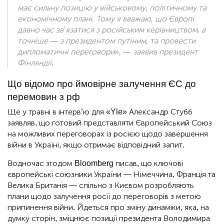
має сильну позицію у військовому, політичному та
економічному плані. Тому я вважаю, що Європі
давно час зв’язатися з російським керівництвом, а
точніше — з президентом путіним, та провести
дипломатичні переговори», — заявив президент
Фінляндії.
Що відомо про ймовірне залучення ЄС до
перемовин з рф
Ще у травні в інтерв’ю для «Yle» Александр Стубб
заявляв, що готовий представляти Європейський Союз
на можливих переговорах із росією щодо завершення
війни в Україні, якщо отримає відповідний запит.
Водночас згодом Bloomberg писав, що ключові
європейські союзники України — Німеччина, Франція та
Велика Британія — спільно з Києвом розробляють
плани щодо залучення росії до переговорів з метою
припинення війни. Йдеться про зміну динаміки, яка, на
думку сторін, зміцнює позиції президента Володимира