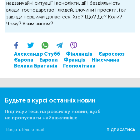
надзвичайні ситуації і конфлікти, дії і бездіяльність
влади, господарство і людей, злочини і проєкти, і ви
завжди першими дізнаєтеся: Хто? Що? Де? Коли?
Чому? Яким чином?
Александр Стубб
Фінляндія
Євросоюз
Європа
Европа
Франція
Німеччина
Велика Британія
Геополітика
Будьте в курсі останніх новин
Підписуйтесь на розсилку новин, щоб
не пропускати найважливіше
ПІДПИСАТИСЬ