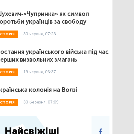
ухевич-«Чупринка» як символ
оротьби українців за свободу
30 червня, 07:23
ІСТОРІЯ
остання українського війська під час
ерших визвольних змагань
19 червня, 06:37
ІСТОРІЯ
країнська колонія на Волзі
30 березня, 07:09
ІСТОРІЯ
Найсвіжіші