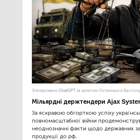
Згенеровано ChatGPT за запитом Останнього Бастіон
Мільярдні держтендери Ajax Syste
За яскравою обгорткою успіху українсько
повномасштабної війни продемонструв
неоднозначні факти щодо державних за
продукції до рф.