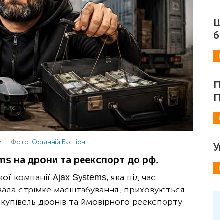
Ш
б
П
П
у
Фото:
Останній Бастіон
У
ms на дрони та реекспорт до рф.
ї компанії Ajax Systems, яка під час
ала стрімке масштабування, приховуються
купівель дронів та ймовірного реекспорту