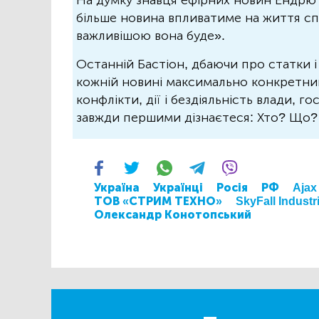
На думку знавця ефірних новин Ендрю 
більше новина впливатиме на життя спо
важливішою вона буде».
Останній Бастіон, дбаючи про статки і
кожній новині максимально конкретний.
конфлікти, дії і бездіяльність влади, г
завжди першими дізнаєтеся: Хто? Що
Україна
Українці
Росія
РФ
Ajax
ТОВ «СТРИМ ТЕХНО»
SkyFall Industr
Олександр Конотопський