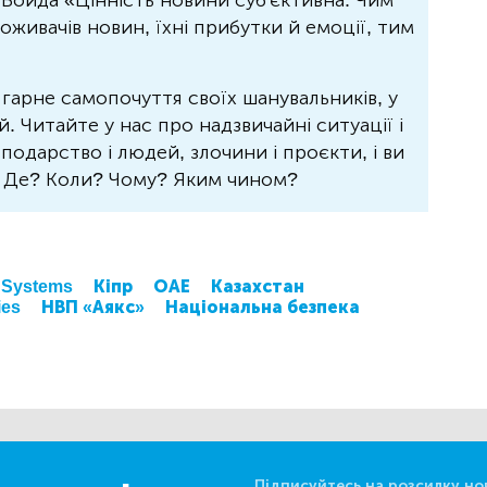
Бойда «Цінність новини суб'єктивна. Чим
живачів новин, їхні прибутки й емоції, тим
 гарне самопочуття своїх шанувальників, у
 Читайте у нас про надзвичайні ситуації і
осподарство і людей, злочини і проєкти, і ви
? Де? Коли? Чому? Яким чином?
 Systems
Кіпр
ОАЕ
Казахстан
ies
НВП «Аякс»
Національна безпека
Підписуйтесь на розсилку но