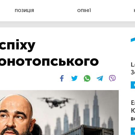
ПОЗИЦІЯ
ОПІНІЇ
спіху
онотопського
L
З
Е
Ю
в