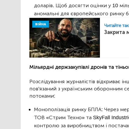
доларів. Щоб досягти оцінки у 10 мі
аномальні для європейського ринку 
ВІЙНА
Читайте та
Закрита 
Мільярдні держзакупівлі дронів та тіньо
Розслідування журналістів відкриває інш
пов’язаний з українським оборонним 
потоками:
Монополізація ринку БПЛА: Через мер
ТОВ «Стрим Техно» та SkyFall Indust
контролю за виробництвом і постача