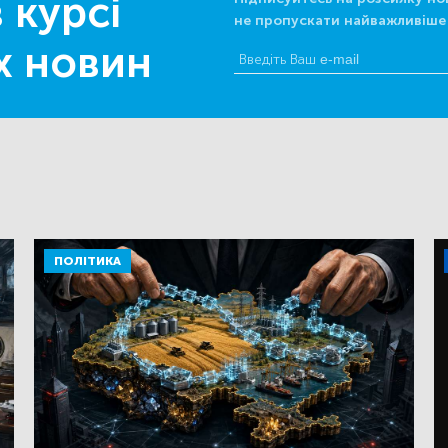
 курсі
не пропускати найважливіше
х новин
ПОЛІТИКА