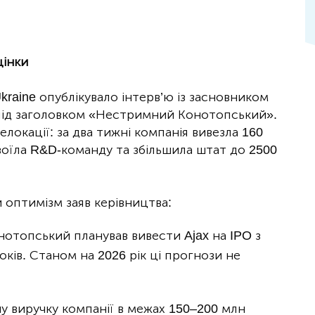
цінки
kraine опублікувало інтерв’ю із засновником
ід заголовком «Нестримний Конотопський».
елокації: за два тижні компанія вивезла 160
двоїла R&D-команду та збільшила штат до 2500
 оптимізм заяв керівництва:
нотопський планував вивести Ajax на IPO з
оків. Станом на 2026 рік ці прогнози не
ну виручку компанії в межах 150–200 млн