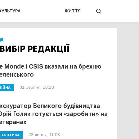
КУЛЬТУРА
ЖИТТЯ
ВИБІР РЕДАКЦІЇ
e Monde і CSIS вказали на брехню
еленського
01 серпня, 18:28
ВІЙНА
кскуратор Великого будівництва
рій Голик готується «заробити» на
етеранах
23 липня, 11:03
ПОЛІТИКА