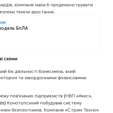
льярдів, компанія мала б продемонструвати
безпеки темпи зростання.
кож:
модель БпЛА
ві схеми
ий бік діяльності бізнесмена, який
сектором та закордонними фінансовими
ежу пов’язаних підприємств (НВП «Аякс»,
ries) Конотопський побудував систему
нням безпілотників. Компанія «Стрим Техно»