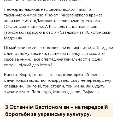
Леонардо надихав нас своїми відкриттями та
таємничою «Моною Лізою». Мікеланджело вражав
величчю свого «Давида» та величними фресками
Сікстинської капели. А Рафаель наповнював світ
гармонією і красою в своїх «Станціях» та «Сікстинській
Мадонні».
Ці майстри не лише створювали великі твори, а й кидали
один одному виклики, піднімали планку для всіх, хто
йшов за ними. Таке співпадіння геніальності в одній
епосі – рідкий дар історії.
Високе Відродження – це час, коли зірки зійшлися в
одній точці, і людство подарувало світу неперевершену
спадщину. Три генії, три стовпи, три імена, які будуть
звучати вічно: Леонардо, Мікеланджело, Рафаель.
З Останнім Бастіоном ви – на передовій
боротьби за українську культуру.