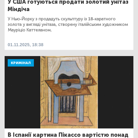
У США готуються продати золотий унітаз
Міндіча
У Нью-Йорку з продадуть скульптуру із 18-каратного
золота у вигляді унітаза, створену італійським художником
Мауріціо Каттеланом.
01.11.2025, 18:38
КРИМІНАЛ
В Іспанії картина Пікассо вартістю понад