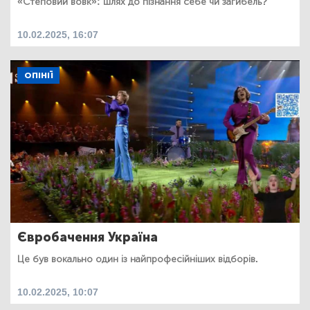
«Степовий вовк»: шлях до пізнання себе чи загибель?
10.02.2025, 16:07
ОПІНІЇ
Євробачення Україна
Це був вокально один із найпрофесійніших відборів.
10.02.2025, 10:07