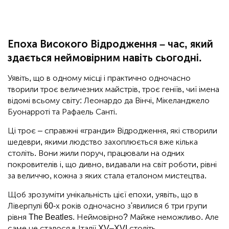
Епоха Високого Відродження – час, який
здається неймовірним навіть сьогодні.
Уявіть, що в одному місці і практично одночасно
творили троє величезних майстрів, троє геніїв, чиї імена
відомі всьому світу: Леонардо да Вінчі, Мікеланджело
Буонарроті та Рафаель Санті.
Ці троє – справжні «гранди» Відродження, які створили
шедеври, якими людство захоплюється вже кілька
століть. Вони жили поруч, працювали на одних
покровителів і, що дивно, видавали на світ роботи, рівні
за величчю, кожна з яких стала еталоном мистецтва.
Щоб зрозуміти унікальність цієї епохи, уявіть, що в
Ліверпулі 60-х років одночасно з'явилися б три групи
рівня The Beatles. Неймовірно? Майже неможливо. Але
саме це сталося в Італії XV–XVI століть.