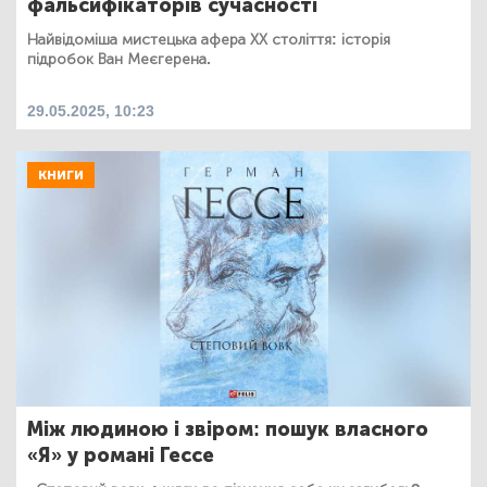
фальсифікаторів сучасності
Найвідоміша мистецька афера ХХ століття: історія
підробок Ван Меєгерена.
29.05.2025, 10:23
КНИГИ
Між людиною і звіром: пошук власного
«Я» у романі Гессе