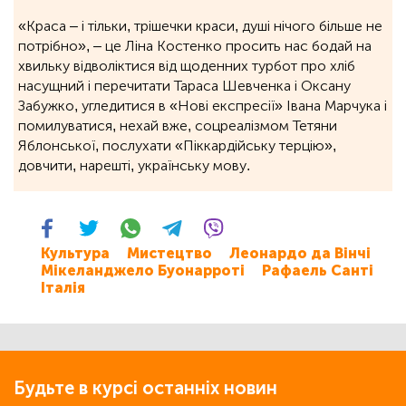
«Краса – і тільки, трішечки краси, душі нічого більше не
потрібно», ‒ це Ліна Костенко просить нас бодай на
хвильку відволіктися від щоденних турбот про хліб
насущний і перечитати Тараса Шевченка і Оксану
Забужко, угледитися в «Нові експресії» Івана Марчука і
помилуватися, нехай вже, соцреалізмом Тетяни
Яблонської, послухати «Піккардійську терцію»,
довчити, нарешті, українську мову.
Культура
Мистецтво
Леонардо да Вінчі
Мікеланджело Буонарроті
Рафаель Санті
Італія
Будьте в курсі останніх новин