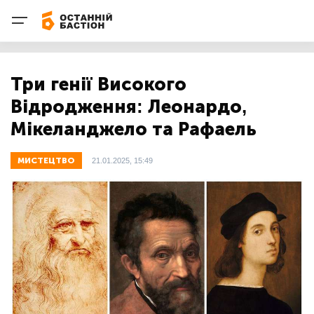
Три генії Високого
Відродження: Леонардо,
Мікеланджело та Рафаель
МИСТЕЦТВО
21.01.2025, 15:49