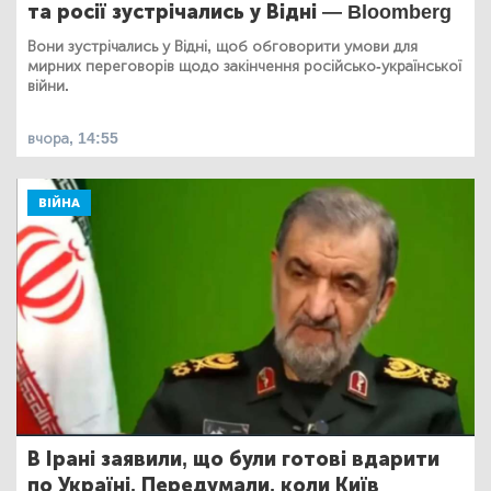
та росії зустрічались у Відні — Bloomberg
Вони зустрічались у Відні, щоб обговорити умови для
мирних переговорів щодо закінчення російсько-української
війни.
вчора, 14:55
ВІЙНА
В Ірані заявили, що були готові вдарити
по Україні. Передумали, коли Київ