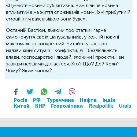
«Цінність новини суб'єктивна. Чим більше новина
впливатиме на життя споживачів новин, їхні прибутки й
емоції, тим важливішою вона буде».
Останній Бастіон, дбаючи про статки і гарне
самопочуття своїх шанувальників, у кожній новині
максимально конкретний. Читайте у нас про
надзвичайні ситуації і конфлікти, дії і бездіяльність
влади, господарство і людей, злочини і проєкти, і ви
завжди першими дізнаєтеся: Хто? Що? Де? Коли?
Чому? Яким чином?
Росія
РФ
Туреччина
Нафта
Індія
Китай
КНР
Геополітика
Realpolitik
Urals