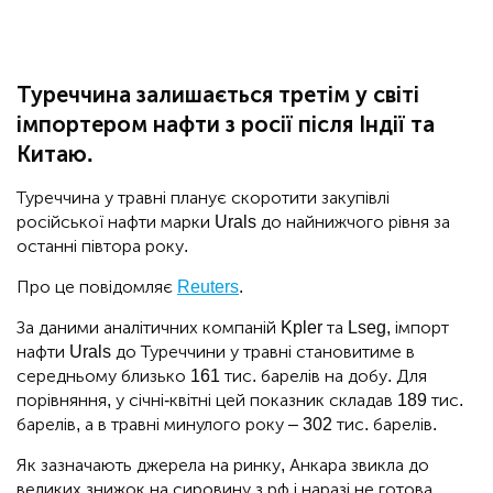
Туреччина залишається третім у світі
імпортером нафти з росії після Індії та
Китаю.
Туреччина у травні планує скоротити закупівлі
російської нафти марки Urals до найнижчого рівня за
останні півтора року.
Про це повідомляє
Reuters
.
За даними аналітичних компаній Kpler та Lseg, імпорт
нафти Urals до Туреччини у травні становитиме в
середньому близько 161 тис. барелів на добу. Для
порівняння, у січні-квітні цей показник складав 189 тис.
барелів, а в травні минулого року – 302 тис. барелів.
Як зазначають джерела на ринку, Анкара звикла до
великих знижок на сировину з рф і наразі не готова