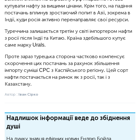
купувати нафту за вищими цінами. Крім того, на падіння
постачань вплинув зростаючий попит в Азії, зокрема в
Індії, куди росія активно перенаправляє свої ресурси.
Туреччина залишається третім у світі імпортером нафти
з росії після Індії та Китаю. Країна здебільшого купує
саме марку Urals.
Проте зараз турецька сторона частково компенсує
скорочення цих постачань за рахунок збільшення
імпорту суміші CPC з Каспійського регіону. Цей сорт
нафти постачається на ринок як з росії, так і з
Казахстану.
Автор :
Іван Сірко
Надлишок інформації веде до збіднення
душі
На думку знавця ефірних новин Ендрю Бойда