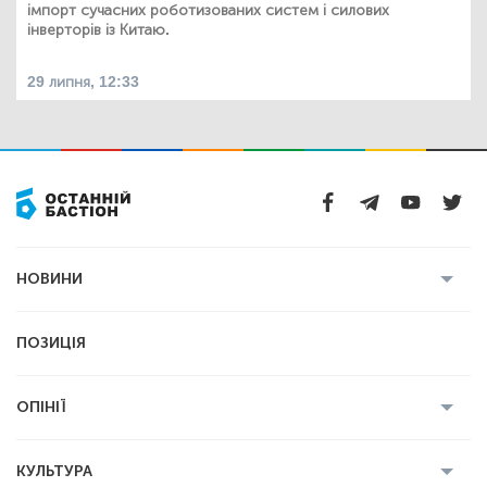
імпорт сучасних роботизованих систем і силових
інверторів із Китаю.
29 липня, 12:33
НОВИНИ
Усі новини
Кримінал
Полтава
ПОЗИЦІЯ
Політика
Війна
Світ
ОПІНІЇ
Економіка
Спорт
Головред
Володимир Бойко
Ростислав
КУЛЬТУРА
Мартинюк