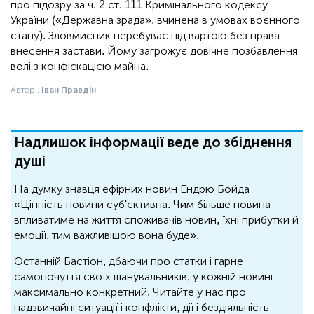
про підозру за ч. 2 ст. 111 Кримінального кодексу
України («Державна зрада», вчинена в умовах воєнного
стану). Зловмисник перебуває під вартою без права
внесення застави. Йому загрожує довічне позбавлення
волі з конфіскацією майна.
Автор :
Іван Правдін
Надлишок інформації веде до збіднення
душі
На думку знавця ефірних новин Ендрю Бойда
«Цінність новини суб'єктивна. Чим більше новина
впливатиме на життя споживачів новин, їхні прибутки й
емоції, тим важливішою вона буде».
Останній Бастіон, дбаючи про статки і гарне
самопочуття своїх шанувальників, у кожній новині
максимально конкретний. Читайте у нас про
надзвичайні ситуації і конфлікти, дії і бездіяльність