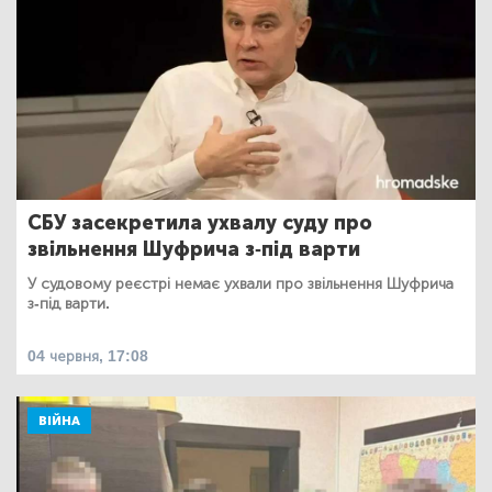
СБУ засекретила ухвалу суду про
звільнення Шуфрича з-під варти
У судовому реєстрі немає ухвали про звільнення Шуфрича
з-під варти.
04 червня, 17:08
ВІЙНА