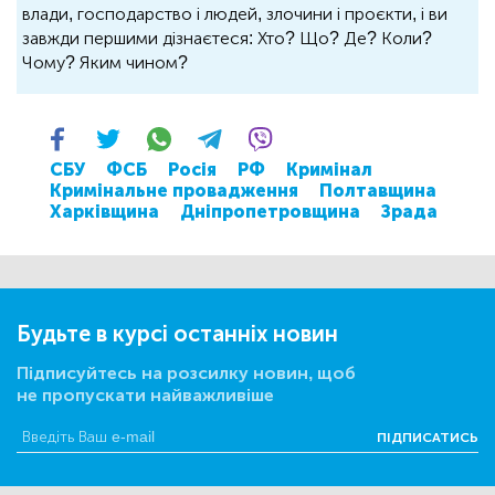
влади, господарство і людей, злочини і проєкти, і ви
завжди першими дізнаєтеся: Хто? Що? Де? Коли?
Чому? Яким чином?
СБУ
ФСБ
Росія
РФ
Кримінал
Кримінальне провадження
Полтавщина
Харківщина
Дніпропетровщина
Зрада
Будьте в курсі останніх новин
Підписуйтесь на розсилку новин, щоб
не пропускати найважливіше
ПІДПИСАТИСЬ