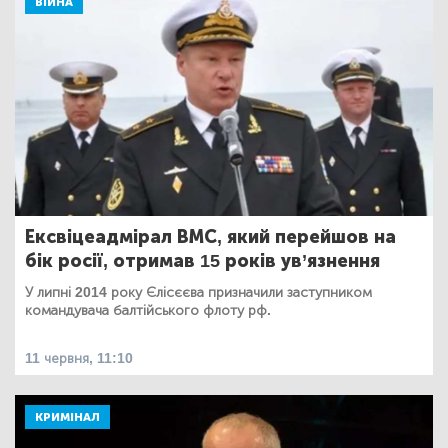
ВІЙНА
Ексвіцеадмірал ВМС, який перейшов на
бік росії, отримав 15 років ув’язнення
У липні 2014 року Єлісєєва призначили заступником
командувача балтійського флоту рф.
11 червня, 11:10
КРИМІНАЛ