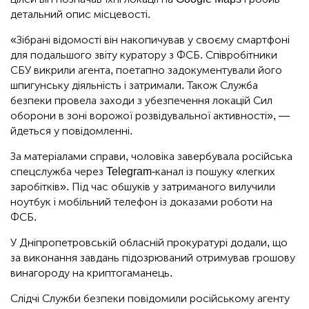
детальний опис місцевості.
«Зібрані відомості він накопичував у своєму смартфоні
для подальшого звіту куратору з ФСБ. Співробітники
СБУ викрили агента, поетапно задокументували його
шпигунську діяльність і затримали. Також Служба
безпеки провела заходи з убезпечення локацій Сил
оборони в зоні ворожої розвідувальної активності», —
йдеться у повідомленні.
За матеріалами справи, чоловіка завербувала російська
спецслужба через Telegram-канал із пошуку «легких
заробітків». Під час обшуків у затриманого вилучили
ноутбук і мобільний телефон із доказами роботи на
ФСБ.
У Дніпропетровській обласній прокуратурі додали, що
за виконання завдань підозрюваний отримував грошову
винагороду на криптогаманець.
Слідчі Служби безпеки повідомили російському агенту