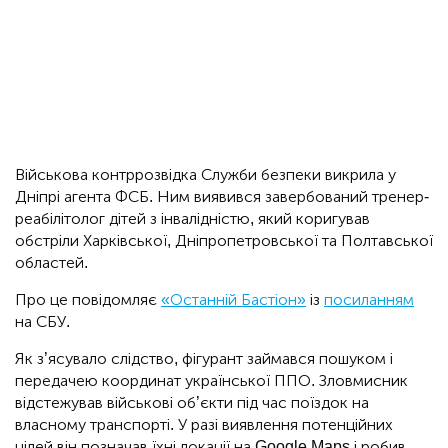
Військова контррозвідка Служби безпеки викрила у
Дніпрі агента ФСБ. Ним виявився завербований тренер-
реабілітолог дітей з інвалідністю, який коригував
обстріли Харківської, Дніпропетровської та Полтавської
областей.
Про це повідомляє
«Останній Бастіон»
із
посиланням
на СБУ.
Як з’ясувало слідство, фігурант займався пошуком і
передачею координат української ППО. Зловмисник
відстежував військові об’єкти під час поїздок на
власному транспорті. У разі виявлення потенційних
цілей він позначав їхні локації на Google Maps і робив