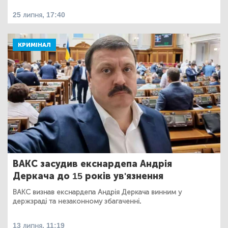
25 липня, 17:40
КРИМІНАЛ
ВАКС засудив екснардепа Андрія
Деркача до 15 років ув'язнення
ВАКС визнав екснардепа Андрія Деркача винним у
держзраді та незаконному збагаченні.
13 липня, 11:19