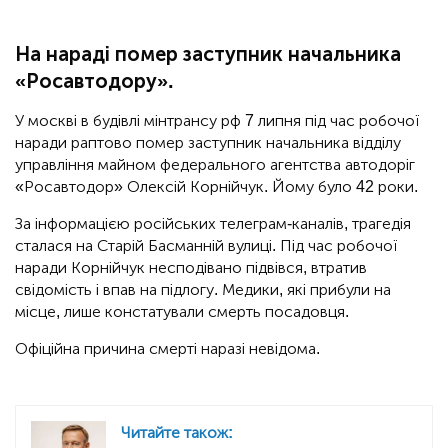
На нараді помер заступник начальника
«Росавтодору».
У москві в будівлі мінтрансу рф 7 липня під час робочої
наради раптово помер заступник начальника відділу
управління майном федерального агентства автодоріг
«Росавтодор» Олексій Корнійчук. Йому було 42 роки.
За інформацією російських телеграм-каналів, трагедія
сталася на Старій Басманній вулиці. Під час робочої
наради Корнійчук несподівано підвівся, втратив
свідомість і впав на підлогу. Медики, які прибули на
місце, лише констатували смерть посадовця.
Офіційна причина смерті наразі невідома.
Читайте також: