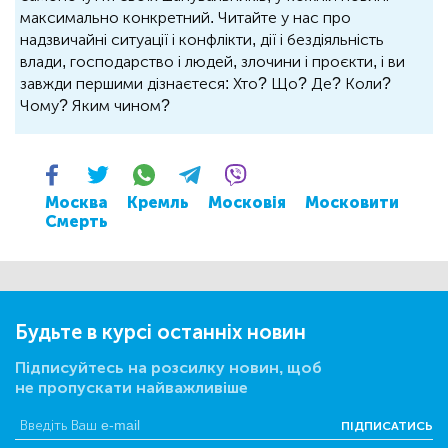
максимально конкретний. Читайте у нас про
надзвичайні ситуації і конфлікти, дії і бездіяльність
влади, господарство і людей, злочини і проєкти, і ви
завжди першими дізнаєтеся: Хто? Що? Де? Коли?
Чому? Яким чином?
Москва
Кремль
Московія
Московити
Смерть
Будьте в курсі останніх новин
Підписуйтесь на розсилку новин, щоб
не пропускати найважливіше
ПІДПИСАТИСЬ