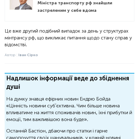
Міністра транспорту рф знайшли
застреленим у себе вдома
Це вже другий подібний випадок за день у структурах
мінтрансу рф, що викликає питання щодо стану справ у
відомстві.
Автор :
Іван Сірко
Надлишок інформації веде до збіднення
душі
На думку знавця ефірних новин Ендрю Бойда
«Цінність новини суб'єктивна. Чим більше новина
впливатиме на життя споживачів новин, їхні прибутки й
емоції, тим важливішою вона буде».
Останній Бастіон, дбаючи про статки і гарне
самопочуття своїх шанувальників, у кожній новині