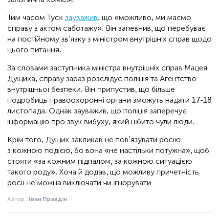
Тим часом Туск
зауважив
, що «можливо, ми маємо
справу з актом саботажу». Він запевнив, що перебуває
на постійному зв’язку з міністром внутрішніх справ щодо
цього питання.
За словами заступника міністра внутрішніх справ Мацея
Дущика, справу зараз розслідує поліція та Агентство
внутрішньої безпеки. Він припустив, що більше
подробиць правоохоронні органи зможуть надати 17-18
листопада. Однак зауважив, що поліція заперечує
інформацію про звук вибуху, який нібито чули люди.
Крім того, Дущик закликав не пов’язувати росію
з кожною подією, бо вона «не настільки потужна», щоб
стояти «за кожним підпалом, за кожною ситуацією
такого роду». Хоча й додав, що можливу причетність
росії не можна виключати чи ігнорувати
Автор :
Іван Правдін