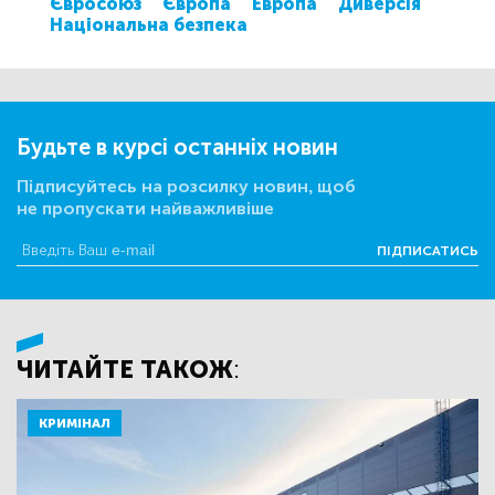
Євросоюз
Європа
Европа
Диверсія
Національна безпека
Будьте в курсі останніх новин
Підписуйтесь на розсилку новин, щоб
не пропускати найважливіше
ПІДПИСАТИСЬ
ЧИТАЙТЕ ТАКОЖ:
КРИМІНАЛ