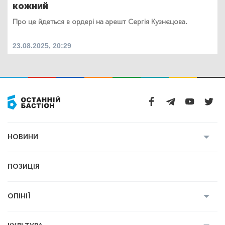
кожний
Про це йдеться в ордері на арешт Сергія Кузнєцова.
23.08.2025, 20:29
НОВИНИ
Усі новини
Кримінал
Полтава
ПОЗИЦІЯ
Політика
Війна
Світ
ОПІНІЇ
Економіка
Спорт
Головред
Володимир Бойко
Ростислав