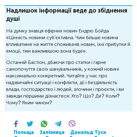
Надлишок інформації веде до збіднення
душі
На думку знавця ефірних новин Ендрю Бойда
«Цінність новини суб'єктивна. Чим більше новина
впливатиме на життя споживачів новин, їхні прибутки й
емоції, тим важливішою вона буде».
Останній Бастіон, дбаючи про статки і гарне
самопочуття своїх шанувальників, у кожній новині
максимально конкретний. Читайте у нас про
надзвичайні ситуації і конфлікти, дії і бездіяльність
влади, господарство і людей, злочини і проєкти, і ви
завжди першими дізнаєтеся: Хто? Що? Де? Коли?
Чому? Яким чином?
Польща
Залізниця
Дональд Туск