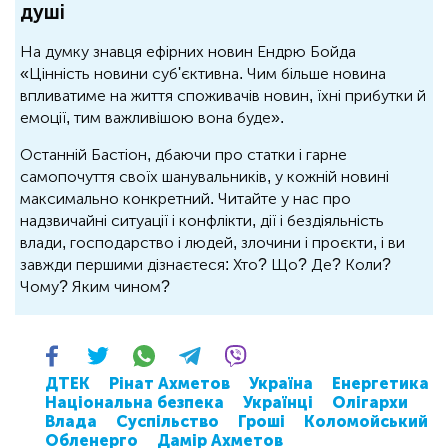
душі
На думку знавця ефірних новин Ендрю Бойда
«Цінність новини суб'єктивна. Чим більше новина
впливатиме на життя споживачів новин, їхні прибутки й
емоції, тим важливішою вона буде».
Останній Бастіон, дбаючи про статки і гарне
самопочуття своїх шанувальників, у кожній новині
максимально конкретний. Читайте у нас про
надзвичайні ситуації і конфлікти, дії і бездіяльність
влади, господарство і людей, злочини і проєкти, і ви
завжди першими дізнаєтеся: Хто? Що? Де? Коли?
Чому? Яким чином?
ДТЕК
Рінат Ахметов
Україна
Енергетика
Національна безпека
Українці
Олігархи
Влада
Суспільство
Гроші
Коломойський
Обленерго
Дамір Ахметов