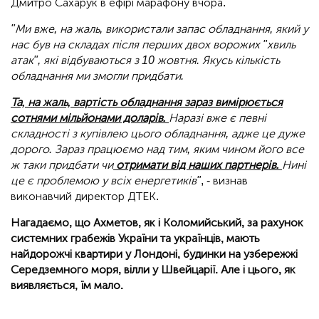
Дмитро Сахарук в ефірі марафону вчора.
"Ми вже, на жаль, використали запас обладнання, який у
нас був на складах після перших двох ворожих "хвиль
атак", які відбуваються з 10 жовтня. Якусь кількість
обладнання ми змогли придбати.
Та, на жаль, вартість обладнання зараз вимірюється
сотнями мільйонами доларів.
Наразі вже є певні
складності з купівлею цього обладнання, адже це дуже
дорого. Зараз працюємо над тим, яким чином його все
ж таки придбати чи
отримати від наших партнерів.
Нині
це є проблемою у всіх енергетиків"
, - визнав
виконавчий директор ДТЕК.
Нагадаємо, що Ахметов, як і Коломийський, за рахунок
системних грабежів України та українців, мають
найдорожчі квартири у Лондоні, будинки на узбережжі
Середземного моря, вілли у Швейцарії. Але і цього, як
виявляється, їм мало.