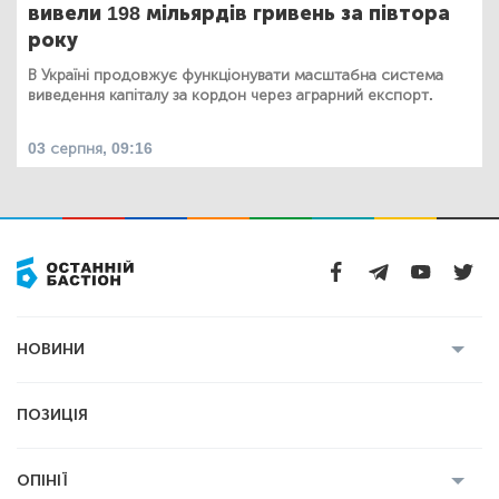
вивели 198 мільярдів гривень за півтора
року
В Україні продовжує функціонувати масштабна система
виведення капіталу за кордон через аграрний експорт.
03 серпня, 09:16
НОВИНИ
Усі новини
Кримінал
Полтава
ПОЗИЦІЯ
Політика
Війна
Світ
ОПІНІЇ
Економіка
Спорт