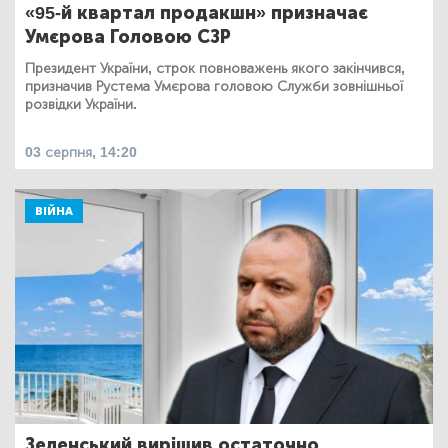
«95-й квартал продакшн» призначає
Умєрова Головою СЗР
Президент України, строк повноважень якого закінчився,
призначив Рустема Умєрова головою Служби зовнішньої
розвідки України.
03 серпня, 14:20
ВІЙНА
Зеленський вирішив остаточно