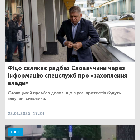
Фіцо скликає радбез Словаччини через
інформацію спецслужб про «захоплення
влади»
Словацький премʼєр додав, що в разі протестів будуть
залучені силовики.
22.01.2025, 17:24
СВІТ