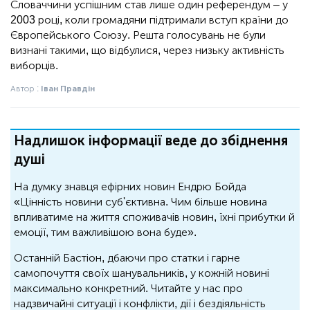
Словаччини успішним став лише один референдум – у
2003 році, коли громадяни підтримали вступ країни до
Європейського Союзу. Решта голосувань не були
визнані такими, що відбулися, через низьку активність
виборців.
Автор :
Іван Правдін
Надлишок інформації веде до збіднення
душі
На думку знавця ефірних новин Ендрю Бойда
«Цінність новини суб'єктивна. Чим більше новина
впливатиме на життя споживачів новин, їхні прибутки й
емоції, тим важливішою вона буде».
Останній Бастіон, дбаючи про статки і гарне
самопочуття своїх шанувальників, у кожній новині
максимально конкретний. Читайте у нас про
надзвичайні ситуації і конфлікти, дії і бездіяльність