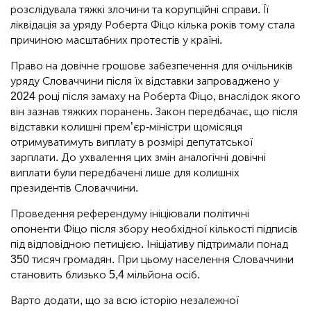
розслідувала тяжкі злочини та корупційні справи. Її
ліквідація за уряду Роберта Фіцо кілька років тому стала
причиною масштабних протестів у країні.
Право на довічне грошове забезпечення для очільників
уряду Словаччини після їх відставки запроваджено у
2024 році після замаху на Роберта Фіцо, внаслідок якого
він зазнав тяжких поранень. Закон передбачає, що після
відставки колишні прем’єр-міністри щомісяця
отримуватимуть виплату в розмірі депутатської
зарплати. До ухвалення цих змін аналогічні довічні
виплати були передбачені лише для колишніх
президентів Словаччини.
Проведення референдуму ініціювали політичні
опоненти Фіцо після збору необхідної кількості підписів
під відповідною петицією. Ініціативу підтримали понад
350 тисяч громадян. При цьому населення Словаччини
становить близько 5,4 мільйона осіб.
Варто додати, що за всю історію незалежної