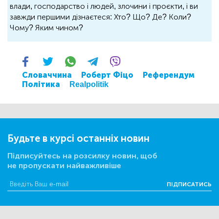
влади, господарство і людей, злочини і проєкти, і ви
завжди першими дізнаєтеся: Хто? Що? Де? Коли?
Чому? Яким чином?
Словаччина
Роберт Фіцо
Референдум
Політика
Realpolitik
Будьте в курсі останніх новин
Підписуйтесь на розсилку новин, щоб
не пропускати найважливіше
ПІДПИСАТИСЬ