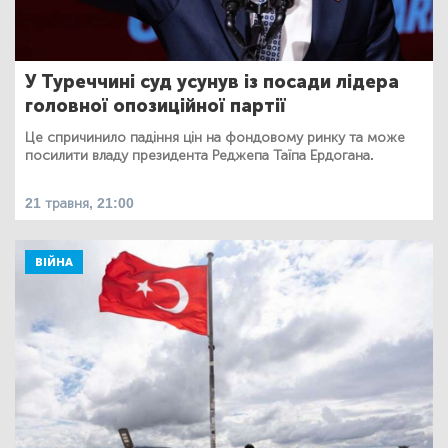
У Туреччині суд усунув із посади лідера
головної опозиційної партії
Це спричинило падіння цін на фондовому ринку та може
посилити владу президента Реджепа Таїпа Ердогана.
21 травня, 21:00
ВІЙНА