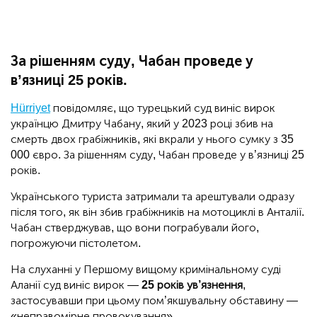
За рішенням суду, Чабан проведе у
в’язниці 25 років.
Hürriyet
повідомляє, що турецький суд виніс вирок
українцю Дмитру Чабану, який у 2023 році збив на
смерть двох грабіжників, які вкрали у нього сумку з 35
000 євро. За рішенням суду, Чабан проведе у в’язниці 25
років.
Українського туриста затримали та арештували одразу
після того, як він збив грабіжників на мотоциклі в Анталії.
Чабан стверджував, що вони пограбували його,
погрожуючи пістолетом.
На слуханні у Першому вищому кримінальному суді
Аланії суд виніс вирок —
25 років ув’язнення
,
застосувавши при цьому пом’якшувальну обставину —
«неправомірне провокування».