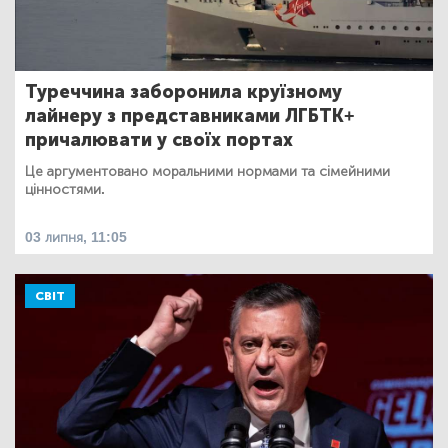
Туреччина заборонила круїзному
лайнеру з представниками ЛГБТК+
причалювати у своїх портах
Це аргументовано моральними нормами та сімейними
цінностями.
03 липня, 11:05
СВІТ