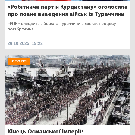
«Робітнича партія Курдистану» оголосила
про повне виведення військ із Туреччини
«РПК» виводить війська із Туреччини в межах процесу
роззброєння.
26.10.2025, 19:22
ІСТОРІЯ
Кінець Османської імперії!