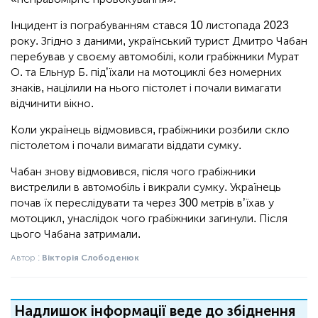
Інцидент із пограбуванням стався 10 листопада 2023
року. Згідно з даними, український турист Дмитро Чабан
перебував у своєму автомобілі, коли грабіжники Мурат
О. та Ельнур Б. під’їхали на мотоциклі без номерних
знаків, націлили на нього пістолет і почали вимагати
відчинити вікно.
Коли українець відмовився, грабіжники розбили скло
пістолетом і почали вимагати віддати сумку.
Чабан знову відмовився, після чого грабіжники
вистрелили в автомобіль і викрали сумку. Українець
почав їх переслідувати та через 300 метрів в’їхав у
мотоцикл, унаслідок чого грабіжники загинули. Після
цього Чабана затримали.
Автор :
Вікторія Слободенюк
Надлишок інформації веде до збіднення