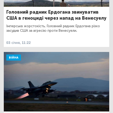
Головний радник Ердогана звинуватив
США в геноциді через напад на Венесуелу
Імперська жорстокість. Головний радник Ердогана різко
засудив США за агресію проти Венесуели.
03 січня, 11:22
ВІЙНА