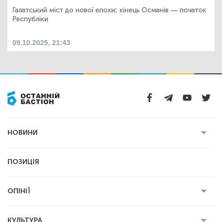
Галатський міст до нової епохи: кінець Османів — початок
Республіки
09.10.2025, 21:43
НОВИНИ
Усі новини
Кримінал
Полтава
ПОЗИЦІЯ
Політика
Війна
Світ
ОПІНІЇ
Економіка
Спорт
Головред
Володимир Бойко
Ростислав
КУЛЬТУРА