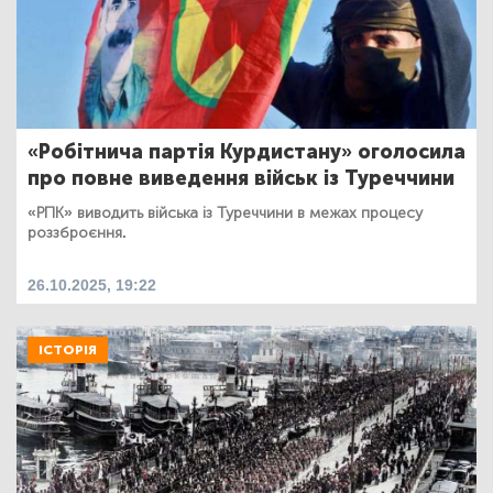
«Робітнича партія Курдистану» оголосила
про повне виведення військ із Туреччини
«РПК» виводить війська із Туреччини в межах процесу
роззброєння.
26.10.2025, 19:22
ІСТОРІЯ