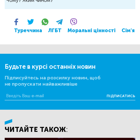
Чому? Яким чином?
Туреччина
ЛГБТ
Моральні цінності
Сім'я
Будьте в курсі останніх новин
Підписуйтесь на розсилку новин, щоб
не пропускати найважливіше
ПІДПИСАТИСЬ
ЧИТАЙТЕ ТАКОЖ: