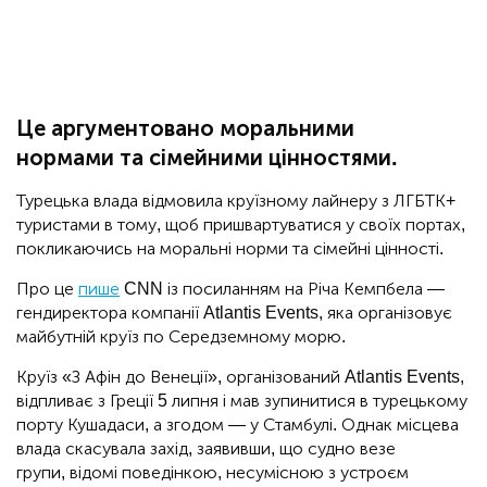
Це аргументовано моральними
нормами та сімейними цінностями.
Турецька влада відмовила круїзному лайнеру з ЛГБТК+
туристами в тому, щоб пришвартуватися у своїх портах,
покликаючись на моральні норми та сімейні цінності.
Про це
пише
CNN із посиланням на Річа Кемпбела —
гендиректора компанії Atlantis Events, яка організовує
майбутній круїз по Середземному морю.
Круїз «З Афін до Венеції», організований Atlantis Events,
відпливає з Греції 5 липня і мав зупинитися в турецькому
порту Кушадаси, а згодом — у Стамбулі. Однак місцева
влада скасувала захід, заявивши, що судно везе
групи, відомі поведінкою, несумісною з устроєм