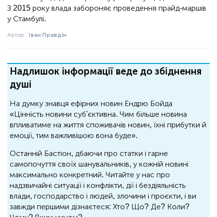
З 2015 року влада забороняє проведення прайд-маршів
у Стамбулі.
Автор :
Іван Правдін
Надлишок інформації веде до збіднення
душі
На думку знавця ефірних новин Ендрю Бойда
«Цінність новини суб'єктивна. Чим більше новина
впливатиме на життя споживачів новин, їхні прибутки й
емоції, тим важливішою вона буде».
Останній Бастіон, дбаючи про статки і гарне
самопочуття своїх шанувальників, у кожній новині
максимально конкретний. Читайте у нас про
надзвичайні ситуації і конфлікти, дії і бездіяльність
влади, господарство і людей, злочини і проєкти, і ви
завжди першими дізнаєтеся: Хто? Що? Де? Коли?