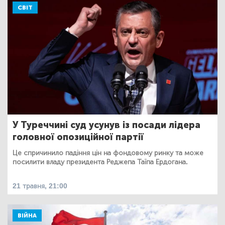
СВІТ
У Туреччині суд усунув із посади лідера
головної опозиційної партії
Це спричинило падіння цін на фондовому ринку та може
посилити владу президента Реджепа Таїпа Ердогана.
21 травня, 21:00
ВІЙНА