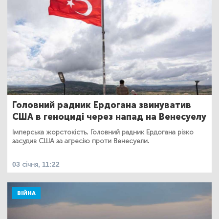
Головний радник Ердогана звинуватив
США в геноциді через напад на Венесуелу
Імперська жорстокість. Головний радник Ердогана різко
засудив США за агресію проти Венесуели.
03 січня, 11:22
ВІЙНА