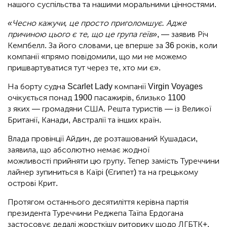
нашого суспільства та нашими моральними цінностями.
«Чесно кажучи, це просто приголомшує. Адже
причиною цього є те, що це група геїв»
, — заявив Річ
Кемпбелл. За його словами, це вперше за 36 років, коли
компанії «прямо повідомили, що ми не можемо
пришвартуватися тут через те, хто ми є».
На борту судна Scarlet Lady компанії Virgin Voyages
очікується понад 1900 пасажирів, близько 1100
з яких — громадяни США. Решта туристів — із Великої
Британії, Канади, Австралії та інших країн.
Влада провінції Айдин, де розташований Кушадаси,
заявила, що абсолютно немає жодної
можливості прийняти цю групу. Тепер замість Туреччини
лайнер зупиниться в Каїрі (Єгипет) та на грецькому
острові Крит.
Протягом останнього десятиліття керівна партія
президента Туреччини Реджепа Таїпа Ердогана
застосовує дедалі жорсткішу риторику щодо ЛГБТК+.