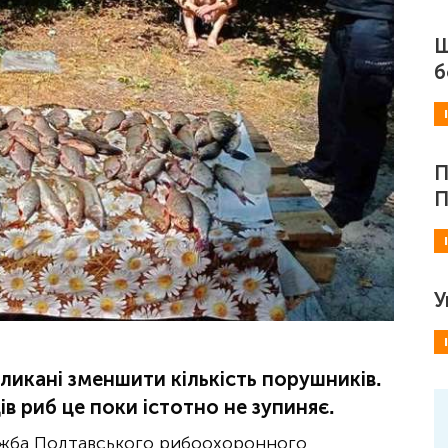
Ш
б
П
П
У
ликані зменшити кількість порушників.
 риб це поки істотно не зупиняє.
жба Полтавського рибоохоронного