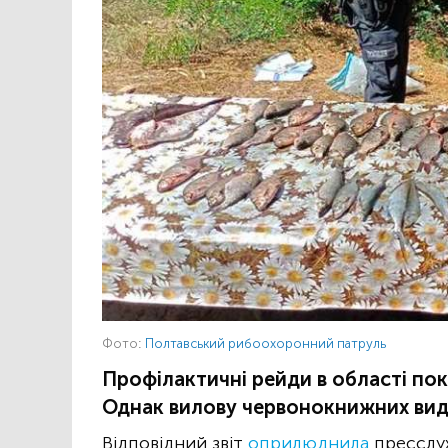
Фото:
Полтавський рибоохоронний патруль
Профілактичні рейди в області пок
Однак вилову червонокнижних видів
Відповідний звіт
оприлюднила
пресслу