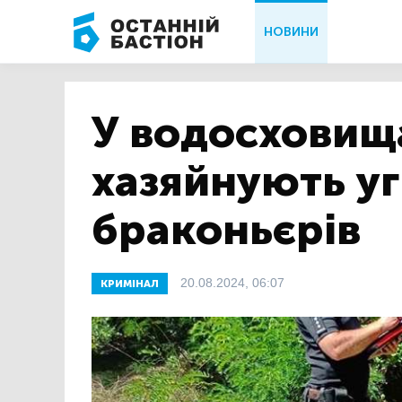
НОВИНИ
У водосховищ
хазяйнують у
браконьєрів
20.08.2024, 06:07
КРИМІНАЛ