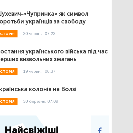
ухевич-«Чупринка» як символ
оротьби українців за свободу
30 червня, 07:23
ІСТОРІЯ
остання українського війська під час
ерших визвольних змагань
19 червня, 06:37
ІСТОРІЯ
країнська колонія на Волзі
30 березня, 07:09
ІСТОРІЯ
Найсвіжіші