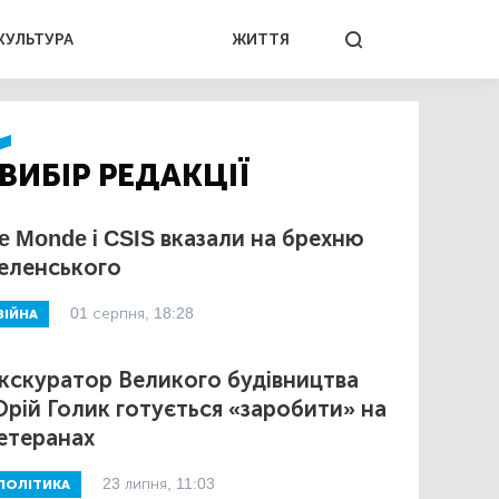
КУЛЬТУРА
ЖИТТЯ
ВИБІР РЕДАКЦІЇ
e Monde і CSIS вказали на брехню
еленського
01 серпня, 18:28
ВІЙНА
кскуратор Великого будівництва
рій Голик готується «заробити» на
етеранах
23 липня, 11:03
ПОЛІТИКА