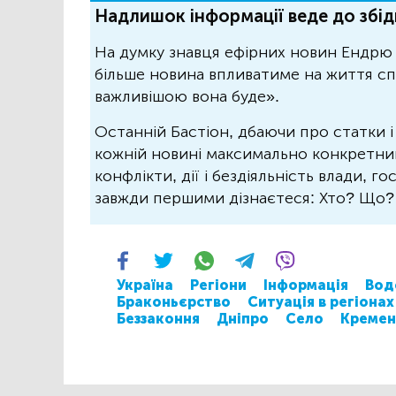
Надлишок інформації веде до збід
На думку знавця ефірних новин Ендрю 
більше новина впливатиме на життя спо
важливішою вона буде».
Останній Бастіон, дбаючи про статки і
кожній новині максимально конкретний.
конфлікти, дії і бездіяльність влади, г
завжди першими дізнаєтеся: Хто? Що
Україна
Регіони
Інформація
Вод
Браконьєрство
Ситуація в регіонах
Беззаконня
Дніпро
Село
Кремен