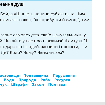
нення душі
Бойда «Цінність новини суб'єктивна. Чим
живачів новин, їхні прибутки й емоції, тим
 гарне самопочуття своїх шанувальників, у
 Читайте у нас про надзвичайні ситуації і
осподарство і людей, злочини і проєкти, і ви
? Де? Коли? Чому? Яким чином?
осховище
Полтавщина
Порушення
Вода
Природа
Риба
Ресурси
чук
Штрафи
Закон
Полтава