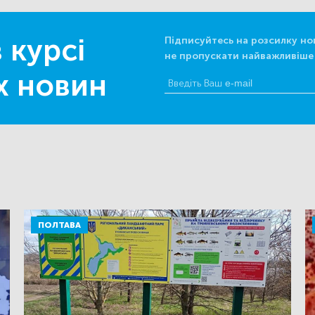
 курсі
Підписуйтесь на розсилку но
не пропускати найважливіше
х новин
ПОЛТАВА