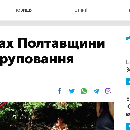
ПОЗИЦІЯ
ОПІНІЇ
ах Полтавщини
груповання
L
З
Е
Ю
в