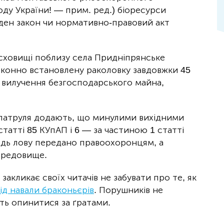
оду України! — прим. ред.) біоресурси
жоден закон чи нормативно-правовий акт
осховищі поблизу села Придніпрянське
аконно встановлену раколовку завдовжки 45
а вилучення безгосподарського майна,
бпатруля додають, що минулими вихідними
татті 85 КУпАП і 6 — за частиною 1 статті
рядь лову передано правоохоронцям, а
ередовище.
закликає своїх читачів не забувати про те, як
д навали браконьєрів
. Порушників не
сть опинитися за ґратами.