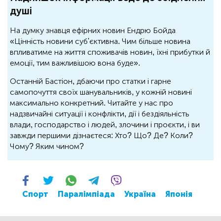
душі
На думку знавця ефірних новин Ендрю Бойда
«Цінність новини суб'єктивна. Чим більше новина
впливатиме на життя споживачів новин, їхні прибутки й
емоції, тим важливішою вона буде».
Останній Бастіон, дбаючи про статки і гарне
самопочуття своїх шанувальників, у кожній новині
максимально конкретний. Читайте у нас про
надзвичайні ситуації і конфлікти, дії і бездіяльність
влади, господарство і людей, злочини і проєкти, і ви
завжди першими дізнаєтеся: Хто? Що? Де? Коли?
Чому? Яким чином?
Спорт
Паралімпіада
Україна
Японія