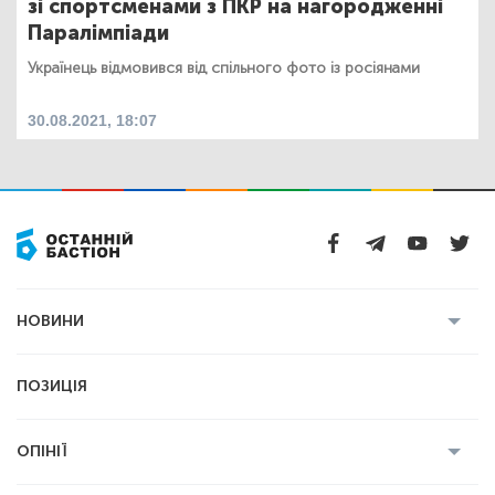
зі спортсменами з ПКР на нагородженні
Паралімпіади
Українець відмовився від спільного фото із росіянами
30.08.2021, 18:07
НОВИНИ
Усі новини
Кримінал
Полтава
ПОЗИЦІЯ
Політика
Війна
Світ
ОПІНІЇ
Економіка
Спорт