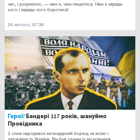
час, і розуміємо, — нам є, чим пишатися. Нам є заради
кого і заради чого боротися!
24 лютого, 07:36
Герої/
Бандері 117 років, шануймо
Провідника
1 січня народився легендарний борець за волю і
державність України. Він був одним із засновників