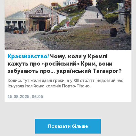
Краєзнавство/
Чому, коли у Кремлі
кажуть про «російський» Крим, вони
забувають про... український Таганрог?
Колись тут жили давні греки, а у ХІІІ столітті недовгий час
існувала італійська колонія Порто-Пізано.
15.08.2025, 06:05
Показати більше