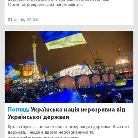
Організації українських націоналістів.
01 січня, 07:16
Погляд/
Українська нація нерозривна від
Української держави
Кров і ґрунт — це наче свого роду нація і держава. Власне і
держава, і нація є двома нерозривними та
взаємообумовленими сутностями.