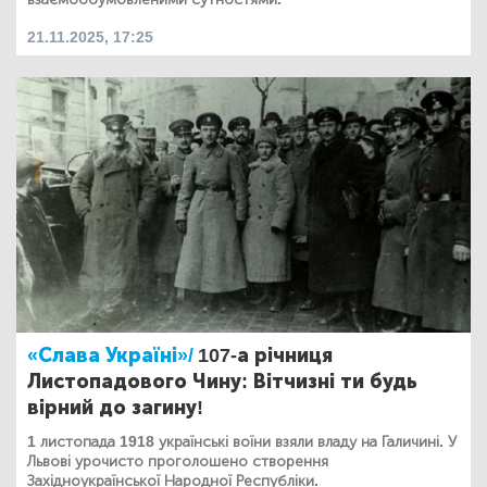
21.11.2025, 17:25
«Слава Україні»/
107-а річниця
Листопадового Чину: Вітчизні ти будь
вірний до загину!
1 листопада 1918 українські воїни взяли владу на Галичині. У
Львові урочисто проголошено створення
Західноукраїнської Народної Республіки.