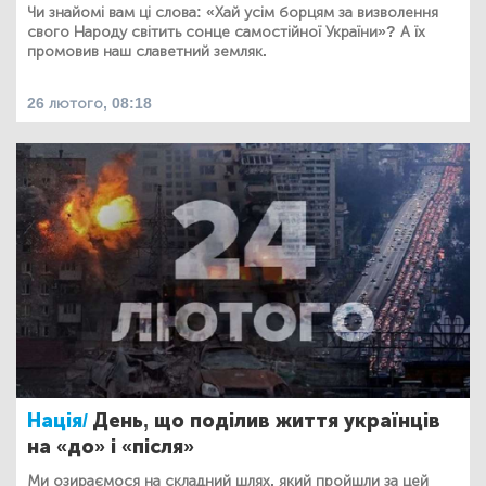
Чи знайомі вам ці слова: «Хай усім борцям за визволення
свого Народу світить сонце самостійної України»? А їх
промовив наш славетний земляк.
26 лютого, 08:18
Нація/
День, що поділив життя українців
на «до» і «після»
Ми озираємося на складний шлях, який пройшли за цей