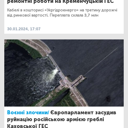
ремонтні роботи на Кременчуцькій ГЕС
Кабелі в кошторисі «Укргідроенерго» на третину дорожчі
від ринкової вартості. Переплата склала 3,7 млн
30.01.2024, 17:07
Воєнні злочини/
Європарламент засудив
руйнацію російською армією греблі
Каховської ГЕС