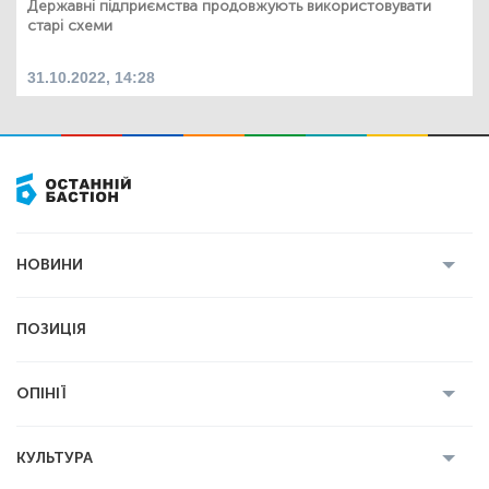
Державні підприємства продовжують використовувати
старі схеми
31.10.2022, 14:28
НОВИНИ
Усі новини
Кримінал
Полтава
ПОЗИЦІЯ
Політика
Війна
Світ
ОПІНІЇ
Економіка
Спорт
Головред
Володимир Бойко
Ростислав
КУЛЬТУРА
Мартинюк
Геннадій Сікалов
Ігор Лядський