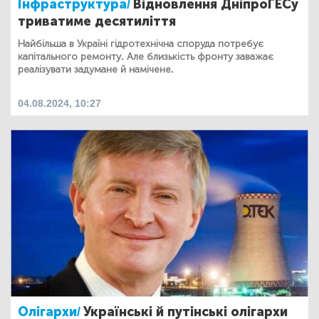
Інфраструктура/
Відновлення ДніпроГЕСу
триватиме десятиліття
Найбільша в Україні гідротехнічна споруда потребує
капітального ремонту. Але близькість фронту заважає
реалізувати задумане й намічене.
04.08.2024, 10:27
Олігархи/
Українські й путінські олігархи