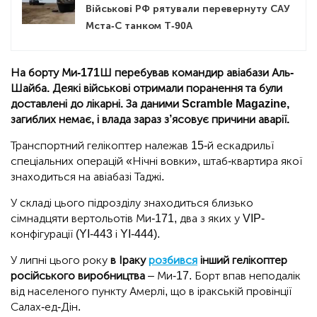
Військові РФ рятували перевернуту САУ
Мста-С танком Т-90А
На борту Ми-171Ш перебував командир авіабази Аль-
Шайба. Деякі військові отримали поранення та були
доставлені до лікарні. За даними Scramble Magazine,
загиблих немає, і влада зараз з’ясовує причини аварії.
Транспортний гелікоптер належав 15-й ескадрильї
спеціальних операцій «Нічні вовки», штаб-квартира якої
знаходиться на авіабазі Таджі.
У складі цього підрозділу знаходиться близько
сімнадцяти вертольотів Ми-171, два з яких у VIP-
конфігурації (YI-443 і YI-444).
У липні цього року
в Іраку
розбився
інший гелікоптер
російського виробництва
– Ми-17. Борт впав неподалік
від населеного пункту Амерлі, що в іракській провінції
Салах-ед-Дін.