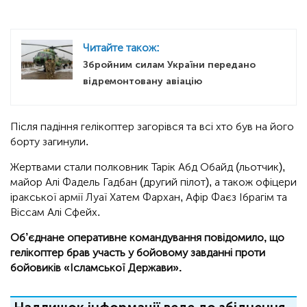
Читайте також:
Збройним силам України передано
відремонтовану авіацію
Після падіння гелікоптер загорівся та всі хто був на його
борту загинули.
Жертвами стали полковник Тарік Абд Обайд (льотчик),
майор Алі Фадель Гадбан (другий пілот), а також офіцери
іракської армії Луаї Хатем Фархан, Афір Фаєз Ібрагім та
Віссам Алі Сфейх.
Об’єднане оперативне командування повідомило, що
гелікоптер брав участь у бойовому завданні проти
бойовиків «Ісламської Держави».