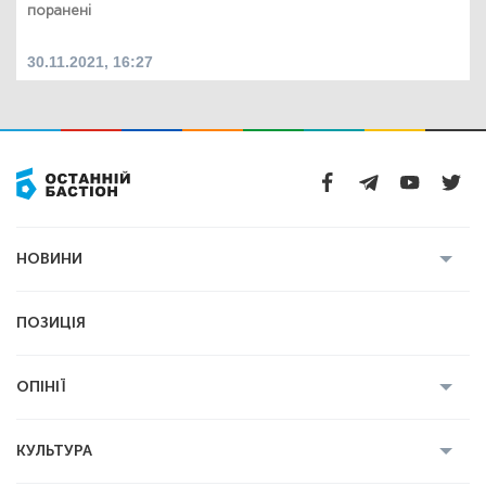
поранені
30.11.2021, 16:27
НОВИНИ
Усі новини
Кримінал
Полтава
ПОЗИЦІЯ
Політика
Війна
Світ
ОПІНІЇ
Економіка
Спорт
Головред
Володимир Бойко
Ростислав
КУЛЬТУРА
Мартинюк
Геннадій Сікалов
Ігор Лядський