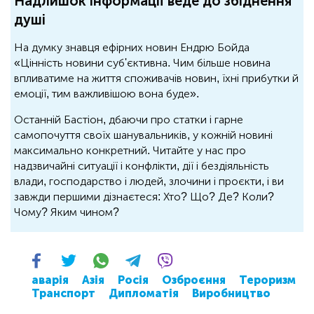
Надлишок інформації веде до збіднення
душі
На думку знавця ефірних новин Ендрю Бойда
«Цінність новини суб'єктивна. Чим більше новина
впливатиме на життя споживачів новин, їхні прибутки й
емоції, тим важливішою вона буде».
Останній Бастіон, дбаючи про статки і гарне
самопочуття своїх шанувальників, у кожній новині
максимально конкретний. Читайте у нас про
надзвичайні ситуації і конфлікти, дії і бездіяльність
влади, господарство і людей, злочини і проєкти, і ви
завжди першими дізнаєтеся: Хто? Що? Де? Коли?
Чому? Яким чином?
аварія
Азія
Росія
Озброєння
Тероризм
Транспорт
Дипломатія
Виробництво