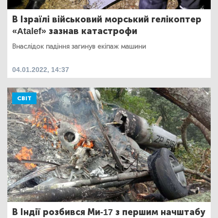
В Ізраїлі військовий морський гелікоптер
«Atalef» зазнав катастрофи
Внаслідок падіння загинув екіпаж машини
04.01.2022, 14:37
СВІТ
В Індії розбився Ми-17 з першим начштабу