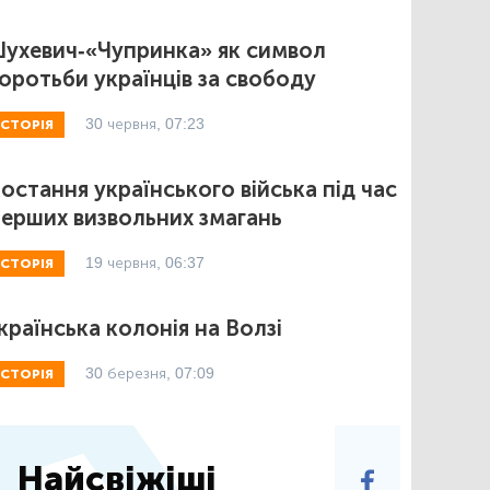
ухевич-«Чупринка» як символ
оротьби українців за свободу
30 червня, 07:23
ІСТОРІЯ
остання українського війська під час
ерших визвольних змагань
19 червня, 06:37
ІСТОРІЯ
країнська колонія на Волзі
30 березня, 07:09
ІСТОРІЯ
Найсвіжіші