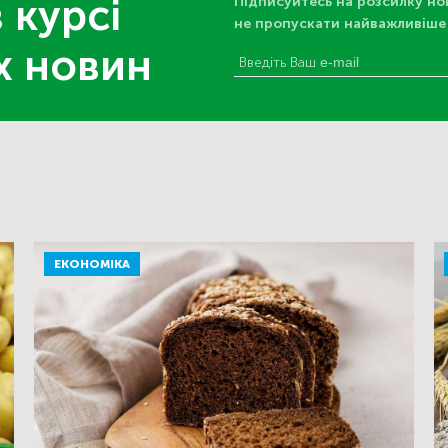
 курсі
Підписуйтесь на розсилку но
не пропускати найважливіше
х новин
ЕКОНОМІКА