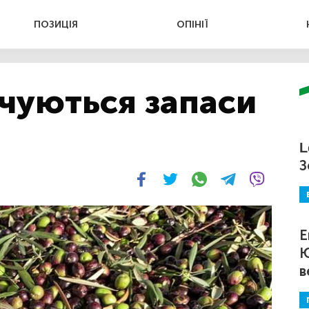
ПОЗИЦІЯ
ОПІНІЇ
нчуються запаси
L
З
Е
Ю
в