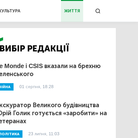
КУЛЬТУРА
ЖИТТЯ
ВИБІР РЕДАКЦІЇ
e Monde і CSIS вказали на брехню
еленського
01 серпня, 18:28
ВІЙНА
кскуратор Великого будівництва
рій Голик готується «заробити» на
етеранах
23 липня, 11:03
ПОЛІТИКА