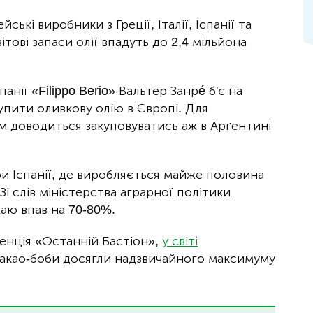
кі виробники з Греції, Італії, Іспанії та
ітові запаси олії впадуть до 2,4 мільйона
нії «Filippo Berio» Вальтер Занрé б'є на
пити оливкову олію в Європі. Для
 доводиться закуповуватись аж в Арґентині
 Іспанії, де виробляється майже половина
 Зі слів міністерства аграрної політики
жаю впав на 70-80%.
генція «Останній Бастіон»,
у світі
 какао-боби досягли надзвичайного максимуму