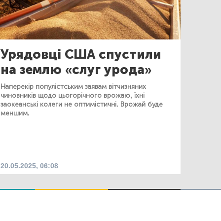
Урядовці США спустили
на землю «слуг урода»
Наперекір популістським заявам вітчизняних
чиновників щодо цьогорічного врожаю, їхні
заокеанські колеги не оптимістичні. Врожай буде
меншим.
20.05.2025, 06:08