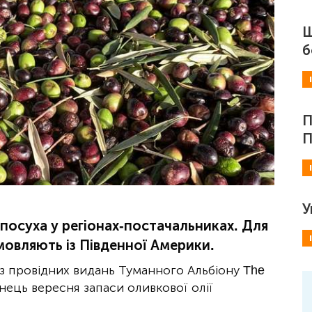
Ш
б
П
П
У
посуха у регіонах-постачальниках. Для
овляють із Південної Америки.
з провідних видань Туманного Альбіону The
інець вересня запаси оливкової олії