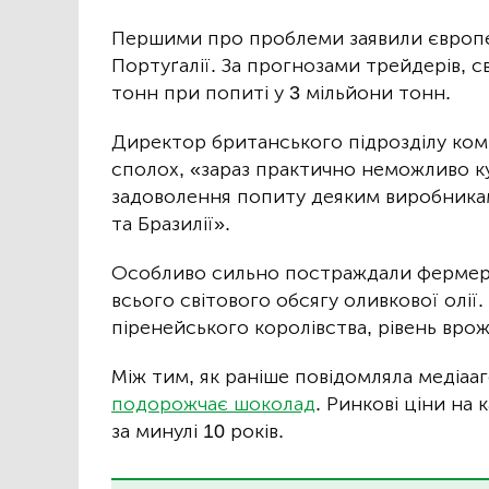
Першими про проблеми заявили європейсь
Портуґалії. За прогнозами трейдерів, св
тонн при попиті у 3 мільйони тонн.
Директор британського підрозділу компа
сполох, «зараз практично неможливо ку
задоволення попиту деяким виробникам
та Бразилії».
Особливо сильно постраждали фермери
всього світового обсягу оливкової олії.
піренейського королівства, рівень вро
Між тим, як раніше повідомляла медіаа
подорожчає шоколад
. Ринкові ціни на
за минулі 10 років.