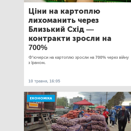
Ціни на картоплю
лихоманить через
Близький Схід —
контракти зросли на
700%
Ф’ючерси на картоплю зросли на 700% через війну
з Іраном.
10 травня, 16:05
ЕКОНОМІКА