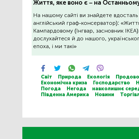
Життя, яке воно є – на Останньому
На нашому сайті ви знайдете вдосталь
англійський граф-консерватор): «Житт
Кампардовому (Інгвар, засновник ІКЕА)
дослухайтеся й до нашого, українського
епоха, і ми такі»
Світ
Природа
Екологія
Продово
Економічна криза
Господарство
Н
Погода
Негода
навколишнє сер
Південна Америка
Новини
Торгів