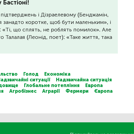
 Бастіоні!
 підтверджень і Дізраелевому (Бенджамін,
я занадто коротке, щоб бути маленьким», і
: «Ті, що сплять, не роблять помилок». Але
 Талалая (Леонід, поет): «Таке життя, така
льство
Голод
Економіка
адзвичайні ситуації
Надзвичайна ситуація
едовище
Глобальне потепління
Европа
ля
Агробізнес
Аграрії
Фермери
Європа