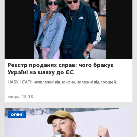
Реєстр проданих справ: чого бракує
Україні на шляху до ЄС
НАБУ і САП: незалежні від закону, залежні від грошей.
вчора, 18:18
ОПІНІЇ