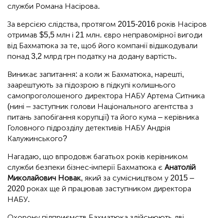
служби Романа Насірова.
За версією слідства, протягом 2015-2016 років Насіров
отримав $5,5 млн і 21 млн. євро неправомірної вигоди
від Бахматюка за те, щоб його компанії відшкодували
понад 3,2 млрд грн податку на додану вартість.
Виникає запитання: а коли ж Бахматюка, нарешті,
заарештують за підозрою в підкупі колишнього
самопроголошеного директора НАБУ Артема Ситника
(нині – заступник голови Національного агентства з
питань запобігання корупції) та його кума – керівника
Головного підрозділу детективів НАБУ Андрія
Калужинського?
Нагадаю, що впродовж багатьох років керівником
служби безпеки бізнес-імперії Бахматюка є
Анатолій
Миколайович Новак
, який за сумісництвом у 2015 –
2020 роках ще й працював заступником директора
НАБУ.
Охорону підприємств Бахматюка здійснюють дві