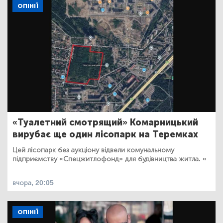
ОПІНІЇ
«Туалетний смотрящий» Комарницький
вирубає ще один лісопарк на Теремках
Цей лісопарк без аукціону відвели комунальному
підприємству «Спецжитлофонд» для будівництва житла. «
вчора, 20:05
ОПІНІЇ