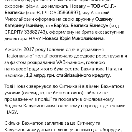
охоронні фірми, що належать Новаку –
ТОВ «С.І.Г.-
Безпека»
(код ЄДРПОУ 35866997), яку Анатолій
Миколайович оформив на свою дружину
Одажиу
Катерину Іванівну
, та
«Бар’єр. Безпека Бізнесу»
(код
ЄРДРПУ 33882743), оформлену на брата ексзаступник
директора НАБУ
Новака Юрія Миколайовича.
У жовтні 2017 року Головне слідче управління
Національної поліції розпочало досудове розслідування
за фактом розкрадання VAB-Банком, головою
наглядової ради якого була сестра Бахматюка Наталія
Василюк,
1,2 млрд. грн. стабілізаційного кредиту.
Тоді Новак звернувся до Ситника й від імені Бахматюка
умовив (очевидно, не безкоштовно) забрати це
провадження з поліції та поховати в очолюваному
Андрієм Калужинським Головному підрозділі детективів
НАБУ.
Скільки Бахматюк заплатив за це Ситнику та
Калужинському, знають лише учасники цієї оборудки,