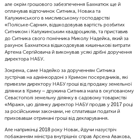
але окрім грошового забезпечення Бахматюк ще й
оплачував відпочинок Ситника, Новака та
Калужинського в мисливському господарстві
«Поліське-Сарни», відшкодовував вартість розбитих
Ситником і Калужинським квадроциклів, та приставив
до Ситника свого помічника Миколу Надейка, який за
рахунок Бахматюка відшкодовував кишенькові витрати
Артема Сергійовича й виконував усякі дрібні доручення
директора НАБУ.
Зокрема, саме Надейко за дорученням Ситника
зустрічав на адмінкордоні з Кримом посередників, які
привезли директору НАБУ гроші від продажу земельної
ділянки в Криму – дружина Ситника мала в окупованому
Севастополі земельну ділянку в садовому товаристві
«Міраж», цю ділянку директор НАБУ продав у 2017 році
за російськими законами, не сплативши податки й
приховавши отримані гроші від декларування.
Але наприкінці 2018 року Новак, йдучи назустріч
побажанням міністра внутрішніх справ Арсена Авакова,