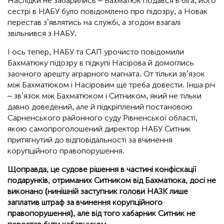
Наслідки не забарились – Бахматюк подався в біга, його
сестрі в НАБУ було повідомлено про підозру, а Новак
перестав з’являтись на службі, а згодом взагалі
звільнився з НАБУ.
І ось тепер, НАБУ та САП урочисто повідомили
Бахматюку підозру в підкупі Насірова й домоглись
заочного арешту аграрного магната. От тільки зв’язок
між Бахматюком і Насіровим ще треба довести. Інша річ
– зв’язок між Бахматюком і Ситником, який не тільки
давно доведений, але й підкріплений постановою
Сарненського районного суду Рівненської області,
якою самопроголошений директор НАБУ Ситник
притягнутий до відповідальності за вчинення
корупційного правопорушення.
Щоправда, це судове рішення в частині конфіскації
подарунків, отриманих Ситником від Бахматюка, досі не
виконано (нинішній заступник голови НАЗК лише
заплатив штраф за вчинення корупційного
правопорушення), але від того хабарник Ситник не