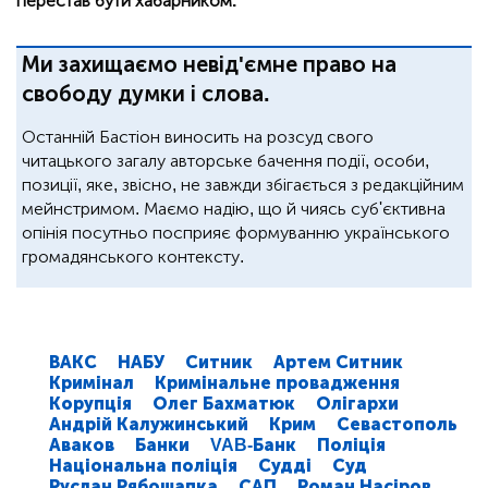
перестав бути хабарником.
Ми захищаємо невід'ємне право на
свободу думки і слова.
Останній Бастіон виносить на розсуд свого
читацького загалу авторське бачення події, особи,
позиції, яке, звісно, не завжди збігається з редакційним
мейнстримом. Маємо надію, що й чиясь суб'єктивна
опінія посутньо посприяє формуванню українського
громадянського контексту.
ВАКС
НАБУ
Ситник
Артем Ситник
Кримінал
Кримінальне провадження
Корупція
Олег Бахматюк
Олігархи
Андрій Калужинський
Крим
Севастополь
Аваков
Банки
VAB-Банк
Поліція
Національна поліція
Судді
Суд
Руслан Рябошапка
САП
Роман Насіров