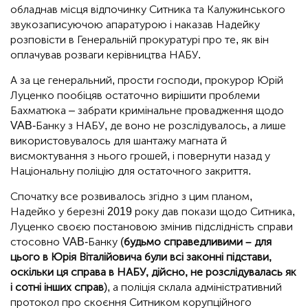
обладнав місця відпочинку Ситника та Калужинського
звукозаписуючою апаратурою і наказав Надейку
розповісти в Генеральній прокуратурі про те, як він
оплачував розваги керівництва НАБУ.
А за це генеральний, прости господи, прокурор Юрій
Луценко пообіцяв остаточно вирішити проблеми
Бахматюка – забрати кримінальне провадження щодо
VAB-Банку з НАБУ, де воно не розслідувалось, а лише
використовувалось для шантажу магната й
висмоктування з нього грошей, і повернути назад у
Національну поліцію для остаточного закриття.
Спочатку все розвивалось згідно з цим планом,
Надейко у березні 2019 року дав покази щодо Ситника,
Луценко своєю постановою змінив підслідність справи
стосовно VAB-Банку (
будьмо справедливими – для
цього в Юрія Віталійовича були всі законні підстави,
оскільки ця справа в НАБУ, дійсно, не розслідувалась як
і сотні інших справ
), а поліція склала адміністративний
протокол про скоєння Ситником корупційного