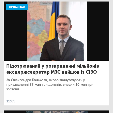
КРИМІНАЛ
Підозрюваний у розкраданні мільйонів
ексдержсекретар МЗС вийшов із СІЗО
За Олександра Банькова, якого звинувачують у
привласненні 37 млн грн донатів, внесли 10 млн грн
застави.
11:09