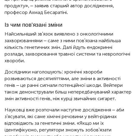
продукту», – заявив старший автор дослідження,
професор Ахмад Бесаратіні.
Із чим пов'язані зміни
Найсильніший зв'язок виявлено з онкологічними
захворюваннями – саме з ними пов'язана найбільша
кількість генетичних змін. Далі йдуть ендокринні
розлади, захворювання травної системи та неврологічні
хвороби.
Дослідники наголошують: хронічні хвороби
розвиваються десятиліттями, але зміни в активності
генів – це ранні сигнали потенційної шкоди. Вейпери
також демонстрували більш непередбачуваний характер
змін активності генів, ніж курці звичайних сигарет.
Науковці вже розпочали наступне дослідження – аби
з'ясувати, які саме хімічні речовини у вейп-рідинах
відповідають за генетичні зміни. «Якщо ми їх
ідентифікуємо, регулятори зможуть зобов'язати