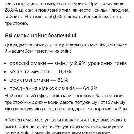
генів порівняно з тими, хто не курить. При цьому лише
28,8% цих змін пов'язані з тим, як часто і скільки людина
вейпить. Натомість 66,6% залежать від типу смаку та
пристрою.
Які смаки найнебезпечніші
Дослідження виявило чітку залежність між видом смаку
й масштабом генетичних змін:
солодкі смаки — зміни у 2,9% уражених генів
м'ята та ментол — 0,9%
фруктові смаки — 31%
поєднання кількох смаків — 64,3%
Найсильніший ефект показали просунуті багаторазові
пристрої-«моди» – вони дають потужнішу і стабільнішу
дію на регуляцію генів, ніж стандартні одноразові вейпи.
«Кожен смак має унікальні властивості, що викликають
різні біологічні ефекти. Регулятори мають враховувати
це при оцінці ризиків кожного ароматизованого