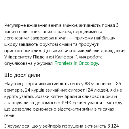
Регулярне вживання вейпів змінює активність понад 3
тисяч генів, пов'язаних із раком, серцевими та
легеневими захворюваннями, — причому найбільшу
шкоду завдають фруктові смаки та просунуті
пристрої-«моди». До таких висновків дійшли дослідники
Університету Південної Каліфорнії, чия робота
опублікована у журналі
Frontiers in Oncology
.
Що дослідили
Науковці порівняли активність генів у 83 учасників – 35
вейперів, 24 курців звичайних сигарет і 24 людей, які не
курять узагалі. Зразки клітин брали зі слизової щоки й
аналізували за допомогою РНК-секвенування – методу,
що дозволяє одночасно відстежити зміни в тисячах
генів.
З'ясувалося, що у вейперів порушена активність 3 124