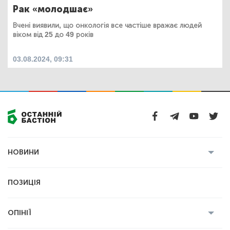
Рак «молодшає»
Вчені виявили, що онкологія все частіше вражає людей
віком від 25 до 49 років
03.08.2024, 09:31
НОВИНИ
Усі новини
Кримінал
Полтава
ПОЗИЦІЯ
Політика
Війна
Світ
ОПІНІЇ
Економіка
Спорт