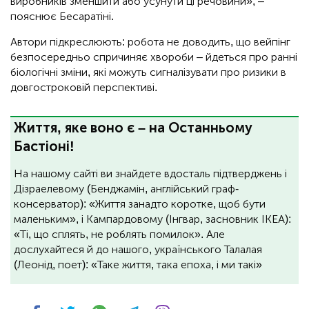
виробників зменшити або усунути ці речовини», –
пояснює Бесаратіні.
Автори підкреслюють: робота не доводить, що вейпінг
безпосередньо спричиняє хвороби – йдеться про ранні
біологічні зміни, які можуть сигналізувати про ризики в
довгостроковій перспективі.
Життя, яке воно є – на Останньому
Бастіоні!
На нашому сайті ви знайдете вдосталь підтверджень і
Дізраелевому (Бенджамін, англійський граф-
консерватор): «Життя занадто коротке, щоб бути
маленьким», і Кампардовому (Інгвар, засновник ІКЕА):
«Ті, що сплять, не роблять помилок». Але
дослухайтеся й до нашого, українського Талалая
(Леонід, поет): «Таке життя, така епоха, і ми такі»