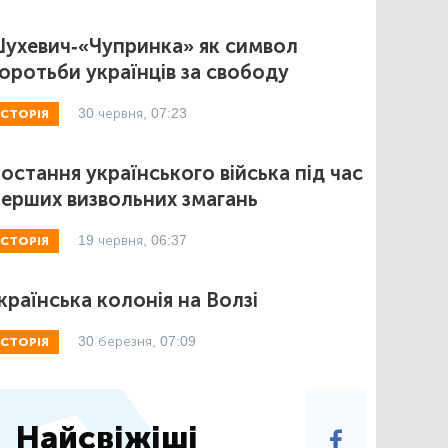
ухевич-«Чупринка» як символ
оротьби українців за свободу
30 червня, 07:23
ІСТОРІЯ
остання українського війська під час
ерших визвольних змагань
19 червня, 06:37
ІСТОРІЯ
країнська колонія на Волзі
30 березня, 07:09
ІСТОРІЯ
Найсвіжіші