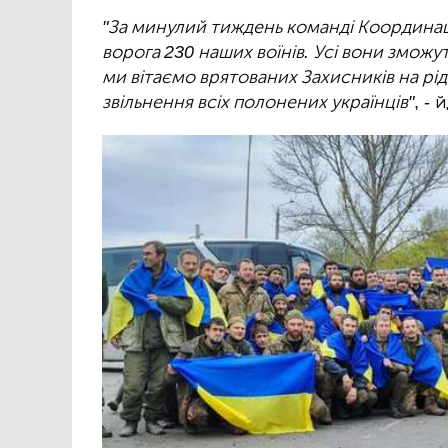
"За минулий тиждень команді Координац
ворога 230 наших воїнів. Усі вони зможу
ми вітаємо врятованих Захисників на рід
звільнення всіх полонених українців"
, -