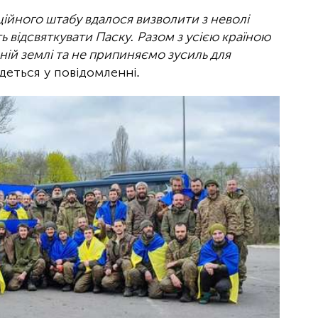
ійного штабу вдалося визволити з неволі
ть відсвяткувати Паску. Разом з усією країною
ній землі та не припиняємо зусиль для
 йдеться у повідомленні.