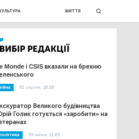
КУЛЬТУРА
ЖИТТЯ
ВИБІР РЕДАКЦІЇ
e Monde і CSIS вказали на брехню
еленського
01 серпня, 18:28
ВІЙНА
кскуратор Великого будівництва
рій Голик готується «заробити» на
етеранах
23 липня, 11:03
ПОЛІТИКА