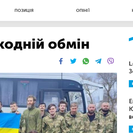
ПОЗИЦІЯ
ОПІНІЇ
кодній обмін
L
З
Е
Ю
в