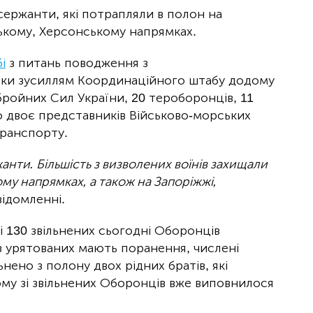
сержанти, які потрапляли в полон на
ькому, Херсонському напрямках.
і
з питань поводження з
яки зусиллям Координаційного штабу додому
ройних Сил України, 20 тероборонців, 11
о двоє представників Військово-морських
транспорту.
жанти. Більшість з визволених воїнів захищали
му напрямках, а також на Запоріжжі,
відомленні.
і 130 звільнених сьогодні Оборонців
з урятованих мають поранення, числені
льнено з полону двох рідних братів, які
му зі звільнених Оборонців вже виповнилося