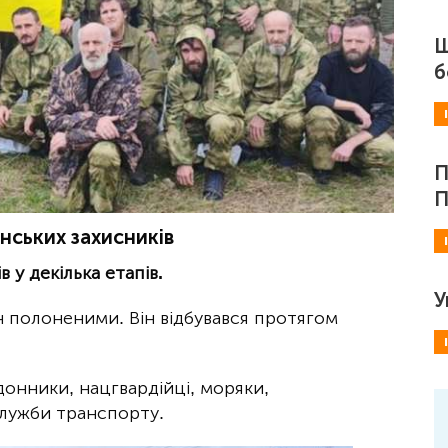
Ш
б
П
П
нських захисників
 у декілька етапів.
У
н полоненими. Він відбувався протягом
онники, нацгвардійці, моряки,
служби транспорту.