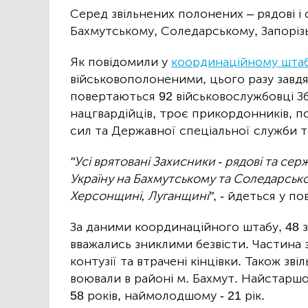
Серед звільнених полонених – рядові і 
Бахмутському, Соледарському, Запоріз
Як повідомили у
координаційному штаб
військовополоненими, цього разу завд
повертаються 92 військовослужбовці Зб
нацгвардійців, троє прикордонників, п
сил та Державної спеціальної служби 
"Усі врятовані Захисники - рядові та сер
Україну на Бахмутському та Соледарсько
Херсонщині, Луганщині"
, - йдеться у по
За даними координаційного штабу, 48 з
вважались зниклими безвісти. Частина 
контузії та втрачені кінцівки. Також зві
воювали в районі м. Бахмут. Найстаршо
58 років, наймолодшому - 21 рік.