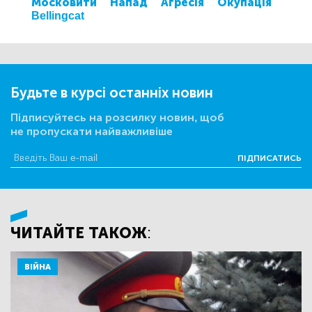
Московити
Напад
Агресія
Окупація
Bellingcat
Будьте в курсі останніх новин
Підписуйтесь на розсилку новин, щоб
не пропускати найважливіше
ПІДПИСАТИСЬ
ЧИТАЙТЕ ТАКОЖ:
ВІЙНА