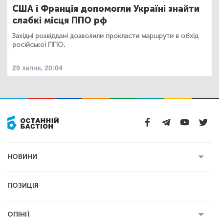
США і Франція допомогли Україні знайти
слабкі місця ППО рф
Західні розвіддані дозволили прокласти маршрути в обхід
російської ППО.
29 липня, 20:04
НОВИНИ
Усі новини
Кримінал
Полтава
ПОЗИЦІЯ
Політика
Війна
Світ
ОПІНІЇ
Економіка
Спорт