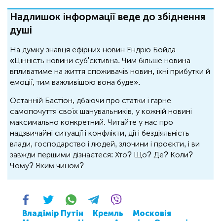
Надлишок інформації веде до збіднення
душі
На думку знавця ефірних новин Ендрю Бойда
«Цінність новини суб'єктивна. Чим більше новина
впливатиме на життя споживачів новин, їхні прибутки й
емоції, тим важливішою вона буде».
Останній Бастіон, дбаючи про статки і гарне
самопочуття своїх шанувальників, у кожній новині
максимально конкретний. Читайте у нас про
надзвичайні ситуації і конфлікти, дії і бездіяльність
влади, господарство і людей, злочини і проєкти, і ви
завжди першими дізнаєтеся: Хто? Що? Де? Коли?
Чому? Яким чином?
Владімір Путін
Кремль
Московія