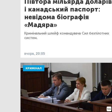
Півтора мільярда доларів
і канадський паспорт:
невідома біографія
«Мадяра»
Кримінальний шлейф командувача Сил безпілотних
систем.
вчора, 20:05
КРИМІНАЛ