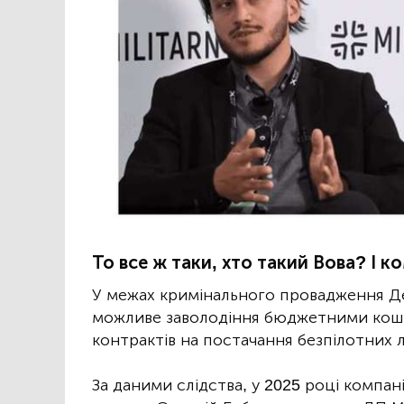
То все ж таки, хто такий Вова? І к
У межах кримінального провадження Д
можливе заволодіння бюджетними кошт
контрактів на постачання безпілотних л
За даними слідства, у 2025 році компанія