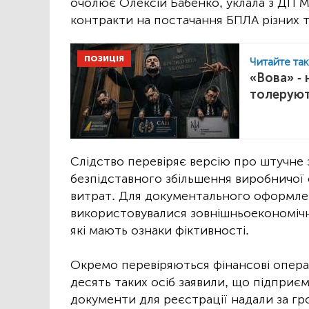
очолює Олексій Бабенко, уклала з ДП 
контракти на постачання БПЛА різних ти
ПОЗИЦІЯ
Читайте та
«Вова» -
толеруют
Слідство перевіряє версію про штучне 
безпідставного збільшення виробничої 
витрат. Для документального оформлен
використовувалися зовнішньоекономічн
які мають ознаки фіктивності.
Окремо перевіряються фінансові операц
десять таких осіб заявили, що підприє
документи для реєстрації надали за гро