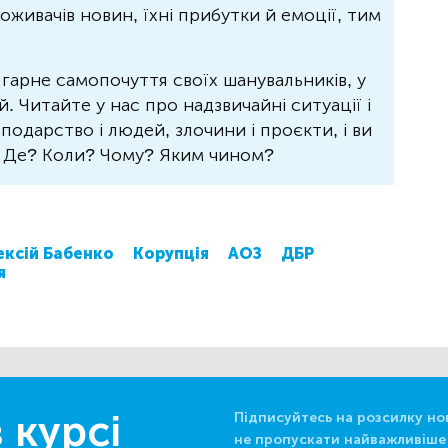
живачів новин, їхні прибутки й емоції, тим
 гарне самопочуття своїх шанувальників, у
 Читайте у нас про надзвичайні ситуації і
осподарство і людей, злочини і проєкти, і ви
? Де? Коли? Чому? Яким чином?
ксій Бабенко
Корупція
АОЗ
ДБР
я
 курсі
Підписуйтесь на розсилку но
не пропускати найважливіше