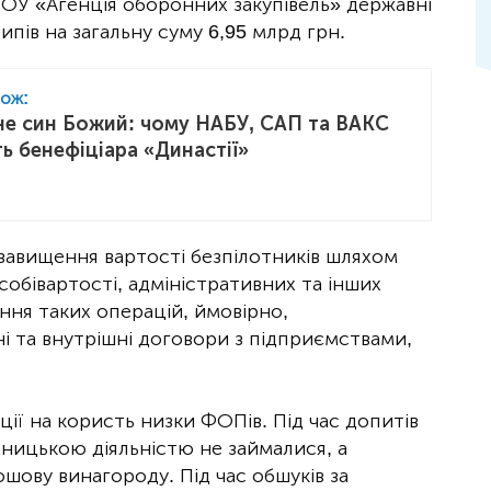
МОУ «Агенція оборонних закупівель» державні
пів на загальну суму 6,95 млрд грн.
кож:
 не син Божий: чому НАБУ, САП та ВАКС
ь бенефіціара «Династії»
завищення вартості безпілотників шляхом
собівартості, адміністративних та інших
ня таких операцій, ймовірно,
і та внутрішні договори з підприємствами,
ії на користь низки ФОПів. Під час допитів
мницькою діяльністю не займалися, а
шову винагороду. Під час обшуків за