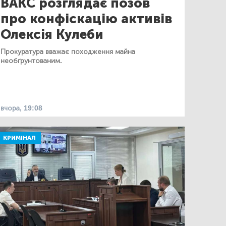
ВАКС розглядає позов
про конфіскацію активів
Олексія Кулеби
Прокуратура вважає походження майна
необґрунтованим.
вчора, 19:08
КРИМІНАЛ