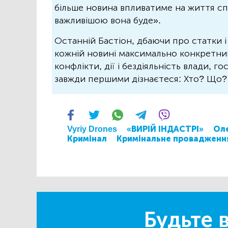
більше новина впливатиме на життя спо
важливішою вона буде».
Останній Бастіон, дбаючи про статки і
кожній новині максимально конкретний.
конфлікти, дії і бездіяльність влади, г
завжди першими дізнаєтеся: Хто? Що
Vyriy Drones
«ВИРІЙ ІНДАСТРІ»
Оле
Кримінал
Кримінальне провадженн
Будьте в