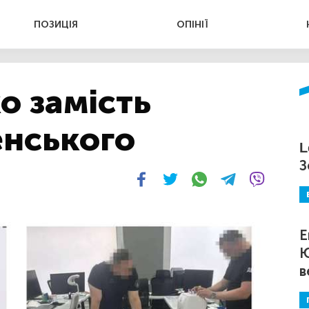
ПОЗИЦІЯ
ОПІНІЇ
о замість
енського
L
З
Е
Ю
в