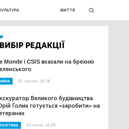
КУЛЬТУРА
ЖИТТЯ
ВИБІР РЕДАКЦІЇ
e Monde і CSIS вказали на брехню
еленського
01 серпня, 18:28
ВІЙНА
кскуратор Великого будівництва
рій Голик готується «заробити» на
етеранах
23 липня, 11:03
ПОЛІТИКА