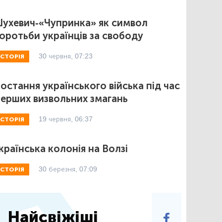
ухевич-«Чупринка» як символ
оротьби українців за свободу
30 червня, 07:23
ІСТОРІЯ
остання українського війська під час
ерших визвольних змагань
19 червня, 06:37
ІСТОРІЯ
країнська колонія на Волзі
30 березня, 07:09
ІСТОРІЯ
Найсвіжіші