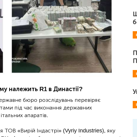
Ш
б
П
П
ому належить R1 в Династії?
У
ержавне бюро розслідувань перевіряє
ами під час виконання державних
італьних апаратів.
 ТОВ «Вирій Індастрі» (Vyriy Industries), яку