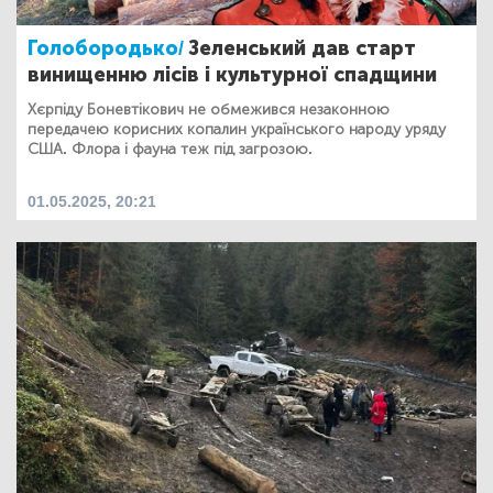
Голобородько/
Зеленський дав старт
винищенню лісів і культурної спадщини
Хєрпіду Боневтікович не обмежився незаконною
передачею корисних копалин українського народу уряду
США. Флора і фауна теж під загрозою.
01.05.2025, 20:21