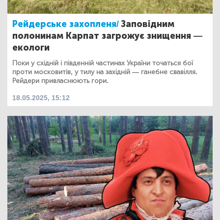
Рейдерське захопленя/
Заповідним
полонинам Карпат загрожує знищення —
екологи
Поки у східній і південній частинах України точаться бої
проти московитів, у тилу на західній — ганебне свавілля.
Рейдери привласнюють гори.
18.05.2025, 15:12