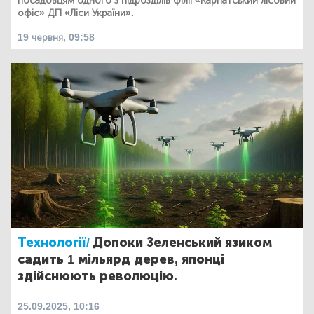
посадовцям одного з підрозділів філії «Карпатський лісовий
офіс» ДП «Ліси України».
19 червня, 09:58
Технології/
Допоки Зеленський язиком
садить 1 мільярд дерев, японці
здійснюють революцію.
25.09.2025, 10:16