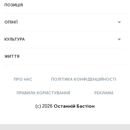
Усі новини
Кримінал
Полтава
ПОЗИЦІЯ
Політика
Війна
Світ
ОПІНІЇ
Економіка
Спорт
Головред
Володимир Бойко
Ростислав
КУЛЬТУРА
Мартинюк
Геннадій Сікалов
Ігор Лядський
Усі статті
Книги
Некролог
ЖИТТЯ
Вадим Демиденко
Історія
Мистецтво
ПРО НАС
ПОЛІТИКА КОНФІДЕНЦІЙНОСТІ
ПРАВИЛА КОРИСТУВАННЯ
РЕКЛАМА
(с) 2026
Останній Бастіон