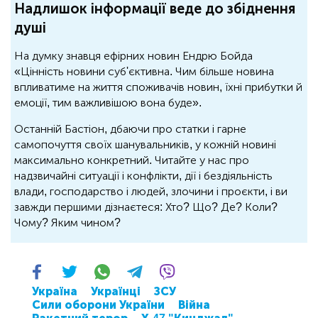
Надлишок інформації веде до збіднення
душі
На думку знавця ефірних новин Ендрю Бойда
«Цінність новини суб'єктивна. Чим більше новина
впливатиме на життя споживачів новин, їхні прибутки й
емоції, тим важливішою вона буде».
Останній Бастіон, дбаючи про статки і гарне
самопочуття своїх шанувальників, у кожній новині
максимально конкретний. Читайте у нас про
надзвичайні ситуації і конфлікти, дії і бездіяльність
влади, господарство і людей, злочини і проєкти, і ви
завжди першими дізнаєтеся: Хто? Що? Де? Коли?
Чому? Яким чином?
Україна
Українці
ЗСУ
Сили оборони України
Війна