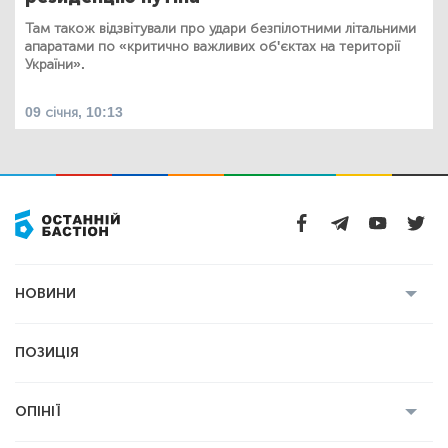
Там також відзвітували про удари безпілотними літальними
апаратами по «критично важливих об'єктах на території
України».
09 січня, 10:13
НОВИНИ
Усі новини
Кримінал
Полтава
ПОЗИЦІЯ
Політика
Війна
Світ
ОПІНІЇ
Економіка
Спорт