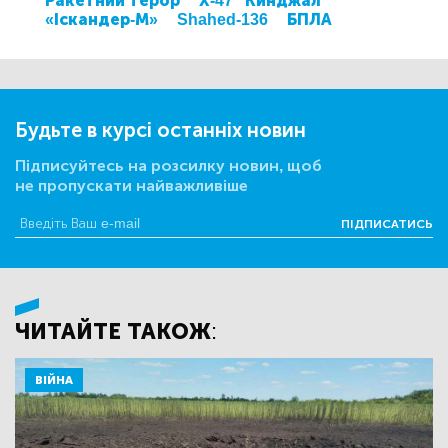
Ракетний терор
Х-47 "Кинджал"
«Іскандер-М»
Shahed-136
БПЛА
Будьте в курсі останніх новин
Підписуйтесь на розсилку новин, щоб
не пропускати найважливіше
ПІДПИСАТИСЬ
ЧИТАЙТЕ ТАКОЖ:
ВІЙНА