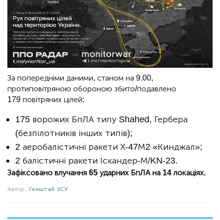
За попередніми даними, станом на 9.00,
протиповітряною обороною збито/подавлено
179 повітряних цілей:
175 ворожих БпЛА типу Shahed, Гербера
(безпілотників інших типів);
2 аеробалістичні ракети Х-47М2 «Кинджал»;
2 балістичні ракети Іскандер-М/KN-23.
Зафіксовано влучання 65 ударних БпЛА на 14 локаціях.
Автор :
Генштаб ЗСУ