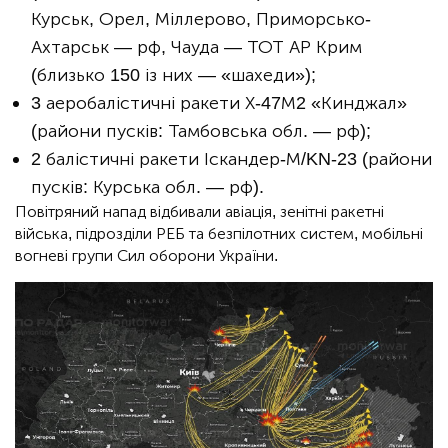
Курськ, Орел, Міллерово, Приморсько-
Ахтарськ — рф, Чауда — ТОТ АР Крим
(близько 150 із них — «шахеди»);
3 аеробалістичні ракети Х-47М2 «Кинджал»
(райони пусків: Тамбовська обл. — рф);
2 балістичні ракети Іскандер-М/KN-23 (райони
пусків: Курська обл. — рф).
Повітряний напад відбивали авіація, зенітні ракетні
війська, підрозділи РЕБ та безпілотних систем, мобільні
вогневі групи Сил оборони України.